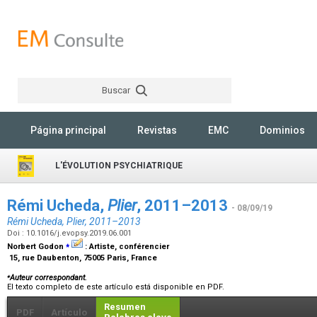
Buscar
Rechercher
Página principal
Revistas
EMC
Dominios
L'ÉVOLUTION PSYCHIATRIQUE
Rémi Ucheda,
Plier
, 2011–2013
- 08/09/19
Rémi Ucheda,
Plier
, 2011–2013
Doi : 10.1016/j.evopsy.2019.06.001
⁎
Norbert Godon
:
Artiste, conférencier
15, rue Daubenton, 75005 Paris, France
⁎
Auteur correspondant.
El texto completo de este artículo está disponible en PDF.
Resumen
PDF
Artículo