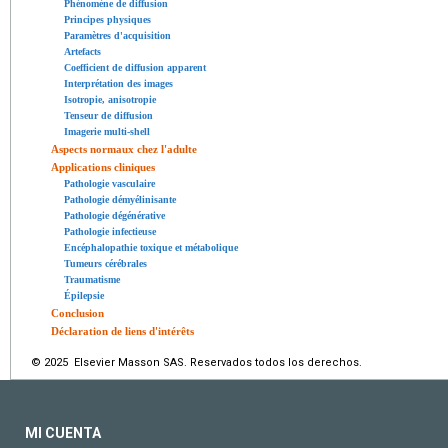
Phénomène de diffusion
Principes physiques
Paramètres d'acquisition
Artefacts
Coefficient de diffusion apparent
Interprétation des images
Isotropie, anisotropie
Tenseur de diffusion
Imagerie multi-shell
Aspects normaux chez l'adulte
Applications cliniques
Pathologie vasculaire
Pathologie démyélinisante
Pathologie dégénérative
Pathologie infectieuse
Encéphalopathie toxique et métabolique
Tumeurs cérébrales
Traumatisme
Épilepsie
Conclusion
Déclaration de liens d'intérêts
© 2025 Elsevier Masson SAS. Reservados todos los derechos.
MI CUENTA