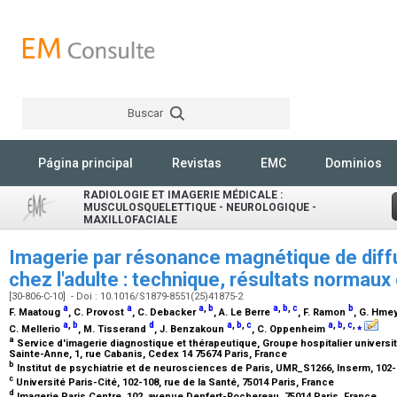
Buscar
Rechercher
Página principal
Revistas
EMC
Dominios
RADIOLOGIE ET IMAGERIE MÉDICALE :
MUSCULOSQUELETTIQUE - NEUROLOGIQUE -
MAXILLOFACIALE
Imagerie par résonance magnétique de diffu
chez l'adulte : technique, résultats normau
[30-806-C-10] - Doi : 10.1016/S1879-8551(25)41875-2
a
a
a
,
b
a
,
b
,
c
b
F. Maatoug
, C. Provost
, C. Debacker
, A. Le Berre
, F. Ramon
, G. Hme
a
,
b
d
a
,
b
,
c
a
,
b
,
c
,
⁎
C. Mellerio
, M. Tisserand
, J. Benzakoun
, C. Oppenheim
a
Service d'imagerie diagnostique et thérapeutique, Groupe hospitalier universit
Sainte-Anne, 1, rue Cabanis, Cedex 14 75674 Paris, France
b
Institut de psychiatrie et de neurosciences de Paris, UMR_S1266, Inserm, 102-1
c
Université Paris-Cité, 102-108, rue de la Santé, 75014 Paris, France
d
Imagerie Paris Centre, 102, avenue Denfert-Rochereau, 75014 Paris, France