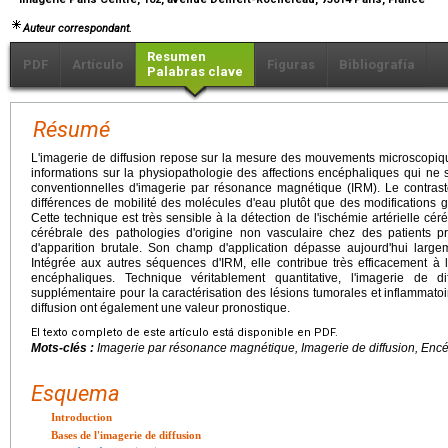
Auteur correspondant.
Resumen
PDF
Artículo
Figuras
Bibliografía
Palabras clave
Résumé
L'imagerie de diffusion repose sur la mesure des mouvements microscopiq
informations sur la physiopathologie des affections encéphaliques qui ne
conventionnelles d'imagerie par résonance magnétique (IRM). Le contras
différences de mobilité des molécules d'eau plutôt que des modifications g
Cette technique est très sensible à la détection de l'ischémie artérielle cér
cérébrale des pathologies d'origine non vasculaire chez des patients pr
d'apparition brutale. Son champ d'application dépasse aujourd'hui largem
Intégrée aux autres séquences d'IRM, elle contribue très efficacement à l
encéphaliques. Technique véritablement quantitative, l'imagerie de d
supplémentaire pour la caractérisation des lésions tumorales et inflammatoi
diffusion ont également une valeur pronostique.
El texto completo de este artículo está disponible en PDF.
Mots-clés :
Imagerie par résonance magnétique, Imagerie de diffusion, Enc
Esquema
Introduction
Bases de l'imagerie de diffusion