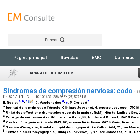
Buscar
Rechercher
Página principal
Revistas
EMC
Dominios
APARATO LOCOMOTOR
Síndromes de compresión nerviosa: codo
- 1
[14-820-A-10] - Doi : 10.1016/S1286-935X(25)50764-5
a
,
b
,
c
d
,
f
E. Roulot
, C. Vandendries
e
, P. Corlobé
a
Institut de la main et de l'épaule, Clinique Jouvenet, 6, square Jouvenet, 75016
b
Unité des affections rhumatologiques de la main (URAM), Hôpital Lariboisière, 
c
Collège de médecine des Hôpitaux de Paris, 55, boulevard Diderot, 75610 Pari
d
Centre d'imagerie médicale RMX, 80, avenue Félix Faure 75015 Paris, France
e
Service d'imagerie, Fondation ophtalmologique A. de Rothschild, 21, rue Manin
f
Service d'électromyographie, Clinique Jouvenet, 6, square Jouvenet, 75016 Par