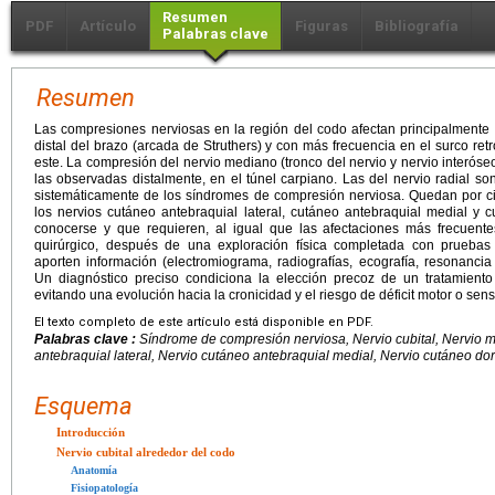
Resumen
PDF
Artículo
Figuras
Bibliografía
Palabras clave
Resumen
Las compresiones nerviosas en la región del codo afectan principalmente al
distal del brazo (arcada de Struthers) y con más frecuencia en el surco ret
este. La compresión del nervio mediano (tronco del nervio y nervio interós
las observadas distalmente, en el túnel carpiano. Las del nervio radial so
sistemáticamente de los síndromes de compresión nerviosa. Quedan por c
los nervios cutáneo antebraquial lateral, cutáneo antebraquial medial y 
conocerse y que requieren, al igual que las afectaciones más frecuent
quirúrgico, después de una exploración física completada con prueba
aporten información (electromiograma, radiografías, ecografía, resonanci
Un diagnóstico preciso condiciona la elección precoz de un tratamiento 
evitando una evolución hacia la cronicidad y el riesgo de déficit motor o sensit
El texto completo de este artículo está disponible en PDF.
Palabras clave :
Síndrome de compresión nerviosa, Nervio cubital, Nervio m
antebraquial lateral, Nervio cutáneo antebraquial medial, Nervio cutáneo do
Esquema
Introducción
Nervio cubital alrededor del codo
Anatomía
Fisiopatología