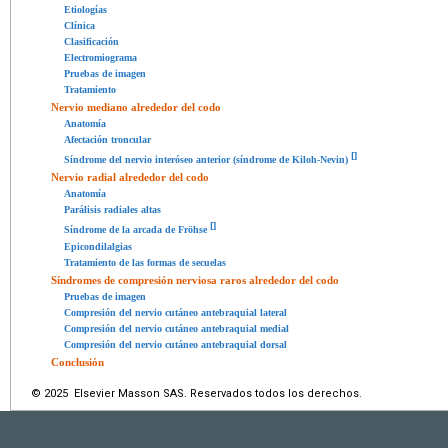
Etiologías
Clínica
Clasificación
Electromiograma
Pruebas de imagen
Tratamiento
Nervio mediano alrededor del codo
Anatomía
Afectación troncular
[
]
Síndrome del nervio interóseo anterior (síndrome de Kiloh-Nevin)
Nervio radial alrededor del codo
Anatomía
Parálisis radiales altas
[
]
Síndrome de la arcada de Fröhse
Epicondilalgias
Tratamiento de las formas de secuelas
Síndromes de compresión nerviosa raros alrededor del codo
Pruebas de imagen
Compresión del nervio cutáneo antebraquial lateral
Compresión del nervio cutáneo antebraquial medial
Compresión del nervio cutáneo antebraquial dorsal
Conclusión
© 2025 Elsevier Masson SAS. Reservados todos los derechos.