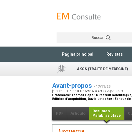
Buscar
Página principal
Revistas
AKOS (TRAITÉ DE MÉDECINE)
Avant-propos
- 17/11/25
[1-0001] - Doi : 10.1016/S1634-6939(25)51395-9
Professeur Thomas Papo :
Directeur scientifique
Éditrice d'acquisition
, David Letscher :
Éditeur d
Resumen
PDF
Artículo
C
Palabras clave
Esquema