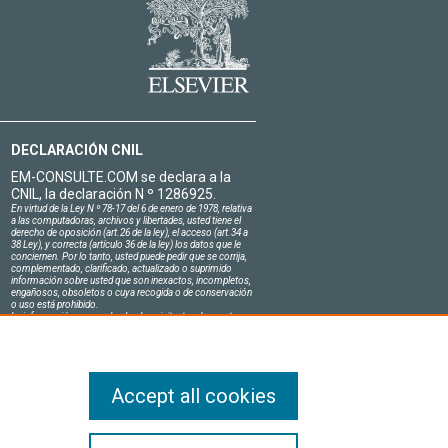
DECLARACIÓN CNIL
EM-CONSULTE.COM se declara a la
CNIL, la declaración N º 1286925.
En virtud de la Ley N º 78-17 del 6 de enero de 1978, relativa
a las computadoras, archivos y libertades, usted tiene el
derecho de oposición (art.26 de la ley), el acceso (art.34 a
38 Ley), y correcta (artículo 36 de la ley) los datos que le
conciernen. Por lo tanto, usted puede pedir que se corrija,
complementado, clarificado, actualizado o suprimido
información sobre usted que son inexactos, incompletos,
engañosos, obsoletos o cuya recogida o de conservación
o uso está prohibido.
La información personal sobre los visitantes de nuestro
sitio, incluyendo su identidad, son confidenciales.
El jefe del sitio en el honor se compromete a respetar la
confidencialidad de los requisitos legales aplicables en
Francia y no de revelar dicha información a terceros.
Accept all cookies