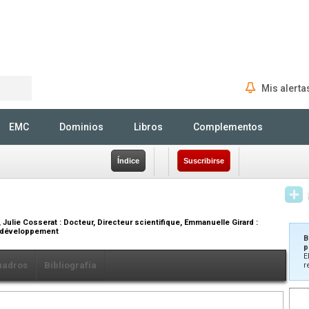
Mis alerta
Rechercher
EMC
Dominios
Libros
Complementos
Índice
Suscribirse
, Julie Cosserat :
Docteur, Directeur scientifique
, Emmanuelle Girard :
e développement
B
p
E
uadros
Bibliografía
r