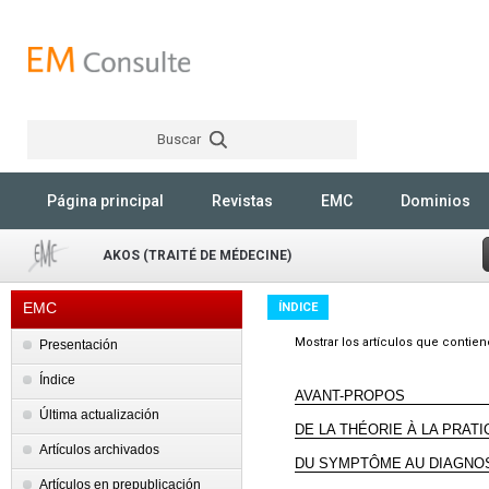
Buscar
Rechercher
Página principal
Revistas
EMC
Dominios
AKOS (TRAITÉ DE MÉDECINE)
EMC
ÍNDICE
Mostrar los artículos que contie
Presentación
Índice
AVANT-PROPOS
Última actualización
DE LA THÉORIE À LA PRAT
Artículos archivados
DU SYMPTÔME AU DIAGNO
Artículos en prepublicación