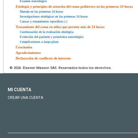
Examen neurológico
Etiología y principios de atención del coma pediátrico en las primeras 24 horas
Manejo en las primeras 24 horas
Investigaciones etiológicas en las primeras 24 horas
Causas y tratamientos específicos ( )
Tratamiento del coma en niños que persiste más de 24 horas
Continuación de la evaluación etiológica
Evolución del paciente y pronóstico neurológico
Complicaciones a largo plazo
Conclusión
Agradecimientos
Declaración de conflictos de intereses
© 2026 Elsevier Masson SAS. Reservados todos los derechos.
MI CUENTA
CREAR UNA CUENTA