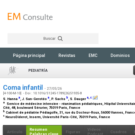
Buscar
Rechercher
Página principal
Revistas
EMC
Dominios
PEDIATRÍA
Coma infantil
- 27/05/26
[4-100-M-10] - Doi : 10.1016/S1245-1789(26)51935-8
a
a
b
a
,
c
S. Hanna
, J. San-Gerotéo
, P. Sachs
, S. Dauger
a
Service de médecine intensive - réanimation pédiatriques, Hôpital Universitai
Cité, 48, boulevard Sérurier, 75019 Paris, France
b
Cabinet de pédiatrie Pédiagolfe, 31, rue du Docteur-Roux, 56000 Vannes, Fran
c
NeuroDiderot, Inserm, Université Paris-Cité, 75019 Paris, France
Resumen
Vídeos
Artículo
Figuras
Cuadros
Palabras clave
Podcast