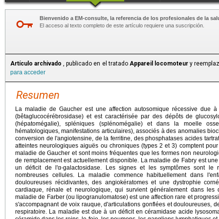
Bienvenido a EM-consulte, la referencia de los profesionales de la sal
El acceso al texto completo de este artículo requiere una suscripción.
Artículo archivado
, publicado en el tratado
Appareil locomoteur
y reemplaz
para acceder
Resumen
La maladie de Gaucher est une affection autosomique récessive due à
(bêtaglucocérébrosidase) et est caractérisée par des dépôts de glucosy
(hépatomégalie), spléniques (splénomégalie) et dans la moelle osse
hématologiques, manifestations articulaires), associés à des anomalies bi
conversion de l'angiotensine, de la ferritine, des phosphatases acides tartrat
atteintes neurologiques aiguës ou chroniques (types 2 et 3) comptent pour
maladie de Gaucher et sont moins fréquentes que les formes non neurologi
de remplacement est actuellement disponible. La maladie de Fabry est une 
un déficit de l'α-galactosidase. Les signes et les symptômes sont le 
nombreuses cellules. La maladie commence habituellement dans l'enf
douloureuses récidivantes, des angiokératomes et une dystrophie cornée
cardiaque, rénale et neurologique, qui survient généralement dans les
maladie de Farber (ou lipogranulomatose) est une affection rare et progress
s'accompagnant de voix rauque, d'articulations gonflées et douloureuses, d
respiratoire. La maladie est due à un déficit en céramidase acide lysoso