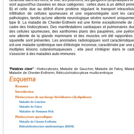
céramide dans les reins, le foie, les poumons, les ganglions lymphatiques 
sont aujourd'hui classées en deux catégories : celles dues à un déficit prim
B) et celle due au déficit d'une protéine régulant le transport intracell
infiltration de cellules spumeuses et une organomégalie sont les c
pathologies, tandis qu'une atteinte neurologique sévère survient uniquemen
type B. La maladie de Chester-Erdheim est une forme exceptionnelle de 
cadre des histiocytoses. Des manifestations cardiaques et pulmonaires dues
des cellules spumeuses, des xanthomes plans des paupières, une pyélon
une atteinte de la glande mammaire et des muscles ont été rapportée
squelette sont présentes. Les anomalies radiologiques sont caractéristiques
est une maladie systémique rare d'étiologie inconnue, caractérisée par une p
multiples lésions cutanéomuqueuses ; elle peut s'intégrer dans le ca
s'associer à des maladies auto-immunes.
"Palabras clave" :
Histiocytoses, Maladie de Gaucher, Maladie de Fabry, Mala
Maladie de Chester-Erdheim, Réticulohistiocytose multicentrique
Esquema
Resumen
Introduction
Histiocytoses de surcharge héréditaires (dyslipidoses)
Maladie de Gaucher
Maladie de Fabry
Maladies de Niemann-Pick
Histiocytoses sporadiques
Maladie de Chester-Erdheim
Réticulohistiocytose multicentrique (RHM)