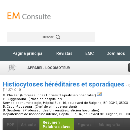
Buscar
Rechercher
Página principal
Revistas
EMC
Dominios
APPAREIL LOCOMOTEUR
Histiocytoses héréditaires et sporadiques
- 
[14-274-C-10]
G. Chalès :
(Professeur des Universités-praticien hospitalier)
P. Guggenbuhl :
(Praticien hospitalier)
Service de rhumatologie, Hôpital Sud, 16, boulevard de Bulgarie, BP 90347, 3520
B. Cador-Rousseau :
(Chef de clinique-assistant)
B. Grosbois :
(Professeur des Universités-praticien hospitalier)
Département de médecine interne, Hôpital Sud, 16, boulevard de Bulgarie, BP 90
Resumen
PDF
Artículo
Figuras
Bibliografía
Palabras clave