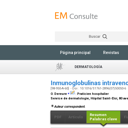
Buscar
Página principal
Revistas
DERMATOLOGÍA
Inmunoglobulinas intrave
[98-950-A-60] - Doi : 10.1016/S1761-2896(07)50050-6
⁎
O. Dereure
:
Praticien hospitalier
Service de dermatologie, Hôpital Saint-Eloi, 80 av
Auteur correspondent.
Resumen
PDF
Artículo
Fi
Palabras clave