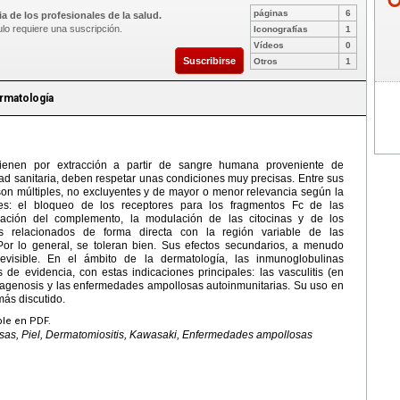
páginas
6
a de los profesionales de la salud.
ulo requiere una suscripción.
Iconografías
1
Vídeos
0
Suscribirse
Otros
1
rmatología
tienen por extracción a partir de sangre humana proveniente de
ad sanitaria, deben respetar unas condiciones muy precisas. Entre sus
n múltiples, no excluyentes y de mayor o menor relevancia según la
tes: el bloqueo de los receptores para los fragmentos Fc de las
ivación del complemento, la modulación de las citocinas y de los
tos relacionados de forma directa con la región variable de las
Por lo general, se toleran bien. Sus efectos secundarios, a menudo
previsible. En el ámbito de la dermatología, las inmunoglobulinas
s de evidencia, con estas indicaciones principales: las vasculitis (en
lagenosis y las enfermedades ampollosas autoinmunitarias. Su uso en
más discutido.
ble en PDF.
sas, Piel, Dermatomiositis, Kawasaki, Enfermedades ampollosas