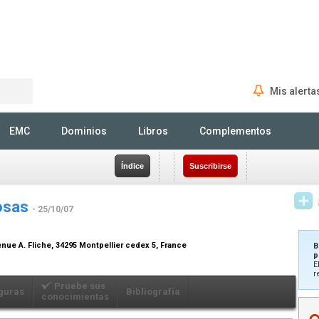
Mis alerta
Rechercher
EMC
Dominios
Libros
Complementos
Índice
Suscribirse
nosas
- 25/10/07
enue A. Fliche, 34295 Montpellier cedex 5, France
B
p
E
r
Pruebe sus
guras
Bibliografía
conocimientas