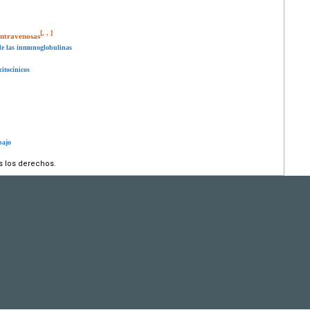
[
,
,
]
intravenosas
 de las inmunoglobulinas
citocínicos
bajo
s los derechos.