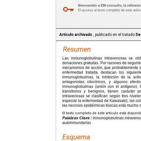
Bienvenido a EM-consulte, la referenci
El acceso al texto completo de este artíc
Artículo archivado
, publicado en el tratado
De
Resumen
Las inmunoglobulinas intravenosas se ob
donaciones gratuitas. Por razones de segurid
mecanismos de acción, que probablemente so
enfermedad tratada, destacan los siguien
inmunoglobulinas, la inhibición de la act
antagonistas citocínicos, y algunos efec
inmunoglobulinas (unión con el antígeno). 
transitorios y benignos, tienen carácter 
intravenosas se clasifican según tres nivele
especial la enfermedad de Kawasaki), las co
las necrosis epidérmicas tóxicas está mucho 
El texto completo de este artículo está disponi
Palabras Clave :
Inmunoglobulinas intraveno
autoinmunitarias
Esquema