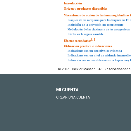
Introducción
Origen y productos disponibles
Mecanismos de acción de las inmunoglobulinas 
Bloqueo de los receptores para los fragmentos Fc
Inhibición de la activación del complemento
Modulación de las citocinas y de los antagonistas 
Efectos en la región variable
[
,
]
Efectos secundarios
Utilización práctica e indicaciones
Indicaciones con un alto nivel de evidencia
Indicaciones con un nivel de evidencia intermedio
Indicación con un nivel de evidencia bajo o muy 
© 2007 Elsevier Masson SAS. Reservados todo
MI CUENTA
CREAR UNA CUENTA