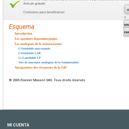
Artículo gratuito.
c
Conéctese para beneficiarse!
un
Esquema
cu
Introduction
Les agonistes dopaminergiques
Les analogues de la somatostatine
L’Octréotide sous-cutanée
L’Octréotide LAR
Le Lanréotide LP
Vers de nouveaux analogues de la Somatostatine
Antagonistes des récepteurs de la GH
© 2005 Elsevier Masson SAS. Tous droits réservés.
MI CUENTA