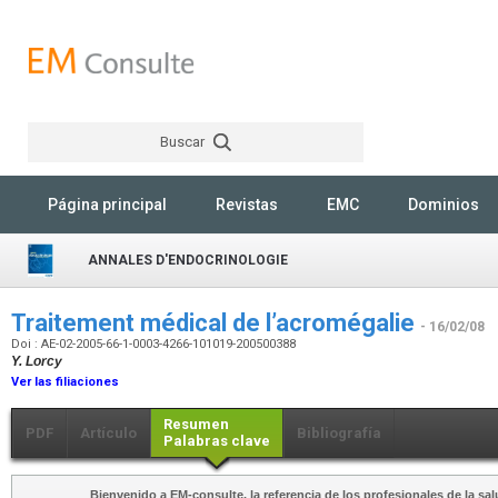
Buscar
Rechercher
Página principal
Revistas
EMC
Dominios
ANNALES D'ENDOCRINOLOGIE
Traitement médical de l’acromégalie
- 16/02/08
Doi : AE-02-2005-66-1-0003-4266-101019-200500388
Y. Lorcy
Ver las filiaciones
Resumen
PDF
Artículo
Bibliografía
Palabras clave
Bienvenido a EM-consulte, la referencia de los profesionales de la sal