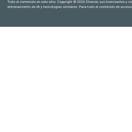
Todo el contenido en este sitio: Copyright © 2026 Elsevier, sus licenciantes y c
entrenamiento de IA y tecnologías similares. Para todo el contenido de acceso