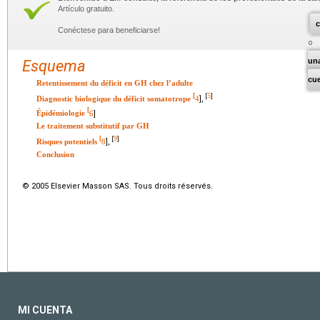
Artículo gratuito.
c
Conéctese para beneficiarse!
un
Esquema
cu
Retentissement du déficit en GH chez l’adulte
5
[
[
]
Diagnostic biologique du déficit somatotrope
4
],
[
Épidémiologie
6
]
Le traitement substitutif par GH
9
[
[
]
Risques potentiels
8
],
Conclusion
© 2005 Elsevier Masson SAS. Tous droits réservés.
MI CUENTA