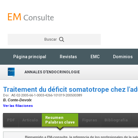
Buscar
Rechercher
Página principal
Revistas
EMC
Dominios
ANNALES D'ENDOCRINOLOGIE
Traitement du déficit somatotrope chez l’a
Doi : AE-02-2005-66-1-0003-4266-101019-200500389
B. Conte-Devolx
Ver las filiaciones
Resumen
PDF
Artículo
Figuras
Bibliografía
Palabras clave
Bienvenido a EM-consulte, la referencia de los profesionales de la sal