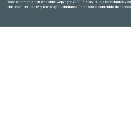
Todo el contenido en este sitio: Copyright © 2026 Elsevier, sus licenciantes y c
entrenamiento de IA y tecnologías similares. Para todo el contenido de acceso