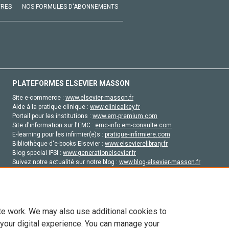
VRES
NOS FORMULES D'ABONNEMENTS
PLATEFORMES ELSEVIER MASSON
Site e-commerce :
www.elsevier-masson.fr
Aide à la pratique clinique :
www.clinicalkey.fr
Portail pour les institutions :
www.em-premium.com
Site d'information sur l'EMC :
emc-info.em-consulte.com
E-learning pour les infirmier(e)s :
pratique-infirmiere.com
Bibliothèque d'e-books Elsevier :
www.elsevierelibrary.fr
Blog special IFSI :
www.generationelsevier.fr
Suivez notre actualité sur notre blog :
www.blog-elsevier-masson.fr
Site d'emploi en santé :
emploisante.com
te work. We may also use additional cookies to
 your digital experience. You can manage your