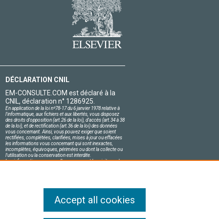
DÉCLARATION CNIL
EM-CONSULTE.COM est déclaré à la
CNIL, déclaration n° 1286925.
En application de la loi nº78-17 du 6 janvier 1978 relative à
l'informatique, aux fichiers et aux libertés, vous disposez
des droits d'opposition (art.26 de la loi), d'accès (art.34 à 38
de la loi), et de rectification (art.36 de la loi) des données
vous concernant. Ainsi, vous pouvez exiger que soient
rectifiées, complétées, clarifiées, mises à jour ou effacées
les informations vous concernant qui sont inexactes,
incomplètes, équivoques, périmées ou dont la collecte ou
l'utilisation ou la conservation est interdite.
Les informations personnelles concernant les visiteurs de
notre site, y compris leur identité, sont confidentielles.
Le responsable du site s'engage sur l'honneur à respecter
les conditions légales de confidentialité applicables en
France et à ne pas divulguer ces informations à des tiers.
Accept all cookies