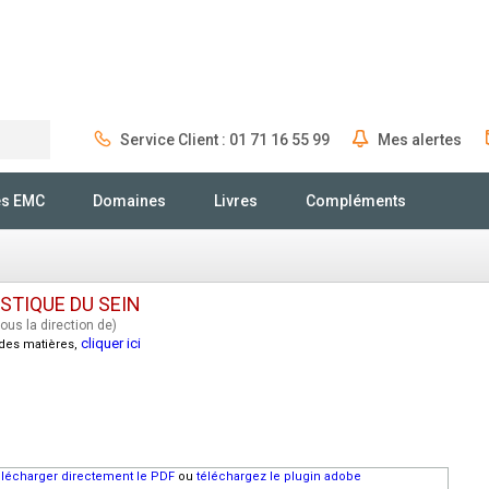
Service Client : 01 71 16 55 99
Mes alertes
Rechercher
és EMC
Domaines
Livres
Compléments
STIQUE DU SEIN
ous la direction de)
cliquer ici
e des matières,
télécharger directement le PDF
ou
téléchargez le plugin adobe