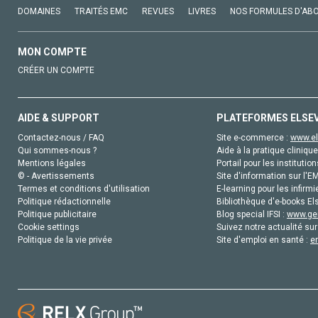
DOMAINES
TRAITÉS EMC
REVUES
LIVRES
NOS FORMULES D'AB
MON COMPTE
CRÉER UN COMPTE
AIDE & SUPPORT
PLATEFORMES ELSE
Contactez-nous / FAQ
Site e-commerce :
www.el
Qui sommes-nous ?
Aide à la pratique clinique
Mentions légales
Portail pour les institution
© - Avertissements
Site d'information sur l'E
Termes et conditions d'utilisation
E-learning pour les infirmi
Politique rédactionnelle
Bibliothèque d'e-books Els
Politique publicitaire
Blog special IFSI :
www.gen
Cookie settings
Suivez notre actualité sur
Politique de la vie privée
Site d'emploi en santé :
e