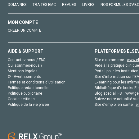
DOMAINES
TRAITÉS EMC
REVUES
LIVRES
NOS FORMULES D'AB
MON COMPTE
CRÉER UN COMPTE
AIDE & SUPPORT
PLATEFORMES ELSE
Contactez-nous / FAQ
Site e-commerce :
www.el
Qui sommes-nous ?
Aide à la pratique clinique
Mentions légales
Portail pour les institution
© - Avertissements
Site d'information sur l'E
Termes et conditions d'utilisation
E-learning pour les infirmi
Politique rédactionnelle
Bibliothèque d'e-books Els
Politique publicitaire
Blog special IFSI :
www.gen
Cookie settings
Suivez notre actualité sur
Politique de la vie privée
Site d'emploi en santé :
e