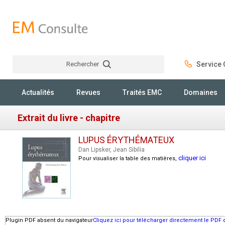
Rechercher
Service C
Rechercher
Actualités
Revues
Traités EMC
Domaines
Extrait du livre - chapitre
LUPUS ÉRYTHÉMATEUX
Dan Lipsker, Jean Sibilia
cliquer ici
Pour visualiser la table des matières,
Plugin PDF absent du navigateur
Cliquez ici pour télécharger directement le PDF