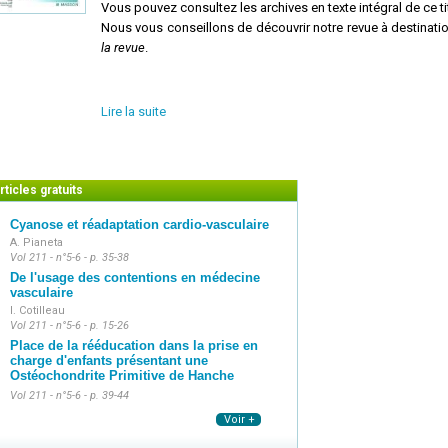
Vous pouvez consultez les archives en texte intégral de ce tit
Nous vous conseillons de découvrir notre revue à destinati
la revue
.
Lire la suite
rticles gratuits
Cyanose et réadaptation cardio-vasculaire
A. Pianeta
Vol 211 - n°5-6 - p. 35-38
De l'usage des contentions en médecine
vasculaire
I. Cotilleau
Vol 211 - n°5-6 - p. 15-26
Place de la rééducation dans la prise en
charge d'enfants présentant une
Ostéochondrite Primitive de Hanche
Vol 211 - n°5-6 - p. 39-44
Voir +