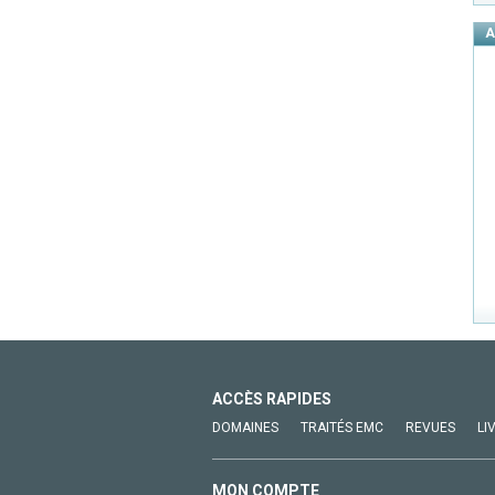
A
ACCÈS RAPIDES
DOMAINES
TRAITÉS EMC
REVUES
LI
MON COMPTE