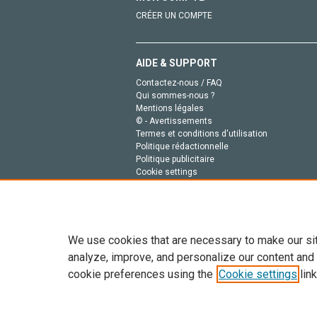
CRÉER UN COMPTE
AIDE & SUPPORT
Contactez-nous / FAQ
Qui sommes-nous ?
Mentions légales
© - Avertissements
Termes et conditions d'utilisation
Politique rédactionnelle
Politique publicitaire
Cookie settings
Politique de la vie privée
We use cookies that are necessary to make our si
analyze, improve, and personalize our content and
cookie preferences using the
Cookie settings
link
Tout le contenu de ce site: Copyright © 2026 Else
de données, a la formation en IA et aux technol