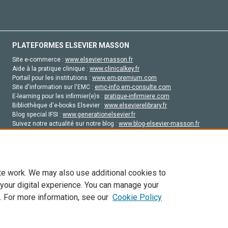
PLATEFORMES ELSEVIER MASSON
Site e-commerce :
www.elsevier-masson.fr
Aide à la pratique clinique :
www.clinicalkey.fr
Portail pour les institutions :
www.em-premium.com
Site d'information sur l'EMC :
emc-info.em-consulte.com
E-learning pour les infirmier(e)s :
pratique-infirmiere.com
Bibliothèque d'e-books Elsevier :
www.elsevierelibrary.fr
Blog special IFSI :
www.generationelsevier.fr
Suivez notre actualité sur notre blog :
www.blog-elsevier-masson.fr
Site d'emploi en santé :
emploisante.com
te work. We may also use additional cookies to
 your digital experience. You can manage your
. For more information, see our
Cookie Policy
vier, ses concédants de licence et ses contributeurs. Tout les droits sont réservés, y 
ogies similaires. Pour tout contenu en libre accès, les conditions de licence Creati