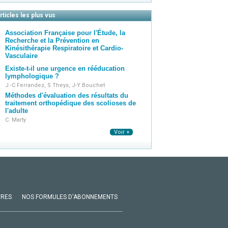
rticles les plus vus
Association Française pour l'Étude, la
Recherche et la Prévention en
Kinésithérapie Respiratoire et Cardio-
Vasculaire
Existe-t-il une urgence en rééducation
lymphologique ?
J.-C Ferrandez, S Theys, J-Y Bouchet
Méthodes d'évaluation des résultats du
traitement orthopédique des scolioses de
l'adulte
C. Marty
Voir +
VRES
NOS FORMULES D'ABONNEMENTS