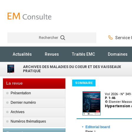
Rechercher
Service C
Rechercher
Actualités
Revues
Traités EMC
Domaines
ARCHIVES DES MALADIES DU COEUR ET DES VAISSEAUX
PRATIQUE
La revue
SOMMAIRE
Présentation
Vol 2026 - N° 349 
P. 1-46
© Elsevier Mass
Dernier numéro
Hypertension a
Archives
Numéros thématiques
·
Editorial board
Page :i