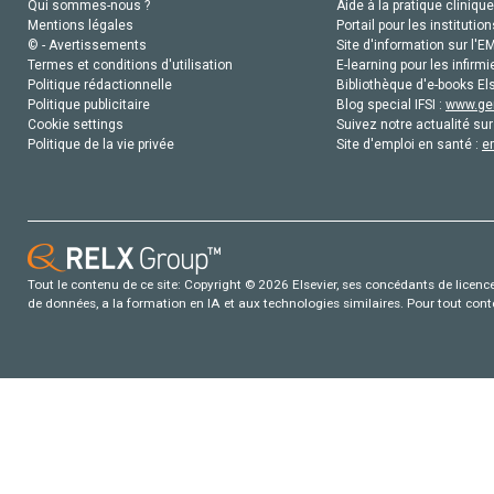
Qui sommes-nous ?
Aide à la pratique clinique
Mentions légales
Portail pour les institution
© - Avertissements
Site d'information sur l'E
Termes et conditions d'utilisation
E-learning pour les infirmi
Politique rédactionnelle
Bibliothèque d'e-books Els
Politique publicitaire
Blog special IFSI :
www.gen
Cookie settings
Suivez notre actualité sur
Politique de la vie privée
Site d'emploi en santé :
e
Tout le contenu de ce site: Copyright © 2026 Elsevier, ses concédants de licence e
de données, a la formation en IA et aux technologies similaires. Pour tout con