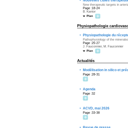
·
Nouvelles cibles thérapeuti
New therapeutic targets in arteri
Page :18-24
B. Kantor
Plan
Physiopathologie cardiovasc
·
Physiopathologie du récepte
Pathophysiology of the mineraloc
Page :25-27
J. Fauconnier, M. Fauconnier
Plan
Actualités
·
Modélisation in silico et p
Page :28-31
·
Agenda
Page :32
·
ACVD, mai 2026
Page :33-38
·
Revue de presse