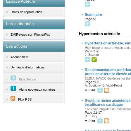
Espace Auteurs
Droits de reproduction
·
Sommaire
Page :v
Les + abonnés
Hypertension artérielle
EM|Revues sur iPhone/iPad
·
Hypertension artérielle, enc
Les actions
High blood pressure: Again and 
Page :1-2
J. Blacher
Abonnement
Demande d'informations
·
Recommandations américaine
pression artérielle élevée c
2025 AHA/ACC Guideline for the 
Bibliothèque
Page :3-10
A. Boutigny, E. Vidal-Petiot
Alerte nouveaux numéros
Plan
·
Flux RSS
Système rénine angiotensine
insuffisance cardiaque
The renin-angiotensin-aldosteron
Page :11-17
B.I. Lévy
Plan