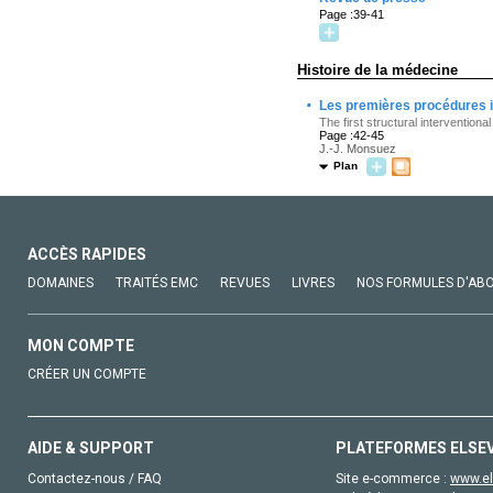
Page :39-41
Histoire de la médecine
·
Les premières procédures in
The first structural intervention
Page :42-45
J.-J. Monsuez
Plan
ACCÈS RAPIDES
DOMAINES
TRAITÉS EMC
REVUES
LIVRES
NOS FORMULES D'AB
MON COMPTE
CRÉER UN COMPTE
AIDE & SUPPORT
PLATEFORMES ELSE
Contactez-nous / FAQ
Site e-commerce :
www.el