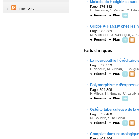
·
Maladie de Hodgkin et auto-
Page :376-382
Flux RSS
C. Jarrassé, A. Pagnier, C. Edan,
Résumé
Plan
·
Grippe A(H1N1)v chez les n
Page :383-389
M. Bailhache, J. Sarlangue, C. Ca
Résumé
Plan
Faits cliniques
·
La neuropathie héréditaire 
Page :390-393
E. Achouri, M. Gribaa, J. Bougui
Résumé
Plan
·
Polymorphisme d’expression
Page :394-396
F. Villéga, H. Ngayap, C. Espil
Résumé
Plan
·
Ostéite tuberculeuse de la 
Page :397-400
M. Boubrik, S. Ait Benali
Résumé
Plan
·
Complications neurologiques
Page :401-404