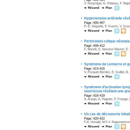
V. Nouyrigat, G. Patteau, F. Ba
Résumé
Plan
·
Hypertension artérielle révé
Page :405-407
P.-E. Séguéla, P. Guerin, V. Gou
Résumé
Plan
·
Perforation colique néonata
Page :408-412
F. Bartoli, S. Vasseur Maurer, E
Résumé
Plan
·
Syndrome de Lemierre et g
Page :413-415
V. Porquet-Bordes, E. Guillet, B
Résumé
Plan
·
Syndrome d’activation lymph
nourrisson révélant une gr
Page :416-419
A. Araujo, A. Pagnier, P. Frange,
Résumé
Plan
·
Un cas de découverte inhab
Page :420-422
F.A. Hunald, M.F.V. Rajaonarivo
Résumé
Plan