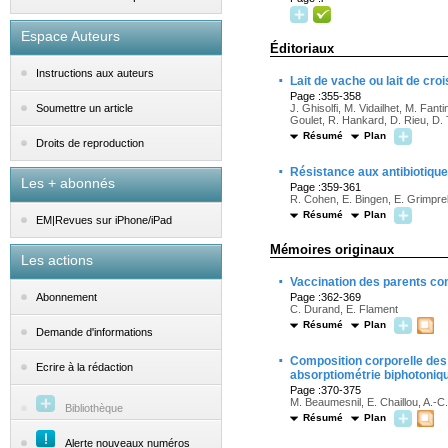
Espace Auteurs
Éditoriaux
Instructions aux auteurs
·
Lait de vache ou lait de cr
Page :355-358
J. Ghisolfi, M. Vidailhet, M. Fan
Soumettre un article
Goulet, R. Hankard, D. Rieu, D. T
Résumé
Plan
Droits de reproduction
·
Résistance aux antibiotiqu
Les + abonnés
Page :359-361
R. Cohen, E. Bingen, E. Grimpre
Résumé
Plan
EM|Revues sur iPhone/iPad
Mémoires originaux
Les actions
·
Vaccination des parents con
Page :362-369
Abonnement
C. Durand, E. Flament
Résumé
Plan
Demande d'informations
·
Composition corporelle des
Ecrire à la rédaction
absorptiométrie biphotoniq
Page :370-375
M. Beaumesnil, E. Chaillou, A.-C
Bibliothèque
Résumé
Plan
Alerte nouveaux numéros