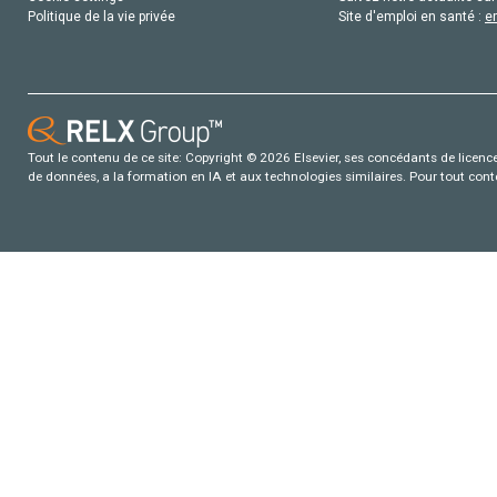
Politique de la vie privée
Site d'emploi en santé :
e
Tout le contenu de ce site: Copyright © 2026 Elsevier, ses concédants de licence e
de données, a la formation en IA et aux technologies similaires. Pour tout con