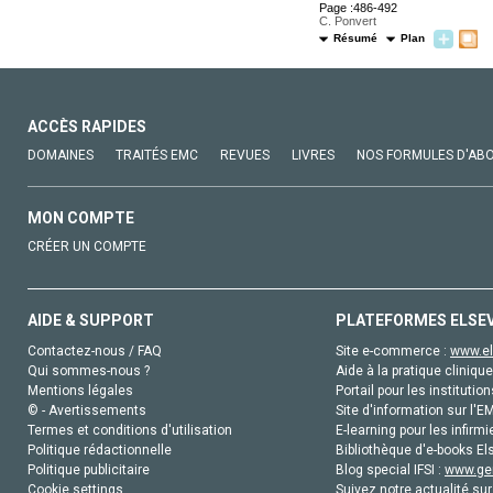
Page :486-492
C. Ponvert
Résumé
Plan
ACCÈS RAPIDES
DOMAINES
TRAITÉS EMC
REVUES
LIVRES
NOS FORMULES D'AB
MON COMPTE
CRÉER UN COMPTE
AIDE & SUPPORT
PLATEFORMES ELSE
Contactez-nous / FAQ
Site e-commerce :
www.el
Qui sommes-nous ?
Aide à la pratique clinique
Mentions légales
Portail pour les institution
© - Avertissements
Site d'information sur l'E
Termes et conditions d'utilisation
E-learning pour les infirmi
Politique rédactionnelle
Bibliothèque d'e-books Els
Politique publicitaire
Blog special IFSI :
www.gen
Cookie settings
Suivez notre actualité sur