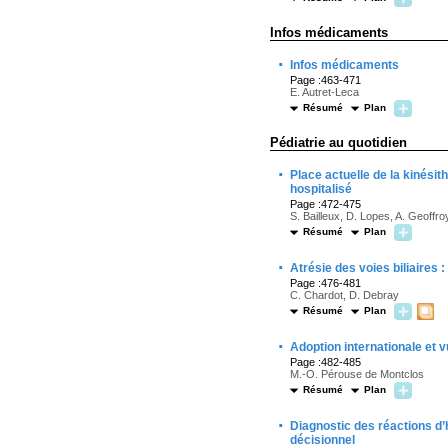
Infos médicaments
·
Infos médicaments
Page :463-471
E. Autret-Leca
Résumé
Plan
Pédiatrie au quotidien
·
Place actuelle de la kinésit
hospitalisé
Page :472-475
S. Bailleux, D. Lopes, A. Geoffr
Résumé
Plan
·
Atrésie des voies biliaires
Page :476-481
C. Chardot, D. Debray
Résumé
Plan
·
Adoption internationale et v
Page :482-485
M.-O. Pérouse de Montclos
Résumé
Plan
·
Diagnostic des réactions d’
décisionnel