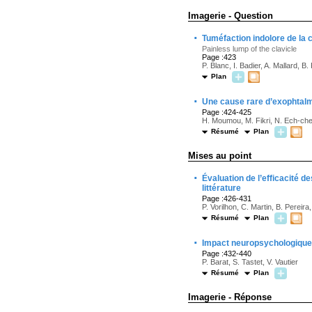
Imagerie - Question
·
Tuméfaction indolore de la c
Painless lump of the clavicle
Page :423
P. Blanc, I. Badier, A. Mallard, 
Plan
·
Une cause rare d’exophtalm
Page :424-425
H. Moumou, M. Fikri, N. Ech-cher
Résumé
Plan
Mises au point
·
Évaluation de l’efficacité d
littérature
Page :426-431
P. Vorilhon, C. Martin, B. Pereir
Résumé
Plan
·
Impact neuropsychologique à
Page :432-440
P. Barat, S. Tastet, V. Vautier
Résumé
Plan
Imagerie - Réponse