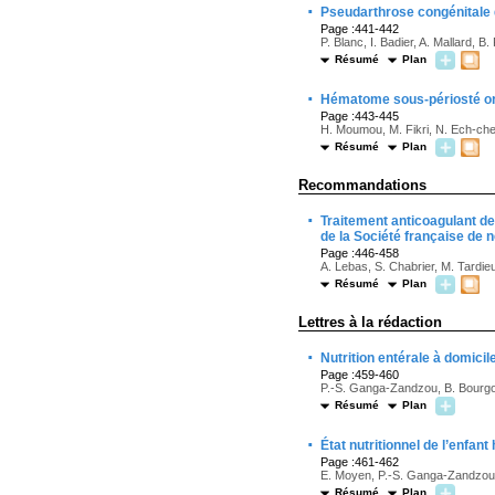
·
Pseudarthrose congénitale d
Page :441-442
P. Blanc, I. Badier, A. Mallard, 
Résumé
Plan
·
Hématome sous-périosté orb
Page :443-445
H. Moumou, M. Fikri, N. Ech-cher
Résumé
Plan
Recommandations
·
Traitement anticoagulant d
de la Société française de 
Page :446-458
A. Lebas, S. Chabrier, M. Tardie
Résumé
Plan
Lettres à la rédaction
·
Nutrition entérale à domici
Page :459-460
P.-S. Ganga-Zandzou, B. Bourgoi
Résumé
Plan
·
État nutritionnel de l’enfant
Page :461-462
E. Moyen, P.-S. Ganga-Zandzou,
Résumé
Plan