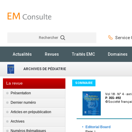
Rechercher
Service C
Rechercher
Actualités
Revues
Traités EMC
Domaines
ARCHIVES DE PÉDIATRIE
La revue
SOMMAIRE
Présentation
Vol 18 - N° 4 - avr
P. 355-492
©Société françai
Dernier numéro
Articles en prépublication
Archives
·
Editorial Board
Numéros thématiques
Page :i