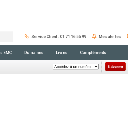
Service Client : 01 71 16 55 99
Mes alertes
Rechercher
és EMC
Domaines
Livres
Compléments
S'abonner