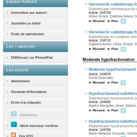
Espace Auteurs
·
Stereotactic radiotherapy f
Radiothérapie stéréotaxique du 
Article :104709
Instructions aux auteurs
Ulrike Schick, Delphine Antoni,
Résumé
Plan
Soumettre un article
·
Stereotactic radiotherapy fo
Droits de reproduction
Radiothérapie en conditions stér
Article :104710
Delphine Antoni, Ulrike Schick,
Les + abonnés
Résumé
Plan
EM|Revues sur iPhone/iPad
Moderate hypofractionation
·
Les actions
Moderate hypofractionated r
Article :104678
David Dearnaley
Abonnement
Résumé
Plan
·
Demande d'informations
Hypofractionated radiother
Radiothérapie hypofractionnée p
Article :104680
Ecrire à la rédaction
Agathe Margulies, Anaïs Stefani,
Résumé
Plan
Bibliothèque
·
Hypofractionated radiother
Alerte nouveaux numéros
Radiothérapie hypofractionnée d
Article :104706
Marie-Adélaïde Ossedat, Jérôm
Flux RSS