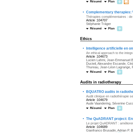
Résumé
Plan
·
Complementary therapies: W
Thérapies complémentaires : de
Article :104707
Stéphanie Träger
Résumé
Plan
Ethics
·
Intelligence artificielle en 
An ethical approach to the integrat
Article :104673
Lucien Lahmi, Jean-Emmanuel Bib
Ducteil, Alexandre Escande, Céd
Thureau, Jean-Léon Lagrange, F
Résumé
Plan
Audits in radiotherapy
·
BQUATRO audits in radioth
Audit clinique en radiothérapie 
Article :104679
Aude Vaandering, Séverine Cucc
Résumé
Plan
·
The QuADRANT project: Enhan
Le projet QuADRANT : améliorer la
Article :104689
Gianfranco Brusadin, Adrian P. B