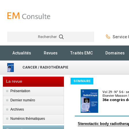
Rechercher
Service C
Rechercher
Actualités
Revues
Traités EMC
Domaines
CANCER / RADIOTHÉRAPIE
La revue
SOMMAIRE
Présentation
Vol 29 - N° 5-6 -
Elsevier Masson 
36e congrès d
Dernier numéro
Archives
Numéros thématiques
Stereotactic body radiothera