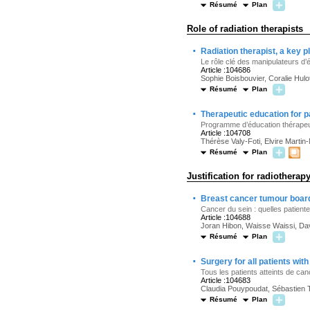
Résumé
Plan
Role of radiation therapists
·
Radiation therapist, a key 
Le rôle clé des manipulateurs d’é
Article :104686
Sophie Boisbouvier, Coralie Hul
Résumé
Plan
·
Therapeutic education for p
Programme d’éducation thérapeut
Article :104708
Thérèse Valy-Foti, Elvire Martin-
Résumé
Plan
Justification for radiotherap
·
Breast cancer tumour board:
Cancer du sein : quelles patiente
Article :104688
Joran Hibon, Waisse Waissi, Da
Résumé
Plan
·
Surgery for all patients wit
Tous les patients atteints de ca
Article :104683
Claudia Pouypoudat, Sébastien T
Résumé
Plan