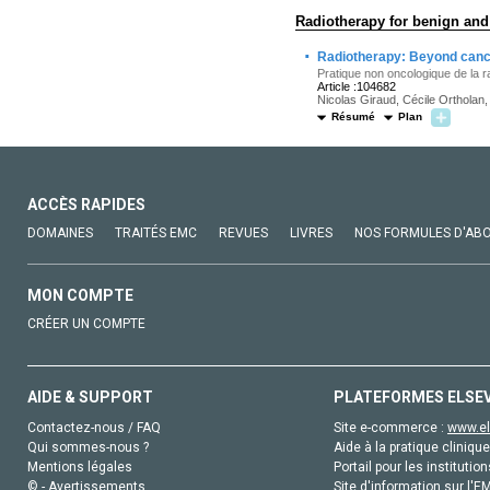
Radiotherapy for benign and
·
Radiotherapy: Beyond can
Pratique non oncologique de la rad
Article :104682
Nicolas Giraud, Cécile Ortholan
Résumé
Plan
ACCÈS RAPIDES
DOMAINES
TRAITÉS EMC
REVUES
LIVRES
NOS FORMULES D'AB
MON COMPTE
CRÉER UN COMPTE
AIDE & SUPPORT
PLATEFORMES ELSE
Contactez-nous / FAQ
Site e-commerce :
www.el
Qui sommes-nous ?
Aide à la pratique clinique
Mentions légales
Portail pour les institution
© - Avertissements
Site d'information sur l'E