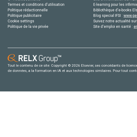
Termes et conditions d'utilisation
E-learning pour les infirmi
Politique rédactionnelle
Bibliothèque d'e-books Els
Politique publicitaire
Blog special IFSI :
www.gen
Cookie settings
Suivez notre actualité sur
Politique de la vie privée
Site d'emploi en santé :
e
Tout le contenu de ce site: Copyright © 2026 Elsevier, ses concédants de licence e
de données, a la formation en IA et aux technologies similaires. Pour tout con