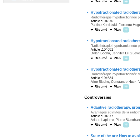
Résumé
Plan
·
Hypofractionated radiothera
Radiothérapie hypofractionnée p
Article :104676
Pauline Kordalski, Florence Hug
Résumé
Plan
·
Hypofractionated radiother
Radiothérapie hypofractionnée p
Article :104681
Dylan Bocha, Jennifer Le Guevel
Résumé
Plan
·
Hypofractionated radiother
Radiothérapie hypofractionnée du 
Article :104684
Alice Blache, Constance Huck, V
Résumé
Plan
Controversies
·
Adaptive radiotherapy, prom
Avantages et limites de la radiot
Article :104677
Ariane Lapierre, Pierre Blanchar
Résumé
Plan
·
State of the art: How to av