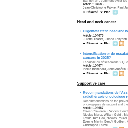
État de l’art : comment éviter le
Article :104685
Jean-Christophe Faivre, Paul Ju
Résumé
Plan
Head and neck cancer
·
Oligometastatic head and ne
Article :104675
Juliette Thariat, Jihane Lehyan
Résumé
Plan
·
Intensification or de-escal
cancers in 2025?
Escalade ou désescalade ? Quel 
Article :104674
Pierre Blanchard, Anne Aupérin,
Résumé
Plan
Supportive care
·
Recommandations de l’Assoc
radiothérapie oncologique r
Recommendations on the preventi
oncologiques de support and the
Article :104687
Olivier Cravéreau, Vincent Bour
Nicolas Martz, William Gehin, Ma
Laville, Kim Cao, Nicolas Pourel,
Étienne Martin, Benoît Godbert, 
Christophe Faivre