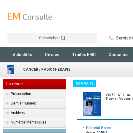
Rechercher
Service C
Rechercher
Actualités
Revues
Traités EMC
Domaines
CANCER / RADIOTHÉRAPIE
La revue
SOMMAIRE
Présentation
Vol 30 - N° 2 - avr
Elsevier Masson 
Dernier numéro
Archives
Numéros thématiques
·
Editorial Board
Article :104841