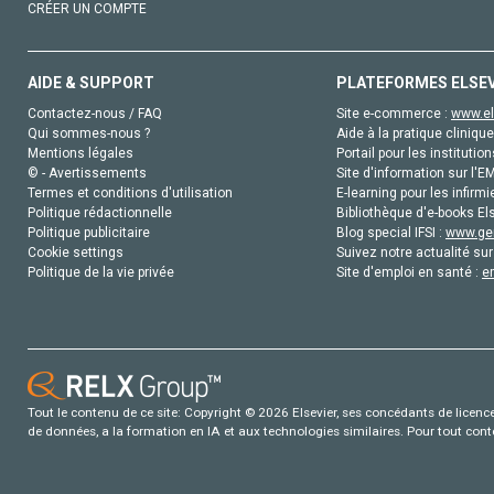
CRÉER UN COMPTE
AIDE & SUPPORT
PLATEFORMES ELSE
Contactez-nous / FAQ
Site e-commerce :
www.el
Qui sommes-nous ?
Aide à la pratique clinique
Mentions légales
Portail pour les institution
© - Avertissements
Site d'information sur l'E
Termes et conditions d'utilisation
E-learning pour les infirmi
Politique rédactionnelle
Bibliothèque d'e-books Els
Politique publicitaire
Blog special IFSI :
www.gen
Cookie settings
Suivez notre actualité sur
Politique de la vie privée
Site d'emploi en santé :
e
Tout le contenu de ce site: Copyright © 2026 Elsevier, ses concédants de licence e
de données, a la formation en IA et aux technologies similaires. Pour tout con