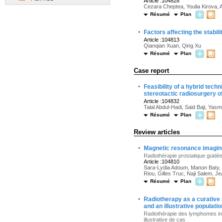
Article :104828
Cezara Cheptea, Youlia Kirova, A
Résumé
Plan
·
Factors affecting the stabil
Article :104813
Qianqian Xuan, Qing Xu
Résumé
Plan
Case report
·
Feasibility of a hybrid tec
stereotactic radiosurgery of
Article :104832
Talal Abdul-Hadi, Said Baji, Yas
Résumé
Plan
Review articles
·
Magnetic resonance imaging-
Radiothérapie prostatique guidée
Article :104810
Sara-Lydia Adoum, Manon Baty, I
Riou, Gilles Truc, Naji Salem, 
Résumé
Plan
·
Radiotherapy as a curative 
and an illustrative populat
Radiothérapie des lymphomes indo
illustrative de cas