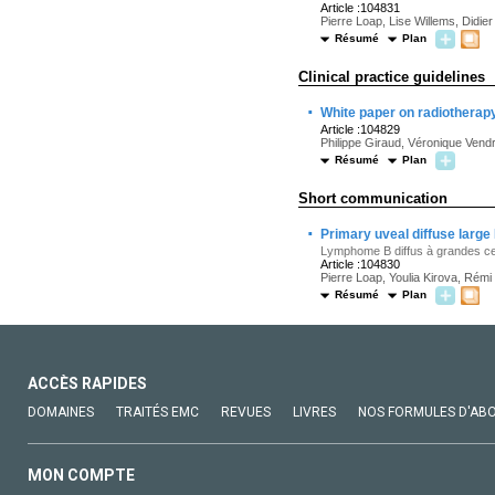
Article :104831
Pierre Loap, Lise Willems, Didie
Résumé
Plan
Clinical practice guidelines
·
White paper on radiotherapy
Article :104829
Philippe Giraud, Véronique Vendr
Résumé
Plan
Short communication
·
Primary uveal diffuse larg
Lymphome B diffus à grandes cellu
Article :104830
Pierre Loap, Youlia Kirova, Rém
Résumé
Plan
ACCÈS RAPIDES
DOMAINES
TRAITÉS EMC
REVUES
LIVRES
NOS FORMULES D'AB
MON COMPTE