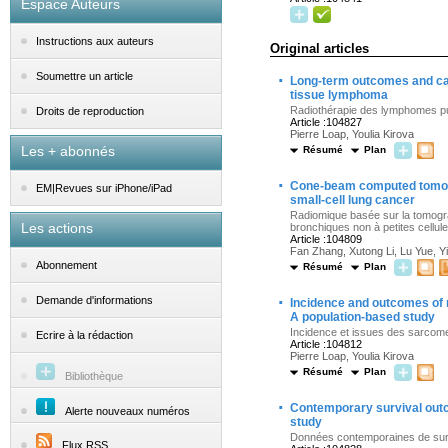
Espace Auteurs
Instructions aux auteurs
Original articles
·
Soumettre un article
Long-term outcomes and car
tissue lymphoma
Radiothérapie des lymphomes pulm
Droits de reproduction
Article :104827
Pierre Loap, Youlia Kirova
Les + abonnés
Résumé
Plan
·
Cone-beam computed tomogr
EM|Revues sur iPhone/iPad
small-cell lung cancer
Radiomique basée sur la tomogra
Les actions
bronchiques non à petites cellul
Article :104809
Fan Zhang, Xutong Li, Lu Yue, Yi
Abonnement
Résumé
Plan
·
Demande d'informations
Incidence and outcomes of 
A population-based study
Incidence et issues des sarcome
Ecrire à la rédaction
Article :104812
Pierre Loap, Youlia Kirova
Résumé
Plan
Bibliothèque
·
Contemporary survival outc
Alerte nouveaux numéros
study
Données contemporaines de survie
Flux RSS