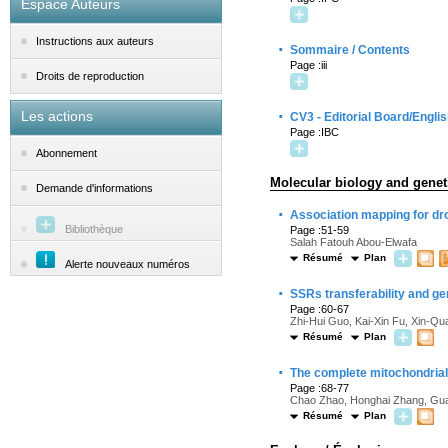
Espace Auteurs
Instructions aux auteurs
·
Sommaire / Contents
Page :iii
Droits de reproduction
·
Les actions
CV3 - Editorial Board/Engli
Page :IBC
Abonnement
Molecular biology and geneti
Demande d'informations
·
Association mapping for dro
Bibliothèque
Page :51-59
Salah Fatouh Abou-Elwafa
Résumé
Plan
Alerte nouveaux numéros
·
SSRs transferability and ge
Page :60-67
Zhi-Hui Guo, Kai-Xin Fu, Xin-Q
Résumé
Plan
·
The complete mitochondrial 
Page :68-77
Chao Zhao, Honghai Zhang, Guan
Résumé
Plan