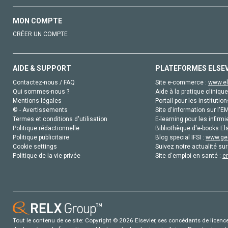
MON COMPTE
CRÉER UN COMPTE
AIDE & SUPPORT
PLATEFORMES ELSE
Contactez-nous / FAQ
Site e-commerce :
www.el
Qui sommes-nous ?
Aide à la pratique clinique
Mentions légales
Portail pour les institution
© - Avertissements
Site d'information sur l'E
Termes et conditions d'utilisation
E-learning pour les infirmi
Politique rédactionnelle
Bibliothèque d'e-books Els
Politique publicitaire
Blog special IFSI :
www.gen
Cookie settings
Suivez notre actualité sur
Politique de la vie privée
Site d'emploi en santé :
e
Tout le contenu de ce site: Copyright © 2026 Elsevier, ses concédants de licence e