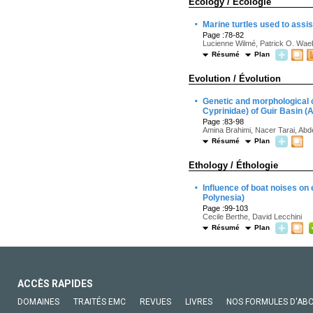
Ecology / Écologie
·
Marine turtles used to assi
Page :78-82
Lucienne Wilmé, Patrick O. Wae
Résumé
Plan
Evolution / Évolution
·
Genetic and morphological c
Cyprinidae) of Guir Basin (A
Page :83-98
Amina Brahimi, Nacer Tarai, Ab
Résumé
Plan
Ethology / Éthologie
·
Influence of boat noises on
Polynesia)
Page :99-103
Cecile Berthe, David Lecchini
Résumé
Plan
ACCÈS RAPIDES
DOMAINES
TRAITÉS EMC
REVUES
LIVRES
NOS FORMULES D'AB