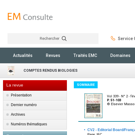
Rechercher
Service C
Rechercher
Actualités
Revues
Traités EMC
Domaines
COMPTES RENDUS BIOLOGIES
La revue
SOMMAIRE
Présentation
Vol 339 - N° 2 - fé
P. 51-103
© Elsevier Mass
Dernier numéro
Archives
Numéros thématiques
·
CV2 - Editorial Board/Franç
Page :IFC