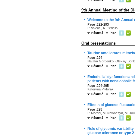
9th Annual Meeting of the 
·
Welcome to the 9th Annual 
Page :292-293
P. Valensi, A. Ceriello
Résumé
Plan
Oral presentations
·
Taurine ameliorates mitochon
Page :294
Nataliia Gorbenko, Oleksiy Borik
Résumé
Plan
·
Endothelial dysfunction and
patients with nonalcoholic f
Page :294-295
Kateryna Pivtorak
Résumé
Plan
·
Effects of glucose fluctuati
Page :295
P. Mordel, M. Nowoczyn, M. Joube
Résumé
Plan
·
Role of glycemic variability
glucose tolerance or type 2