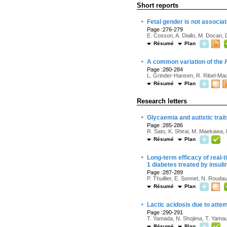
Short reports
·
Fetal gender is not associat
Page :276-279
E. Cosson, A. Diallo, M. Docan, D
Résumé
Plan
·
A common variation of the
Page :280-284
L. Grinder-Hansen, R. Ribel-Mad
Résumé
Plan
Research letters
·
Glycaemia and autistic trait
Page :285-286
R. Sato, K. Shirai, M. Maekawa,
Résumé
Plan
·
Long-term efficacy of real-t
1 diabetes treated by insul
Page :287-289
P. Thuillier, E. Sonnet, N. Rouda
Résumé
Plan
·
Lactic acidosis due to atte
Page :290-291
T. Yamada, N. Shojima, T. Yamau
Résumé
Plan