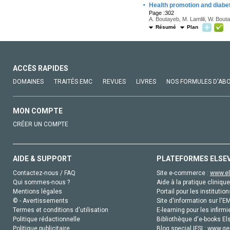
·
Health promotion and diabet
Page :302
A. Boutayeb, M. Lamlili, W. Bout
Résumé
Plan
ACCÈS RAPIDES
DOMAINES
TRAITÉS EMC
REVUES
LIVRES
NOS FORMULES D'AB
MON COMPTE
CRÉER UN COMPTE
AIDE & SUPPORT
PLATEFORMES ELSE
Contactez-nous / FAQ
Site e-commerce :
www.el
Qui sommes-nous ?
Aide à la pratique clinique
Mentions légales
Portail pour les institution
© - Avertissements
Site d'information sur l'E
Termes et conditions d'utilisation
E-learning pour les infirmi
Politique rédactionnelle
Bibliothèque d'e-books Els
Politique publicitaire
Blog special IFSI :
www.gen