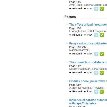
Page :295
Amel Rezki, Sabrina Chiheb, Ba
Résumé
Plan
Posters
·
The effect of leptin treatme
Page :296
E. Arioglu-Inan, R.B. Erdogan, A.
Résumé
Plan
·
Progression of carotid arter
Page :296-297
Marijan Bosevski
Résumé
Plan
·
The connection of diabetic 
Page :297
Sergey Hakobyan, Sona Hakoby
Résumé
Plan
·
Findrisk score, pulse wave 
Page :297
A. Belhadj-Mostefa, P. Valensi
Résumé
Plan
·
Influence of cardiac autonom
with type 2 diabetes