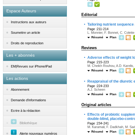
Espace Auteurs
Editorial
Instructions aux auteurs
·
Tailoring nutrient sequence
Page :211-214
L. Monnier, F. Bonnet, C. Colette
Soumettre un article
Résumé
Plan
Droits de reproduction
Reviews
Les + abonnés
·
Adverse effects of weight lo
Page :215-223
M. Cheikh Rouhou, A.D. Karelis,
EM|Revues sur iPhone/iPad
Résumé
Plan
Les actions
·
Reappraisal of the diuretic
Page :224-233
A.J. Scheen
Abonnement
Résumé
Plan
Demande d'informations
Original articles
Ecrire à la rédaction
·
Effects of probiotic supplem
double-blind, placebo-control
Bibliothèque
Page :234-241
M. Karamali, F. Dadkhah, M. Sadr
Résumé
Plan
Alerte nouveaux numéros