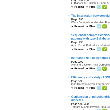
Page :297-298
L. Bianchi, S. Chiheb, I. Banu, A
Résumé
Plan
·
The interaction between glu
Page :298
Wiam Boutayeb, Abdesslam Bout
Résumé
Plan
·
Sequential compression/dec
patients with type 2 diabete
Page :298
Amel Rezki, Badreddine Merioud,
Résumé
Plan
·
Increased risk of glycemia 
Page :299
Alexandra Klekot, Inna Doroshk
Résumé
Plan
·
Efficiency and safety of SGL
Page :299
Inna Doroshkevych, Larysa Vozn
Résumé
Plan
·
Conjunction of mitochondria
diabetes
Page :299-300
Tamara Kuchmerovska, Iuliia Se