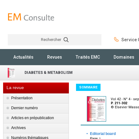
Rechercher
Service C
Rechercher
Actualités
Revues
Traités EMC
Domaines
DIABETES & METABOLISM
La revue
SOMMAIRE
Présentation
Vol 42 - N° 4 - s
P. 211-302
© Elsevier Mass
Dernier numéro
Articles en prépublication
Archives
·
Editorial board
Numéros thématiques
Page :i