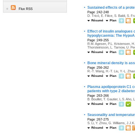
·
Sustained effects of a prote
Flux RSS
Page :242-248
D. Tricò, E. Filice, S. Baldi, S. F
Résumé
Plan
·
Effect of insulin analogues
hypoglycaemia: The HypoAn
Page :249-255
R.M. Agesen, P.L. Kristensen, H.
Thorsteinsson, L. Tarnow, U. P
Résumé
Plan
·
Bone mineral density is asso
Page :256-262
R.-T. Wang, H.-T. Liu, Y.-L. Zhao,
Résumé
Plan
·
Plasma apolipoprotein C1 con
patients with type 2 diabete
Page :263-266
B. Bouillet, T. Gautier, L.S. Aho, 
Résumé
Plan
·
Seasonality and temperature
Page :267-275
S. Li, Y. Zhou, G. Williams, J.J.
Résumé
Plan