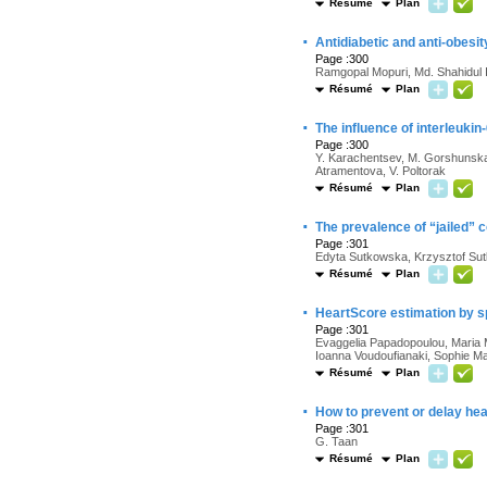
Résumé
Plan
·
Antidiabetic and anti-obesity
Page :300
Ramgopal Mopuri, Md. Shahidul 
Résumé
Plan
·
The influence of interleukin
Page :300
Y. Karachentsev, M. Gorshunska,
Atramentova, V. Poltorak
Résumé
Plan
·
The prevalence of “jailed” 
Page :301
Edyta Sutkowska, Krzysztof Su
Résumé
Plan
·
HeartScore estimation by sp
Page :301
Evaggelia Papadopoulou, Maria Me
Ioanna Voudoufianaki, Sophie Ma
Résumé
Plan
·
How to prevent or delay hea
Page :301
G. Taan
Résumé
Plan