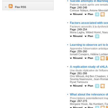
·
Suicide attempts in Martin
Patients suivis après une tentati
Flux RSS
Page :240-248
Comsar Ndiaye, Antone Messiah, E
Résumé
Plan
·
Factors associated with sexu
Facteurs associés à la dysfonctio
Page :249-254
Mona Lagha, Wided Homri, Naou
Résumé
Plan
·
Learning to observe art to b
Apprendre l’observation artistiq
Page :255-260
Ismaël Conejero, Hélène Lorblanc
Résumé
Plan
·
A replication study of sHLA
Une étude réplicative de l’influe
Page :261-266
Ons Mihoub, Arij Ben Chaaben, 
Soumia Naamoune, Jean-Romain R
Ryad Tamouza
Résumé
Plan
·
What about the relevance of
Prescriptions potentiellement ina
Page :267-273
Morgane Houix, Ilia Humbert, F
Résumé
Plan