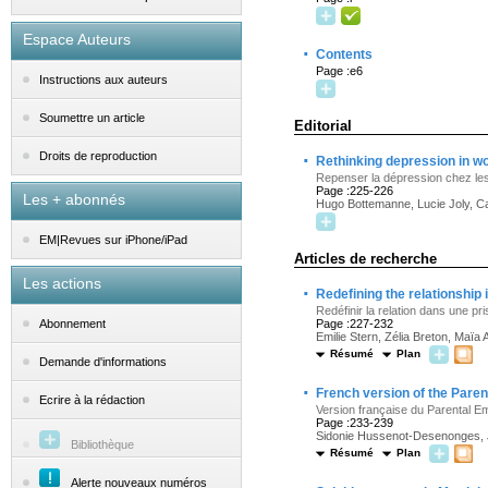
Espace Auteurs
·
Contents
Page :e6
Instructions aux auteurs
Soumettre un article
Editorial
·
Droits de reproduction
Rethinking depression in wo
Repenser la dépression chez les 
Page :225-226
Les + abonnés
Hugo Bottemanne, Lucie Joly, C
EM|Revues sur iPhone/iPad
Articles de recherche
Les actions
·
Redefining the relationship i
Redéfinir la relation dans une pr
Page :227-232
Abonnement
Emilie Stern, Zélia Breton, Maïa 
Résumé
Plan
Demande d'informations
·
French version of the Paren
Ecrire à la rédaction
Version française du Parental E
Page :233-239
Sidonie Hussenot-Desenonges, 
Bibliothèque
Résumé
Plan
Alerte nouveaux numéros