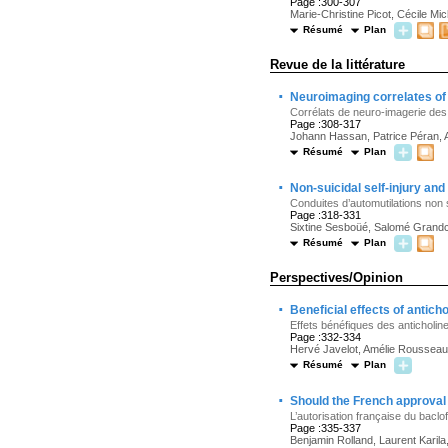
Page :300-307
Marie-Christine Picot, Cécile Mi
Résumé
Plan
Revue de la littérature
·
Neuroimaging correlates of
Corrélats de neuro-imagerie des 
Page :308-317
Johann Hassan, Patrice Péran, A
Résumé
Plan
·
Non-suicidal self-injury an
Conduites d’automutilations non 
Page :318-331
Sixtine Sesboüé, Salomé Grandc
Résumé
Plan
Perspectives/Opinion
·
Beneficial effects of antich
Effets bénéfiques des anticholine
Page :332-334
Hervé Javelot, Amélie Rousseau
Résumé
Plan
·
Should the French approval
L’autorisation française du baclo
Page :335-337
Benjamin Rolland, Laurent Karila