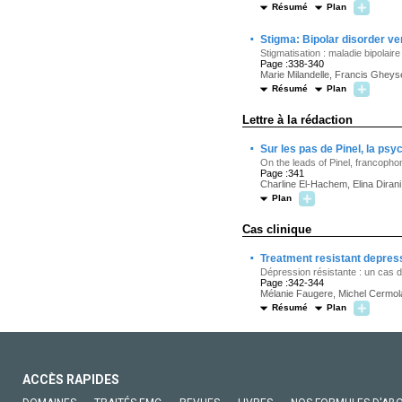
Résumé
Plan
·
Stigma: Bipolar disorder ve
Stigmatisation : maladie bipolai
Page :338-340
Marie Milandelle, Francis Ghey
Résumé
Plan
Lettre à la rédaction
·
Sur les pas de Pinel, la ps
On the leads of Pinel, francoph
Page :341
Charline El-Hachem, Elina Dirani
Plan
Cas clinique
·
Treatment resistant depre
Dépression résistante : un cas
Page :342-344
Mélanie Faugere, Michel Cermola
Résumé
Plan
ACCÈS RAPIDES