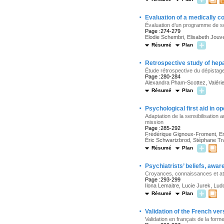
·
Evaluation of a medically 
Évaluation d’un programme de s
Page :274-279
Elodie Schembri, Elisabeth Jouv
Résumé
Plan
·
Retrospective study of hepa
Étude rétrospective du dépistage
Page :280-284
Alexandra Pham-Scottez, Valér
Résumé
Plan
·
Psychological first aid in o
Adaptation de la sensibilisation
mission
Page :285-292
Frédérique Gignoux-Froment, Eme
Éric Schwartzbrod, Stéphane Tr
Résumé
Plan
·
Psychiatrists’ beliefs, awa
Croyances, connaissances et att
Page :293-299
Ilona Lemaitre, Lucie Jurek, Ludo
Résumé
Plan
·
Validation of the French ve
Validation en français de la form