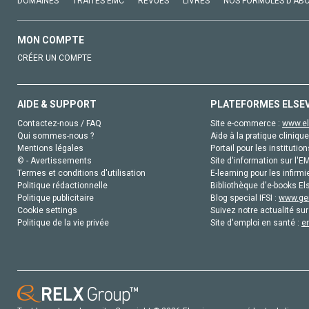
DOMAINES
TRAITÉS EMC
REVUES
LIVRES
NOS FORMULES D'AB
MON COMPTE
CRÉER UN COMPTE
AIDE & SUPPORT
PLATEFORMES ELSE
Contactez-nous / FAQ
Site e-commerce :
www.el
Qui sommes-nous ?
Aide à la pratique clinique
Mentions légales
Portail pour les institution
© - Avertissements
Site d'information sur l'E
Termes et conditions d'utilisation
E-learning pour les infirmi
Politique rédactionnelle
Bibliothèque d'e-books Els
Politique publicitaire
Blog special IFSI :
www.gen
Cookie settings
Suivez notre actualité sur
Politique de la vie privée
Site d'emploi en santé :
e