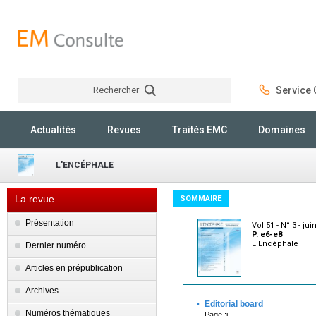
Rechercher
Service C
Rechercher
Actualités
Revues
Traités EMC
Domaines
L'ENCÉPHALE
La revue
SOMMAIRE
Présentation
Vol 51 - N° 3 - jui
P. e6-e8
L'Encéphale
Dernier numéro
Articles en prépublication
Archives
·
Editorial board
Numéros thématiques
Page :i