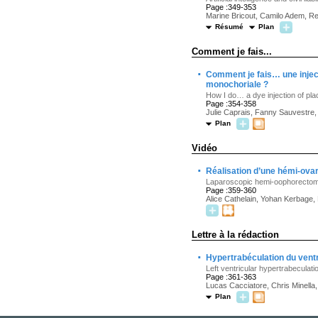
Page :349-353
Marine Bricout, Camilo Adem, R
Résumé
Plan
Comment je fais...
·
Comment je fais… une injec
monochoriale ?
How I do… a dye injection of p
Page :354-358
Julie Caprais, Fanny Sauvestre,
Plan
Vidéo
·
Réalisation d’une hémi-ova
Laparoscopic hemi-oophorectomy
Page :359-360
Alice Cathelain, Yohan Kerbage, 
Lettre à la rédaction
·
Hypertrabéculation du ventr
Left ventricular hypertrabeculat
Page :361-363
Lucas Cacciatore, Chris Minella,
Plan