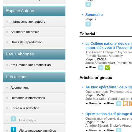
Espace Auteurs
·
Sommaire
Page :iii
Instructions aux auteurs
Soumettre un article
Éditorial
·
Droits de reproduction
Le Collège national des gyn
maternités voté à l’Assemb
The French College of Gynecolog
Les + abonnés
French National Assembly
Page :313-314
Joelle Belaisch-Allart, Patrick 
EM|Revues sur iPhone/iPad
Plan
Les actions
Articles originaux
·
Au bloc opératoire : deux g
Abonnement
Operating room: Two concrete ac
Page :315-320
Demande d'informations
Julie Marcadet, Camille Legros,
Résumé
Plan
Ecrire à la rédaction
·
Optimisation du dépistage d
Optimization of cervical cancer s
Bibliothèque
Page :321-325
Ameline Bénard, Shukofa Alipour,
Résumé
Plan
Alerte nouveaux numéros