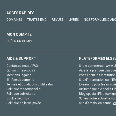
ACCÈS RAPIDES
DOMAINES
TRAITÉS EMC
REVUES
LIVRES
NOS FORMULES D'AB
MON COMPTE
CRÉER UN COMPTE
AIDE & SUPPORT
PLATEFORMES ELSE
Contactez-nous / FAQ
Site e-commerce :
www.el
Qui sommes-nous ?
Aide à la pratique clinique
Mentions légales
Portail pour les institution
© - Avertissements
Site d'information sur l'E
Termes et conditions d'utilisation
E-learning pour les infirmi
Politique rédactionnelle
Bibliothèque d'e-books Els
Politique publicitaire
Blog special IFSI :
www.gen
Cookie settings
Suivez notre actualité sur
Politique de la vie privée
Site d'emploi en santé :
e