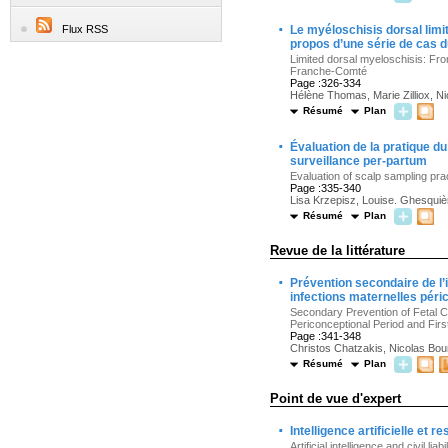
·
Flux RSS
Le myéloschisis dorsal limit
propos d’une série de cas 
Limited dorsal myeloschisis: Fro
Franche-Comté
Page :326-334
Hélène Thomas, Marie Zilliox, N
Résumé
Plan
·
Évaluation de la pratique du
surveillance per-partum
Evaluation of scalp sampling pra
Page :335-340
Lisa Krzepisz, Louise. Ghesquiè
Résumé
Plan
Revue de la littérature
·
Prévention secondaire de l’i
infections maternelles péri
Secondary Prevention of Fetal Cy
Periconceptional Period and Fir
Page :341-348
Christos Chatzakis, Nicolas Bour
Résumé
Plan
Point de vue d'expert
·
Intelligence artificielle et 
Artificial intelligence and civil l