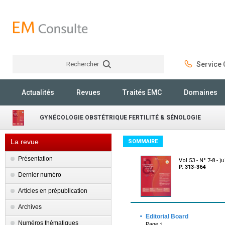
Rechercher
Service C
Rechercher
Actualités
Revues
Traités EMC
Domaines
GYNÉCOLOGIE OBSTÉTRIQUE FERTILITÉ & SÉNOLOGIE
La revue
SOMMAIRE
Présentation
Vol 53 - N° 7-8 - ju
P. 313-364
Dernier numéro
Articles en prépublication
Archives
·
Editorial Board
Numéros thématiques
Page :i