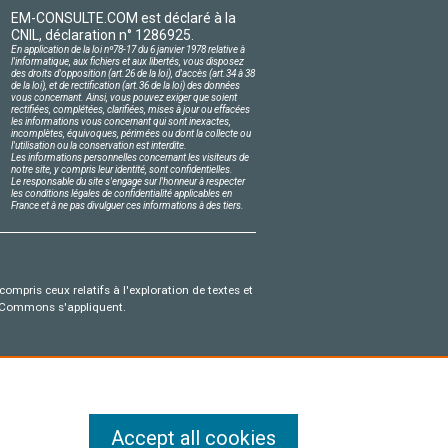
EM-CONSULTE.COM est déclaré à la
CNIL, déclaration n° 1286925.
En application de la loi nº78-17 du 6 janvier 1978 relative à
l'informatique, aux fichiers et aux libertés, vous disposez
des droits d'opposition (art.26 de la loi), d'accès (art.34 à 38
de la loi), et de rectification (art.36 de la loi) des données
vous concernant. Ainsi, vous pouvez exiger que soient
rectifiées, complétées, clarifiées, mises à jour ou effacées
les informations vous concernant qui sont inexactes,
incomplètes, équivoques, périmées ou dont la collecte ou
l'utilisation ou la conservation est interdite.
Les informations personnelles concernant les visiteurs de
notre site, y compris leur identité, sont confidentielles.
Le responsable du site s'engage sur l'honneur à respecter
les conditions légales de confidentialité applicables en
France et à ne pas divulguer ces informations à des tiers.
compris ceux relatifs à l'exploration de textes et
ve Commons s'appliquent.
Accept all cookies