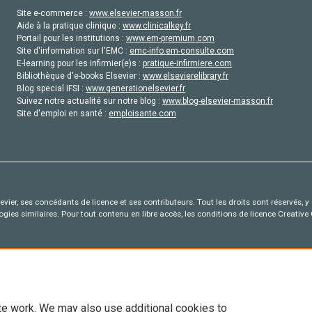
Site e-commerce :
www.elsevier-masson.fr
Aide à la pratique clinique :
www.clinicalkey.fr
Portail pour les institutions :
www.em-premium.com
Site d'information sur l'EMC :
emc-info.em-consulte.com
E-learning pour les infirmier(e)s :
pratique-infirmiere.com
Bibliothèque d'e-books Elsevier :
www.elsevierelibrary.fr
Blog special IFSI :
www.generationelsevier.fr
Suivez notre actualité sur notre blog :
www.blog-elsevier-masson.fr
Site d'emploi en santé :
emploisante.com
vier, ses concédants de licence et ses contributeurs. Tout les droits sont réservés, y 
ogies similaires. Pour tout contenu en libre accès, les conditions de licence Creati
te work. We may also use additional cookies to