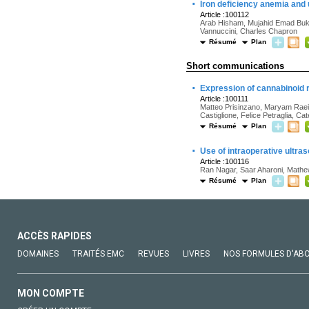
·
Iron deficiency anemia and
Article :100112
Arab Hisham, Mujahid Emad Bukha
Vannuccini, Charles Chapron
Résumé
Plan
Short communications
·
Expression of cannabinoid
Article :100111
Matteo Prisinzano, Maryam Raeisp
Castiglione, Felice Petraglia, Ca
Résumé
Plan
·
Use of intraoperative ultr
Article :100116
Ran Nagar, Saar Aharoni, Mathe
Résumé
Plan
ACCÈS RAPIDES
DOMAINES
TRAITÉS EMC
REVUES
LIVRES
NOS FORMULES D'AB
MON COMPTE