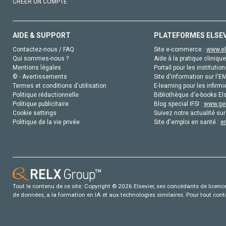
CRÉER UN COMPTE
AIDE & SUPPORT
PLATEFORMES ELSE
Contactez-nous / FAQ
Site e-commerce :
www.el
Qui sommes-nous ?
Aide à la pratique clinique
Mentions légales
Portail pour les institution
© - Avertissements
Site d'information sur l'E
Termes et conditions d'utilisation
E-learning pour les infirmi
Politique rédactionnelle
Bibliothèque d'e-books Els
Politique publicitaire
Blog special IFSI :
www.gen
Cookie settings
Suivez notre actualité sur
Politique de la vie privée
Site d'emploi en santé :
e
Tout le contenu de ce site: Copyright © 2026 Elsevier, ses concédants de licence e
de données, a la formation en IA et aux technologies similaires. Pour tout con