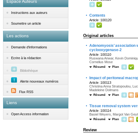
Espace Auteurs
Instructions aux auteurs
·
Contents
Article :100120
Soumettre un article
Les actions
Original articles
·
Adenomyosis’ association wi
Demande d'informations
cyclooxygenase-2
Article :100110
Ecrire à la rédaction
Ruswana Anwar, Kevin Dominique 
Cornelius Mose
Résumé
Plan
Bibliothèque
·
Impact of peritoneal macro
Alerte nouveaux numéros
Article :100113
Christina Anna Stratopoulou, Lu
Madeleine Dolmans
Flux RSS
Résumé
Plan
Liens
·
Tissue removal system vers
Article :100114
Open Access information
Basiel Weyers, Margot Van Geyte
Résumé
Plan
Review