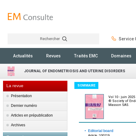
Rechercher
Service C
Rechercher
Actualités
Revues
Traités EMC
Domaines
JOURNAL OF ENDOMETRIOSIS AND UTERINE DISORDERS
La revue
SOMMAIRE
Présentation
Vol 10 - juin 2025
© Society of End
Masson SAS.
Dernier numéro
Articles en prépublication
Archives
·
Editorial board
Article :100119