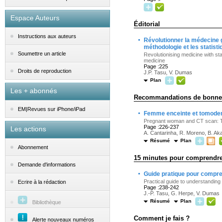
Espace Auteurs
Éditorial
Instructions aux auteurs
·
Révolutionner la médecine 
méthodologie et les statis
Soumettre un article
Revolutionising medicine with st
medicine
Page :225
Droits de reproduction
J.P. Tasu, V. Dumas
Plan
Les + abonnés
Recommandations de bonne 
EM|Revues sur iPhone/iPad
·
Femme enceinte et tomodensi
Pregnant woman and CT scan: Th
Page :226-237
Les actions
A. Cantarinha, R. Moreno, B. Ak
Résumé
Plan
Abonnement
15 minutes pour comprendr
Demande d'informations
·
Guide pratique pour compren
Practical guide to understanding 
Ecrire à la rédaction
Page :238-242
J.-P. Tasu, G. Herpe, V. Dumas
Résumé
Plan
Bibliothèque
Comment je fais ?
Alerte nouveaux numéros