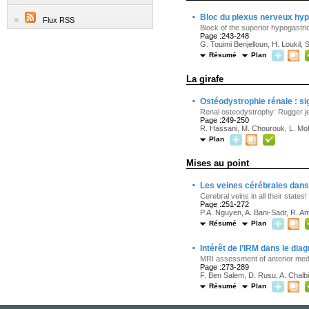
·
Bloc du plexus nerveux hyp
Flux RSS
Block of the superior hypogastri
Page :243-248
G. Touimi Benjelloun, H. Loukil,
Résumé
Plan
La girafe
·
Ostéodystrophie rénale : si
Renal osteodystrophy: Rugger je
Page :249-250
R. Hassani, M. Chourouk, L. Mo
Plan
Mises au point
·
Les veines cérébrales dans 
Cerebral veins in all their states!
Page :251-272
P.A. Nguyen, A. Bani-Sadr, R. A
Résumé
Plan
·
Intérêt de l’IRM dans le di
MRI assessment of anterior med
Page :273-289
F. Ben Salem, D. Rusu, A. Chalbi
Résumé
Plan