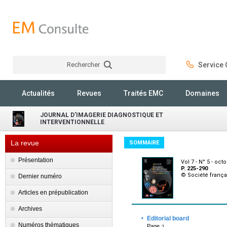
Rechercher
Service C
Rechercher
Actualités
Revues
Traités EMC
Domaines
JOURNAL D'IMAGERIE DIAGNOSTIQUE ET
INTERVENTIONNELLE
La revue
SOMMAIRE
Présentation
Vol 7 - N° 5 - oct
P. 225-290
© Société frança
Dernier numéro
Articles en prépublication
Archives
·
Editorial board
Numéros thématiques
Page :i