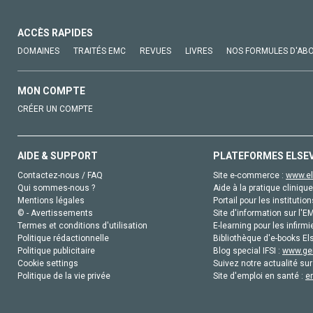
ACCÈS RAPIDES
DOMAINES
TRAITÉS EMC
REVUES
LIVRES
NOS FORMULES D'AB
MON COMPTE
CRÉER UN COMPTE
AIDE & SUPPORT
PLATEFORMES ELSE
Contactez-nous / FAQ
Site e-commerce :
www.el
Qui sommes-nous ?
Aide à la pratique clinique
Mentions légales
Portail pour les institution
© - Avertissements
Site d'information sur l'E
Termes et conditions d'utilisation
E-learning pour les infirmi
Politique rédactionnelle
Bibliothèque d'e-books Els
Politique publicitaire
Blog special IFSI :
www.gen
Cookie settings
Suivez notre actualité sur
Politique de la vie privée
Site d'emploi en santé :
e