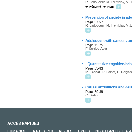
R. Ladouceur, M. Tremblay, M.-
Résumé
Plan
·
Prevention of anxiety in ado
Page :67-67
R. Ladouceur, M. Tremblay, M.J
·
Adolescent with cancer : an
Page :75-75
F. Sordes-Ader
·
: Quantitative cognitive-beh
Page :83-83
M. Fossati, D. Painot, H. Delgad
·
Causal attributions and deli
Page :89-89
C. Blatier
ACCÈS RAPIDES
DOMAINES
TRAITÉS EMC
REVUES
LIVRES
NOS FORMULES D'AB