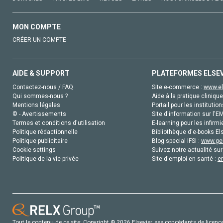
MON COMPTE
CRÉER UN COMPTE
AIDE & SUPPORT
PLATEFORMES ELSE
Contactez-nous / FAQ
Site e-commerce :
www.el
Qui sommes-nous ?
Aide à la pratique clinique
Mentions légales
Portail pour les institution
© - Avertissements
Site d'information sur l'E
Termes et conditions d'utilisation
E-learning pour les infirmi
Politique rédactionnelle
Bibliothèque d'e-books Els
Politique publicitaire
Blog special IFSI :
www.gen
Cookie settings
Suivez notre actualité sur
Politique de la vie privée
Site d'emploi en santé :
e
Tout le contenu de ce site: Copyright © 2026 Elsevier, ses concédants de licence e