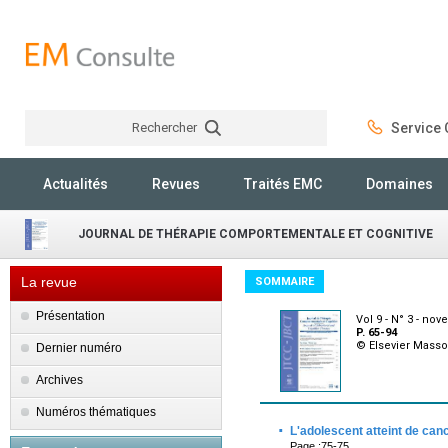
Rechercher
Service C
Rechercher
Actualités
Revues
Traités EMC
Domaines
JOURNAL DE THÉRAPIE COMPORTEMENTALE ET COGNITIVE
La revue
SOMMAIRE
Présentation
Vol 9 - N° 3 - no
P. 65-94
© Elsevier Mass
Dernier numéro
Archives
Numéros thématiques
·
L'adolescent atteint de canc
Page :75-75