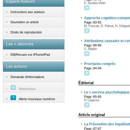
Espace Auteurs
F. Sordes-Ader
Instructions aux auteurs
·
Approche cognitivo-comport
Soumettre un article
Page :83-83
M. Fossati, D. Painot, H. Delgad
Droits de reproduction
·
Attributions causales et c
Les + abonnés
Page :89-89
C. Blatier
EM|Revues sur iPhone/iPad
·
Prochains congrès
Les actions
Page :94-94
Demande d'informations
Éditorial
Bibliothèque
·
Le « service psychologique
Page :65-65
Alerte nouveaux numéros
P. Légeron
Article original
·
La Prévention des Inquiétu
Page :67-67