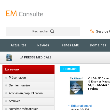
Rechercher
Service C
Rechercher
Actualités
Revues
Traités EMC
Domaines
LA PRESSE MÉDICALE
La revue
SOMMAIRE
Présentation
Vol 54 - N° 3 - s
© Elsevier Mass
54/3 - Modern
Dernier numéro
review
Articles en prépublication
Archives
·
Editorial board
Numéros thématiques
Article :104306