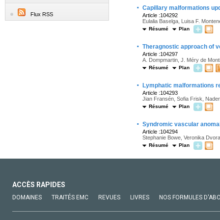
·
Capillary malformations up
Flux RSS
Article :104292
Eulalia Baselga, Luisa F. Monten
Résumé
Plan
·
Theragnostic approach of v
Article :104297
A. Dompmartin, J. Méry de Monti
Résumé
Plan
·
Lymphatic malformations rev
Article :104293
Jian Fransén, Sofia Frisk, Nade
Résumé
Plan
·
Syndromic vascular anomal
Article :104294
Stephanie Bowe, Veronika Dvor
Résumé
Plan
ACCÈS RAPIDES
DOMAINES
TRAITÉS EMC
REVUES
LIVRES
NOS FORMULES D'AB