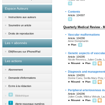
Espace Auteurs
·
Contents
Article :104307
Instructions aux auteurs
Soumettre un article
Quarterly Medical Review - 
·
Droits de reproduction
Vascular malformations
Article :104290
Anne Dompmartin
Les + abonnés
Plan
EM|Revues sur iPhone/iPad
·
Genetic aspects of vascula
Article :104295
Nicole Revencu, Julien Coulie, 
Les actions
Résumé
Plan
Abonnement
·
Diagnosis and management 
Article :104291
Demande d'informations
Dorine Canu, Sorilla Mary-Prey,
Résumé
Plan
Ecrire à la rédaction
·
Peripheral arteriovenous m
Article :104296
Bibliothèque
Julien Coulie, Miikka Vikkula, L
Résumé
Plan
Alerte nouveaux numéros