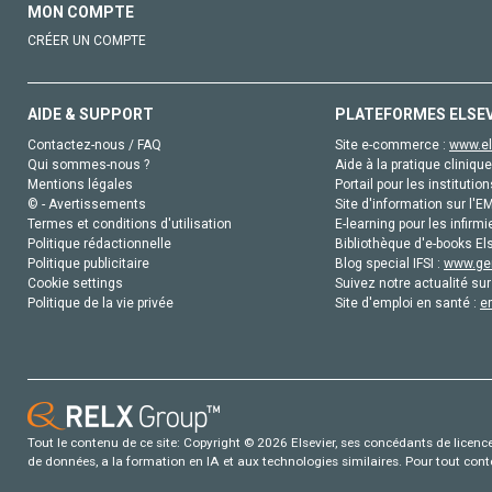
MON COMPTE
CRÉER UN COMPTE
AIDE & SUPPORT
PLATEFORMES ELSE
Contactez-nous / FAQ
Site e-commerce :
www.el
Qui sommes-nous ?
Aide à la pratique clinique
Mentions légales
Portail pour les institution
© - Avertissements
Site d'information sur l'E
Termes et conditions d'utilisation
E-learning pour les infirmi
Politique rédactionnelle
Bibliothèque d'e-books Els
Politique publicitaire
Blog special IFSI :
www.gen
Cookie settings
Suivez notre actualité sur
Politique de la vie privée
Site d'emploi en santé :
e
Tout le contenu de ce site: Copyright © 2026 Elsevier, ses concédants de licence e
de données, a la formation en IA et aux technologies similaires. Pour tout con