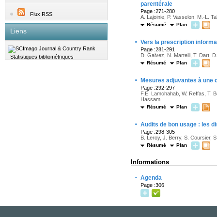
parentérale
Page :271-280
Flux RSS
A. Lajoinie, P. Vasselon, M.-L. Tal
Résumé
Plan
Liens
·
Vers la prescription informa
Page :281-291
D. Galvez, N. Martelli, T. Dart, 
Statistiques bibliométriques
Résumé
Plan
·
Mesures adjuvantes à une co
Page :292-297
F.E. Lamchahab, W. Reffas, T. Bou
Hassam
Résumé
Plan
·
Audits de bon usage : les d
Page :298-305
B. Leroy, J. Berry, S. Coursier,
Résumé
Plan
Informations
·
Agenda
Page :306