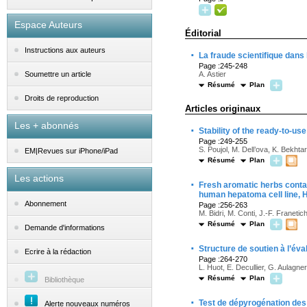
Espace Auteurs
Éditorial
Instructions aux auteurs
·
La fraude scientifique dans
Page :245-248
A. Astier
Soumettre un article
Résumé
Plan
Droits de reproduction
Articles originaux
Les + abonnés
·
Stability of the ready-to-use
Page :249-255
S. Poujol, M. Dell’ova, K. Bekhtar
EM|Revues sur iPhone/iPad
Résumé
Plan
Les actions
·
Fresh aromatic herbs contai
human hepatoma cell line,
Abonnement
Page :256-263
M. Bidri, M. Conti, J.-F. Franetic
Résumé
Plan
Demande d'informations
·
Structure de soutien à l’év
Ecrire à la rédaction
Page :264-270
L. Huot, E. Decullier, G. Aulagne
Résumé
Plan
Bibliothèque
·
Test de dépyrogénation des 
Alerte nouveaux numéros