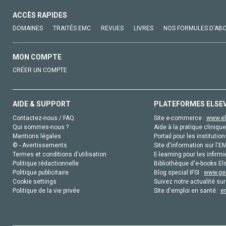
ACCÈS RAPIDES
DOMAINES
TRAITÉS EMC
REVUES
LIVRES
NOS FORMULES D'AB
MON COMPTE
CRÉER UN COMPTE
AIDE & SUPPORT
PLATEFORMES ELSE
Contactez-nous / FAQ
Site e-commerce :
www.el
Qui sommes-nous ?
Aide à la pratique clinique
Mentions légales
Portail pour les institution
© - Avertissements
Site d'information sur l'E
Termes et conditions d'utilisation
E-learning pour les infirmi
Politique rédactionnelle
Bibliothèque d'e-books Els
Politique publicitaire
Blog special IFSI :
www.gen
Cookie settings
Suivez notre actualité sur
Politique de la vie privée
Site d'emploi en santé :
e