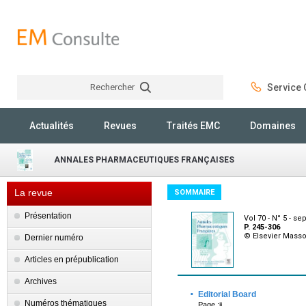
Rechercher
Service C
Rechercher
Actualités
Revues
Traités EMC
Domaines
ANNALES PHARMACEUTIQUES FRANÇAISES
La revue
SOMMAIRE
Présentation
Vol 70 - N° 5 - s
P. 245-306
© Elsevier Mass
Dernier numéro
Articles en prépublication
Archives
·
Editorial Board
Numéros thématiques
Page :ii