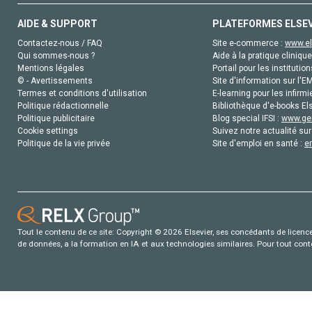
AIDE & SUPPORT
PLATEFORMES ELSE
Contactez-nous / FAQ
Site e-commerce :
www.el
Qui sommes-nous ?
Aide à la pratique clinique
Mentions légales
Portail pour les institution
© - Avertissements
Site d'information sur l'E
Termes et conditions d'utilisation
E-learning pour les infirmi
Politique rédactionnelle
Bibliothèque d'e-books Els
Politique publicitaire
Blog special IFSI :
www.gen
Cookie settings
Suivez notre actualité sur
Politique de la vie privée
Site d'emploi en santé :
e
Tout le contenu de ce site: Copyright © 2026 Elsevier, ses concédants de licence e
de données, a la formation en IA et aux technologies similaires. Pour tout con