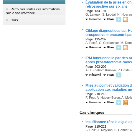
·
Évaluation de la prise en ch
rétrospective sur six ans
Retrouvez toutes ces informations
Page :184-194
sur le site urofrance
G. Latteux, S. Lebdai, N. Hoarau
Résumé
Plan
Ours
·
Ciblage diagnostique par H
prospective monocentrique
Page :195-202
A. Ferré, C. Cordonnier, M. Demai
Résumé
Plan
·
IRM fonctionnelle par des ra
après prostatectomie radica
Page :203-209
A.D. Foahom Kamwa, P. Costa, L.
Résumé
Plan
·
Mise au point et validation 
application aux maladies m
Page :210-218
F. Petit, A. Hubert-Buron, A. Mol
Résumé
Plan
Cas cliniques
·
Insuffisance rénale aiguë 
Page :219-221
S. Holz, J. Moyson, B. Henriet,