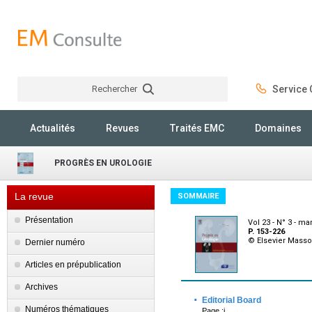
Rechercher
Service C
Rechercher
Actualités
Revues
Traités EMC
Domaines
PROGRÈS EN UROLOGIE
La revue
SOMMAIRE
Présentation
Vol 23 - N° 3 - ma
P. 153-226
© Elsevier Mass
Dernier numéro
Articles en prépublication
Archives
·
Editorial Board
Numéros thématiques
Page :i