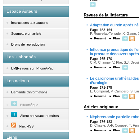
Espace Auteurs
Revues de la littérature
Instructions aux auteurs
·
Adaptation du rein après né
Page :153-164
P. Rouvellat-Terrade, X. Game,
Soumettre un article
Résumé
Plan
Droits de reproduction
·
Influence pronostique de l’
la prostate découvert après
Les + abonnés
Page :165-170
C.M. Champy, V. Phé, S.J. Droui
Résumé
Plan
EM|Revues sur iPhone/iPad
·
Le carcinome urothélial des
Les actions
d’urologie
Page :171-175
E. Compérat, P. Camparo, S. Larr
Demande d'informations
Résumé
Plan
Bibliothèque
Articles originaux
·
Alerte nouveaux numéros
Néphrectomie partielle robo
Page :176-183
D. Chaste, J.-P. Couapel, T. Fa
Flux RSS
Résumé
Plan
Liens