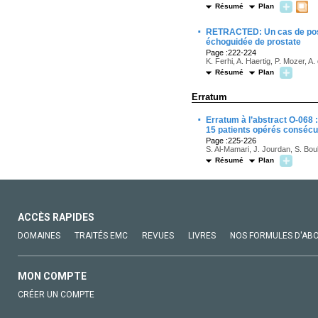
Résumé
Plan
·
RETRACTED: Un cas de possi
échoguidée de prostate
Page :222-224
K. Ferhi, A. Haertig, P. Mozer, A.
Résumé
Plan
Erratum
·
Erratum à l’abstract O-068 :
15 patients opérés consécut
Page :225-226
S. Al-Mamari, J. Jourdan, S. Bouk
Résumé
Plan
ACCÈS RAPIDES
DOMAINES
TRAITÉS EMC
REVUES
LIVRES
NOS FORMULES D'AB
MON COMPTE
CRÉER UN COMPTE