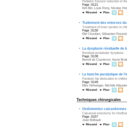
Pediatric fracture reduction in 
Page :S121
Kim Bin, Louis Rony, Nicolas He
Résumé
Plan
·
Traitement des entorses du 
Treatment of knee sprains in chi
Page :S130
Elie Choufani, Sébastien Pesent
Résumé
Plan
·
La dysplasie résiduelle de 
Residual acetabular dysplasia
Page :S138
Benoît de Courtivron, Kevin Brule
Résumé
Plan
·
La hanche paralytique de l’
Paralytic hip dislocation in childr
Page :S149
Elke Viehweger, Michèle Kläusle
Résumé
Plan
Techniques chirurgicales
·
Ostéotomies calcanéennes de
Calcaneal osteotomy for hindfoot
Page :S157
Jean Brilhault
Résumé
Plan