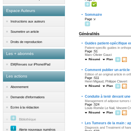
Espace Auteurs
·
Sommaire
Page :v
Instructions aux auteurs
Soumettre un article
Généralités
·
Droits de reproduction
Guides patient-spécifique e
Patient-specific guides in orthop
Page :S1
Les + abonnés
Marc-Olivier Gauci
Résumé
Plan
EM|Revues sur iPhone/iPad
·
Comment publier un article 
Edition of an original article in 
Les actions
Page :S11
Henri Migaud, Philippe Clavert
Résumé
Plan
Abonnement
·
Conduite à tenir devant u
Demande d'informations
Management of adipose tumors i
Page :S24
Ecrire à la rédaction
Louis-Romée Le Nail, Vincent Cr
Résumé
Plan
Bibliothèque
·
Les Tumeurs de la main : a
Diagnosis and Treatment of han
Alerte nouveaux numéros