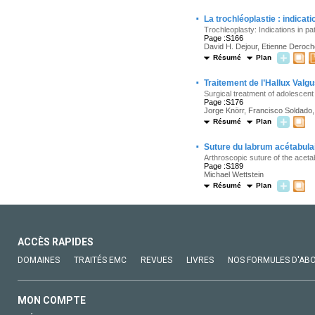
·
La trochléoplastie : indicat
Trochleoplasty: Indications in pa
Page :S166
David H. Dejour, Etienne Deroch
Résumé
Plan
·
Traitement de l’Hallux Valgu
Surgical treatment of adolescent 
Page :S176
Jorge Knörr, Francisco Soldado
Résumé
Plan
·
Suture du labrum acétabula
Arthroscopic suture of the aceta
Page :S189
Michael Wettstein
Résumé
Plan
ACCÈS RAPIDES
DOMAINES
TRAITÉS EMC
REVUES
LIVRES
NOS FORMULES D'AB
MON COMPTE