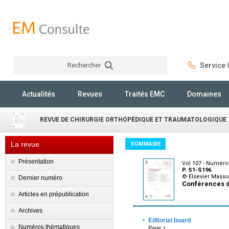
Rechercher
Service C
Rechercher
Actualités
Revues
Traités EMC
Domaines
REVUE DE CHIRURGIE ORTHOPÉDIQUE ET TRAUMATOLOGIQUE
La revue
SOMMAIRE
Présentation
Vol 107 - Numéro
P. S1-S196
© Elsevier Mass
Dernier numéro
Conférences d
Articles en prépublication
Archives
·
Editorial board
Numéros thématiques
Page :i