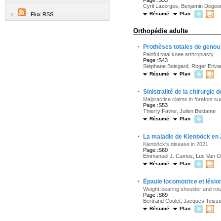
Page :S33
Cyril Lazerges, Benjamin Degeo
Résumé
Plan
Flux RSS
Orthopédie adulte
·
Prothèses totales de genou
Painful total knee arthroplasty
Page :S43
Stéphane Boisgard, Roger Eriva
Résumé
Plan
·
Sinistralité de la chirurgie d
Malpractice claims in forefoot s
Page :S53
Thierry Favier, Julien Beldame
Résumé
Plan
·
La maladie de Kienböck en
Kienböck's disease in 2021
Page :S60
Emmanuel J. Camus, Luc Van O
Résumé
Plan
·
Épaule locomotrice et lésion
Weight-bearing shoulder and rota
Page :S69
Bertrand Coulet, Jacques Teissie
Résumé
Plan