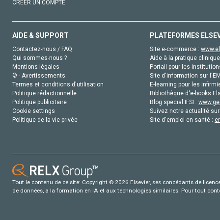
CRÉER UN COMPTE
AIDE & SUPPORT
PLATEFORMES ELSE
Contactez-nous / FAQ
Site e-commerce :
www.el
Qui sommes-nous ?
Aide à la pratique clinique
Mentions légales
Portail pour les institution
© - Avertissements
Site d'information sur l'E
Termes et conditions d'utilisation
E-learning pour les infirmi
Politique rédactionnelle
Bibliothèque d'e-books Els
Politique publicitaire
Blog special IFSI :
www.gen
Cookie settings
Suivez notre actualité sur
Politique de la vie privée
Site d'emploi en santé :
e
Tout le contenu de ce site: Copyright © 2026 Elsevier, ses concédants de licence e
de données, a la formation en IA et aux technologies similaires. Pour tout con