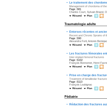
·
Le traitement des chordome
Management of chordoma of the
Page :S81
Charles Court, Sylvain Briand, O
Résumé
Plan
Traumatologie adulte
·
Entorses récentes et ancie
Recent and Chronic Sprains of t
Page :S90
Alexandra Forli, Antonin Bentejac
Résumé
Plan
·
Les fractures fémorales en
Inter-implant femoral fractures
Page :S102
François Bonnomet, Henri Favrea
Résumé
Plan
·
Prise en charge des fractur
Treatment of bimalleolar fracture
Page :S113
François Loubignac
Résumé
Plan
Pédiatrie
·
Réduction des fractures a