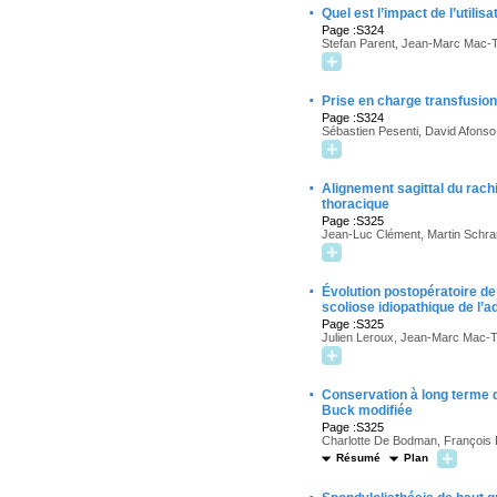
·
Quel est l’impact de l’utili
Page :S324
Stefan Parent, Jean-Marc Mac-Th
·
Prise en charge transfusionn
Page :S324
Sébastien Pesenti, David Afonso,
·
Alignement sagittal du rachi
thoracique
Page :S325
Jean-Luc Clément, Martin Schra
·
Évolution postopératoire de
scoliose idiopathique de l’
Page :S325
Julien Leroux, Jean-Marc Mac-Th
·
Conservation à long terme d
Buck modifiée
Page :S325
Charlotte De Bodman, François B
Résumé
Plan