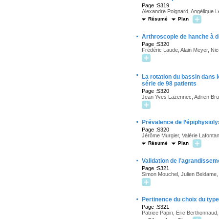
Page :S319
Alexandre Poignard, Angélique Le
Résumé
Plan
·
Arthroscopie de hanche à dé
Page :S320
Frédéric Laude, Alain Meyer, Ni
·
La rotation du bassin dans 
série de 98 patients
Page :S320
Jean Yves Lazennec, Adrien Bru
·
Prévalence de l’épiphysioly
Page :S320
Jérôme Murgier, Valérie Lafontan
Résumé
Plan
·
Validation de l’agrandisseme
Page :S321
Simon Mouchel, Julien Beldame,
·
Pertinence du choix du typ
Page :S321
Patrice Papin, Eric Berthonnaud