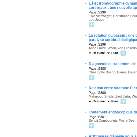
·
L’électromyographie dynami
cérébraux : une nouvelle ap
Page :S299
Elke Viehweger, Christophe Boula
Luc Jouve
·
La rotation du bassin : une
paralysé cérébral diplégiqu
Page :S299
Anne Laure Simon, Ana Presedo,
Résumé
Plan
·
Diagnostic et traitement de
Page :S300
Christophe Bosch, Djamel Louah
·
Relation entre vitamine D e
Page :S300
Mahmoud Smida, Zied Jlalia, Wa
Résumé
Plan
·
Traitement endoscopique de
Page :S301
Benoit Combourieu, Pierre Desmoi
·
Arthrodèse d’épaule sous ar