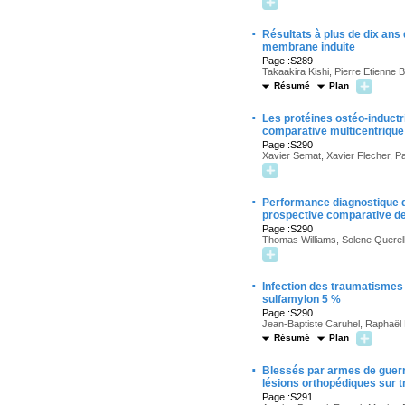
·
Résultats à plus de dix ans
membrane induite
Page :S289
Takaakira Kishi, Pierre Etienne 
Résumé
Plan
·
Les protéines ostéo-inductr
comparative multicentrique
Page :S290
Xavier Semat, Xavier Flecher, P
·
Performance diagnostique d
prospective comparative de
Page :S290
Thomas Williams, Solene Querel
·
Infection des traumatismes 
sulfamylon 5 %
Page :S290
Jean-Baptiste Caruhel, Raphaël
Résumé
Plan
·
Blessés par armes de guerre
lésions orthopédiques sur t
Page :S291