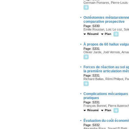
Germain Pomares, Pierre-Louis 
·
Ostéotomies métatarsiennes 
comparative prospective
Page :S330
Emilie Roustan, Loic Le coz, S
Résumé
Plan
·
À propos de 60 hallux valgu
Page :S331
Olivier Jarde, Joël Vernois, Arna
·
Forces de réaction au sol a
la première articulation mé
Page :S331
Richard Ballas, Rémi Philipot, P
·
Complications mécaniques d
pratiques
Page :S331
François Bonnel, Pierre Auteroc
Résumé
Plan
·
Évaluation du coût économiq
Page :S332
Alexandre Roux, Souad El Batti,