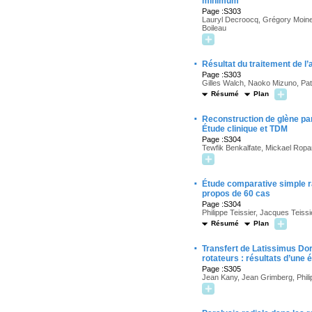
minimum
Page :S303
Lauryl Decroocq, Grégory Moinea
Boileau
·
Résultat du traitement de l
Page :S303
Gilles Walch, Naoko Mizuno, Pat
Résumé
Plan
·
Reconstruction de glène par
Étude clinique et TDM
Page :S304
Tewfik Benkalfate, Mickael Ropa
·
Étude comparative simple ra
propos de 60 cas
Page :S304
Philippe Teissier, Jacques Teiss
Résumé
Plan
·
Transfert de Latissimus Dor
rotateurs : résultats d’une
Page :S305
Jean Kany, Jean Grimberg, Philip