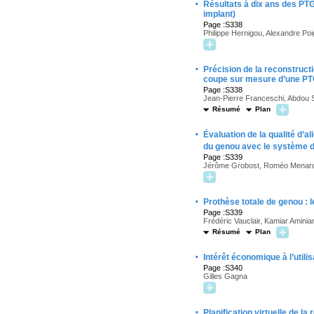
·
Résultats à dix ans des PT
implant)
Page :S338
Philippe Hernigou, Alexandre Poi
·
Précision de la reconstruct
coupe sur mesure d’une P
Page :S338
Jean-Pierre Franceschi, Abdou S
Résumé
Plan
·
Évaluation de la qualité d’a
du genou avec le système d
Page :S339
Jérôme Grobost, Roméo Menar
·
Prothèse totale de genou : 
Page :S339
Frédéric Vauclair, Kamiar Aminian,
Résumé
Plan
·
Intérêt économique à l’utili
Page :S340
Gilles Gagna
·
Planification virtuelle de l