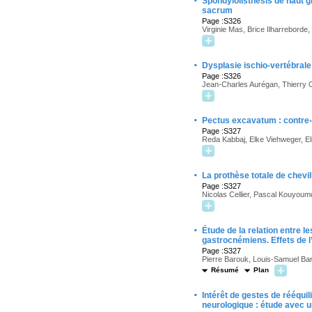
·
Spondylolisthésis de haut g
sacrum
Page :S326
Virginie Mas, Brice Ilharrebor
·
Dysplasie ischio-vertébrale 
Page :S326
Jean-Charles Aurégan, Thierry Od
·
Pectus excavatum : contre-i
Page :S327
Reda Kabbaj, Elke Viehweger, E
·
La prothèse totale de chevil
Page :S327
Nicolas Cellier, Pascal Kouyoum
·
Étude de la relation entre le
gastrocnémiens. Effets de 
Page :S327
Pierre Barouk, Louis-Samuel Ba
Résumé
Plan
·
Intérêt de gestes de rééqui
neurologique : étude avec u