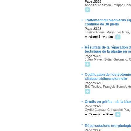
Page :S328
Anne Laure Simon, Philippe Den
·
Traitement du pied varus éq
continue de 30 pieds
Page :S328
Lamine Abane, Marie-Eve Isner, 
Résumé
Plan
·
Résultats de la réparation 
technique de la plastie en 
Page :S329
Julien Mayer, Didier Guignand, Ol
·
Codification de l’ostéotomi
clinique tridimensionnelle
Page :S329
Eric Toullec, François Bonnel, H
·
Orteils en griffes : de la bi
Page :S329
Cyrille Cazeau, Christophe Piat, 
Résumé
Plan
·
Répercussions morphologi
Page :S330