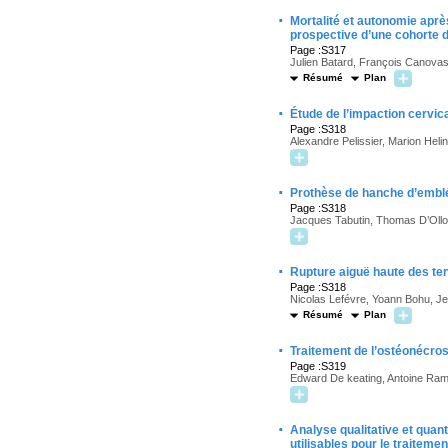
·
Mortalité et autonomie aprè
prospective d’une cohorte d
Page :S317
Julien Batard, François Canova
Résumé
Plan
·
Étude de l’impaction cervic
Page :S318
Alexandre Pelissier, Marion Helin
·
Prothèse de hanche d’emblé
Page :S318
Jacques Tabutin, Thomas D’Ollo
·
Rupture aiguë haute des ten
Page :S318
Nicolas Lefévre, Yoann Bohu, J
Résumé
Plan
·
Traitement de l’ostéonécros
Page :S319
Edward De keating, Antoine Ra
·
Analyse qualitative et quan
utilisables pour le traitem