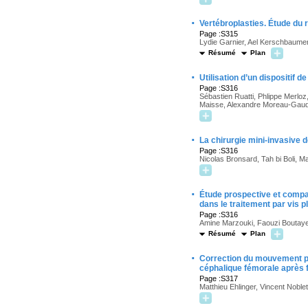
·
Vertébroplasties. Étude du 
Page :S315
Lydie Garnier, Ael Kerschbaumer
Résumé
Plan
·
Utilisation d’un dispositif 
Page :S316
Sébastien Ruatti, Phlippe Merloz
Maisse, Alexandre Moreau-Gaudr
·
La chirurgie mini-invasive 
Page :S316
Nicolas Bronsard, Tah bi Boli, M
·
Étude prospective et compar
dans le traitement par vis 
Page :S316
Amine Marzouki, Faouzi Boutay
Résumé
Plan
·
Correction du mouvement phy
céphalique fémorale après f
Page :S317
Matthieu Ehlinger, Vincent Nobl