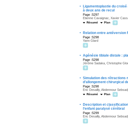
·
Ligamentoplastie du croisé a
à deux ans de recul
Page :S297
Etienne Cavaignac, Xavier Cass
Résumé
Plan
·
Relation entre antéversion f
Page :S298
Yann Glard
·
Agénésie tibiale distale : p
Page :S298
Jérôme Sadaka, Christophe Glori
·
Simulation des rétractions m
d’allongement chirurgical 
Page :S298
Eric Desailly, Abdennour Sebsadj
Résumé
Plan
·
Description et classificatio
l’enfant paralysé cérébral
Page :S299
Eric Desailly, Abdennour Sebsadj