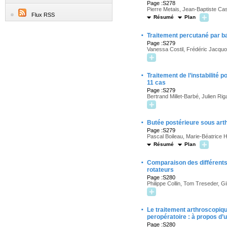
Page :S278
Pierre Metais, Jean-Baptiste Cas
Flux RSS
Résumé
Plan
·
Traitement percutané par ba
Page :S279
Vanessa Costil, Frédéric Jacquo
·
Traitement de l’instabilité 
11 cas
Page :S279
Bertrand Millet-Barbé, Julien Ri
·
Butée postérieure sous arth
Page :S279
Pascal Boileau, Marie-Béatrice 
Résumé
Plan
·
Comparaison des différents 
rotateurs
Page :S280
Philippe Collin, Tom Treseder, G
·
Le traitement arthroscopiqu
peropératoire : à propos d’
Page :S280