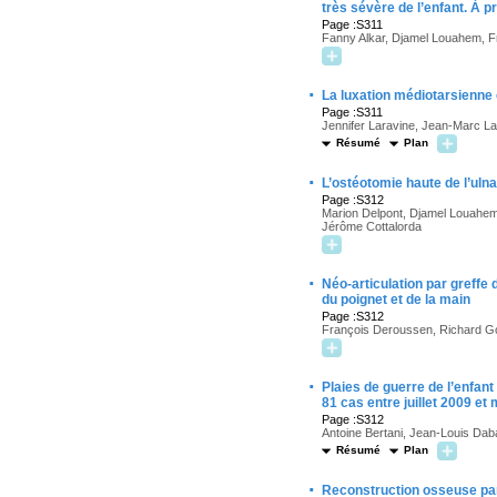
très sévère de l’enfant. À 
Page :S311
Fanny Alkar, Djamel Louahem, F
·
La luxation médiotarsienne 
Page :S311
Jennifer Laravine, Jean-Marc La
Résumé
Plan
·
L’ostéotomie haute de l’uln
Page :S312
Marion Delpont, Djamel Louahem
Jérôme Cottalorda
·
Néo-articulation par greffe
du poignet et de la main
Page :S312
François Deroussen, Richard Gou
·
Plaies de guerre de l’enfan
81 cas entre juillet 2009 et
Page :S312
Antoine Bertani, Jean-Louis Dab
Résumé
Plan
·
Reconstruction osseuse par