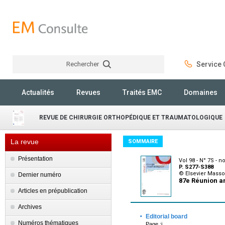
Rechercher
Service C
Rechercher
Actualités
Revues
Traités EMC
Domaines
REVUE DE CHIRURGIE ORTHOPÉDIQUE ET TRAUMATOLOGIQUE
La revue
SOMMAIRE
Présentation
Vol 98 - N° 7S - 
P. S277-S388
© Elsevier Mass
Dernier numéro
87e Réunion a
Articles en prépublication
Archives
·
Editorial board
Numéros thématiques
Page :i