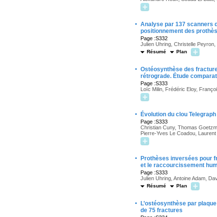
·
Analyse par 137 scanners de
positionnement des prothèse
Page :S332
Julien Uhring, Christelle Peyron
Résumé
Plan
·
Ostéosynthèse des fracture
rétrograde. Étude comparat
Page :S333
Loïc Milin, Frédéric Eloy, Franç
·
Évolution du clou Telegraph
Page :S333
Christian Cuny, Thomas Goetzman
Pierre-Yves Le Coadou, Laurent 
·
Prothèses inversées pour fr
et le raccourcissement hum
Page :S333
Julien Uhring, Antoine Adam, Da
Résumé
Plan
·
L’ostéosynthèse par plaque 
de 75 fractures