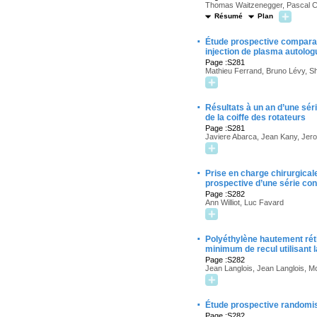
Thomas Waitzenegger, Pascal Co
Résumé
Plan
·
Étude prospective comparati
injection de plasma autolog
Page :S281
Mathieu Ferrand, Bruno Lévy, S
·
Résultats à un an d’une sér
de la coiffe des rotateurs
Page :S281
Javiere Abarca, Jean Kany, Jerom
·
Prise en charge chirurgical
prospective d’une série con
Page :S282
Ann Williot, Luc Favard
·
Polyéthylène hautement rét
minimum de recul utilisant 
Page :S282
Jean Langlois, Jean Langlois, 
·
Étude prospective randomis
Page :S282