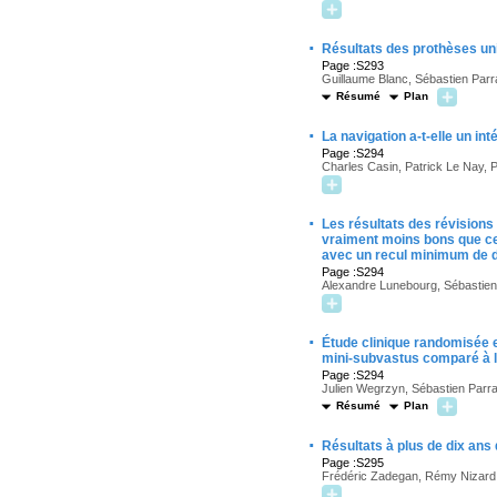
·
Résultats des prothèses u
Page :S293
Guillaume Blanc, Sébastien Par
Résumé
Plan
·
La navigation a-t-elle un i
Page :S294
Charles Casin, Patrick Le Nay, P
·
Les résultats des révisions
vraiment moins bons que ce
avec un recul minimum de 
Page :S294
Alexandre Lunebourg, Sébastien
·
Étude clinique randomisée e
mini-subvastus comparé à l
Page :S294
Julien Wegrzyn, Sébastien Parra
Résumé
Plan
·
Résultats à plus de dix ans
Page :S295
Frédéric Zadegan, Rémy Nizard,