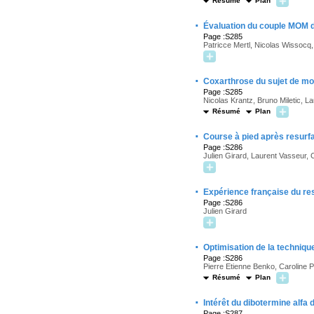
Résumé
Plan
·
Évaluation du couple MOM 
Page :S285
Patricce Mertl, Nicolas Wissocq
·
Coxarthrose du sujet de moi
Page :S285
Nicolas Krantz, Bruno Miletic, L
Résumé
Plan
·
Course à pied après resurf
Page :S286
Julien Girard, Laurent Vasseur, 
·
Expérience française du re
Page :S286
Julien Girard
·
Optimisation de la techniq
Page :S286
Pierre Etienne Benko, Caroline P
Résumé
Plan
·
Intérêt du dibotermine alfa
Page :S287