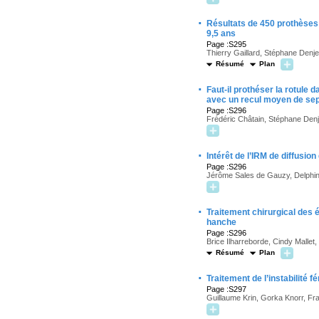
·
Résultats de 450 prothèses t
9,5 ans
Page :S295
Thierry Gaillard, Stéphane Denj
Résumé
Plan
·
Faut-il prothéser la rotule
avec un recul moyen de sep
Page :S296
Frédéric Châtain, Stéphane Denj
·
Intérêt de l’IRM de diffusi
Page :S296
Jérôme Sales de Gauzy, Delphine
·
Traitement chirurgical des 
hanche
Page :S296
Brice Ilharreborde, Cindy Mall
Résumé
Plan
·
Traitement de l’instabilité 
Page :S297
Guillaume Krin, Gorka Knorr, F