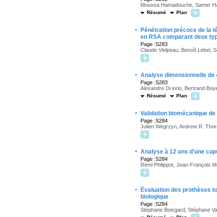
Moussa Hamadouche, Samer Hage
Résumé
Plan
·
Pénétration précoce de la 
en RSA comparant deux typ
Page :S283
Claude Vielpeau, Benoît Lebel, 
·
Analyse dimensionnelle de 4
Page :S283
Alexandre Di iorio, Bertrand Boy
Résumé
Plan
·
Validation biomécanique de 
Page :S284
Julien Wegrzyn, Andrew R. Thor
·
Analyse à 12 ans d’une cup
Page :S284
Rémi Philippot, Jean-François M
·
Évaluation des prothèses tot
biologique
Page :S284
Stéphane Boisgard, Stéphane Va