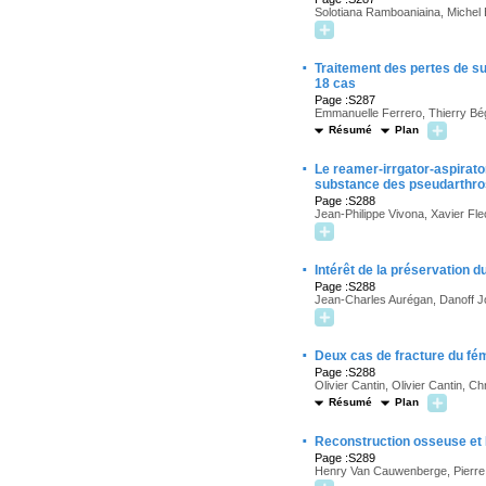
Solotiana Ramboaniaina, Michel
·
Traitement des pertes de s
18 cas
Page :S287
Emmanuelle Ferrero, Thierry Bé
Résumé
Plan
·
Le reamer-irrgator-aspirato
substance des pseudarthros
Page :S288
Jean-Philippe Vivona, Xavier Fl
·
Intérêt de la préservation 
Page :S288
Jean-Charles Aurégan, Danoff J
·
Deux cas de fracture du fé
Page :S288
Olivier Cantin, Olivier Cantin, 
Résumé
Plan
·
Reconstruction osseuse et 
Page :S289
Henry Van Cauwenberge, Pierre Ge