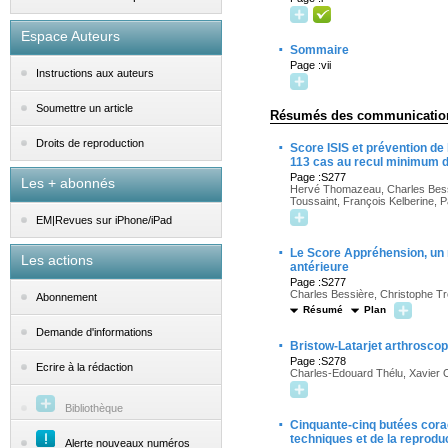
Espace Auteurs
·
Sommaire
Page :vii
Instructions aux auteurs
Soumettre un article
Résumés des communicatio
·
Droits de reproduction
Score ISIS et prévention de
113 cas au recul minimum d
Page :S277
Les + abonnés
Hervé Thomazeau, Charles Bessi
Toussaint, François Kelberine, P
EM|Revues sur iPhone/iPad
·
Le Score Appréhension, un m
Les actions
antérieure
Page :S277
Charles Bessière, Christophe Tro
Abonnement
Résumé
Plan
Demande d'informations
·
Bristow-Latarjet arthroscop
Page :S278
Ecrire à la rédaction
Charles-Edouard Thélu, Xavier O
Bibliothèque
·
Cinquante-cinq butées corac
techniques et de la reproduc
Alerte nouveaux numéros