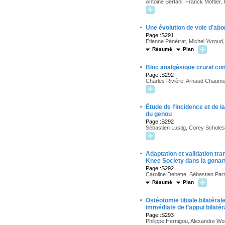
Antoine Bertani, Franck Mottier
·
Une évolution de voie d’abor
Page :S291
Etienne Pénétrat, Michel Yvroud
Résumé
Plan
·
Bloc analgésique crural cont
Page :S292
Charles Rivière, Arnaud Chaumero
·
Étude de l’incidence et de 
du genou
Page :S292
Sébastien Lustig, Corey Scholes
·
Adaptation et validation tr
Knee Society dans la gonar
Page :S292
Caroline Debette, Sébastien Parr
Résumé
Plan
·
Ostéotomie tibiale bilatéral
immédiate de l’appui bilatér
Page :S293
Philippe Hernigou, Alexandre Worc