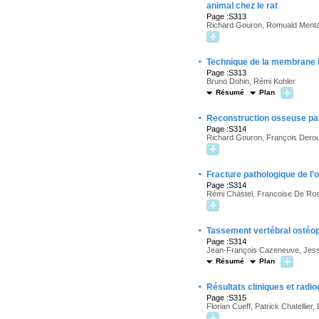
animal chez le rat
Page :S313
Richard Gouron, Romuald Mentav
·
Technique de la membrane in
Page :S313
Bruno Dohin, Rémi Kohler
Résumé
Plan
·
Reconstruction osseuse par 
Page :S314
Richard Gouron, François Derous
·
Fracture pathologique de l’o
Page :S314
Rémi Chastel, Francoise De Ros
·
Tassement vertébral ostéopo
Page :S314
Jean-François Cazeneuve, Jessi
Résumé
Plan
·
Résultats cliniques et radio
Page :S315
Florian Cueff, Patrick Chatelli