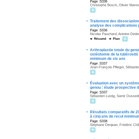
Page :S336
Christophe Bosch, Olivier Mares
·
Traitement des dissociations
analyse des complications 
Page :S336
Nicolas Pauchard, Antoine Deder
Résumé
Plan
·
Arthroplastie totale du gen
ostéotomie de la tubérosité 
minimum de six ans
Page :S337
Jean-François Pflieger, Sébastie
·
Évaluation avec un système 
genou : étude prospective 
Page :S337
Sébastien Lustig, Samir Oussedi
·
Résultats comparatifs de 2
à cinq ans de recul minimu
Page :S338
Stéphane Denjean, Frédéric Chât