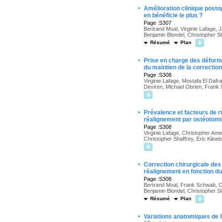
·
Amélioration clinique postop
en bénéficie le plus ?
Page :S307
Bertrand Moal, Virginie Lafage,
Benjamin Blondel, Christopher S
Résumé
Plan
·
Prise en charge des déforma
du maintien de la correction
Page :S308
Virginie Lafage, Mostafa El Dafr
Deviren, Michael Obrien, Frank
·
Prévalence et facteurs de 
réalignement par ostéotomi
Page :S308
Virginie Lafage, Christopher Am
Christopher Shaffrey, Eric Klin
·
Correction chirurgicale des
réalignement en fonction du
Page :S308
Bertrand Moal, Frank Schwab, C
Benjamin Blondel, Christopher Sh
Résumé
Plan
·
Variations anatomiques de l