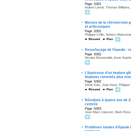
Page :S301
Hubert Lenoir, Thomas Williams,
·
Mesure de la rétroversion 
et arthrosiques
Page :S301
Philippe Collin, Noboru Matsumar
Résumé
Plan
·
Resurfaçage de l’épaule : r
Page :S302
Nicolas Bonnevialle, Anne-Sophi
·
L’épaisseur d’un implant glé
implants cimentés plus min
Page :S302
Denis Katz, Jean Kany, Philippe V
Résumé
Plan
·
Résultats à quatre ans de 2
centrée
Page :S303
Jean-Marc Glasson, Mark Ross
·
Prothèses totales d’épaule 