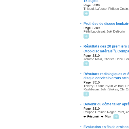
15 sujets
Page :S309
Thibault Lafosse, Philippe Cotti
·
Prothèse de disque lombaire
Page :S309
Féthi Laouissat, Joël Delécrin
·
Résultats des 20 premiers c
®
(Mobidisc latérale
). Compa
Page :S310
Jérôme Allain, Charles Henri Flo
·
Résultats radiologiques et 
disque cervical versus art
Page :S310
Thierry Dufour, Hyun W. Bae, Re
Rashbaum, John Stokes, Chr O
·
Devenir du dôme talien aprè
Page :S310
Philippe Greiner, Roger Parot, 
Résumé
Plan
·
Évaluation en fin de croissa