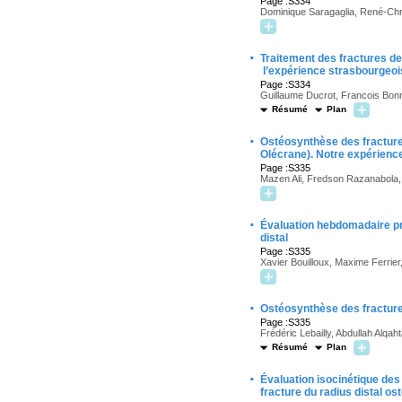
Page :S334
Dominique Saragaglia, René-Ch
·
Traitement des fractures de
l’expérience strasbourgeoi
Page :S334
Guillaume Ducrot, Francois Bonn
Résumé
Plan
·
Ostéosynthèse des fracture
Olécrane). Notre expérienc
Page :S335
Mazen Ali, Fredson Razanabola, L
·
Évaluation hebdomadaire pr
distal
Page :S335
Xavier Bouilloux, Maxime Ferrier
·
Ostéosynthèse des fracture
Page :S335
Frédéric Lebailly, Abdullah Alqaht
Résumé
Plan
·
Évaluation isocinétique des
fracture du radius distal o