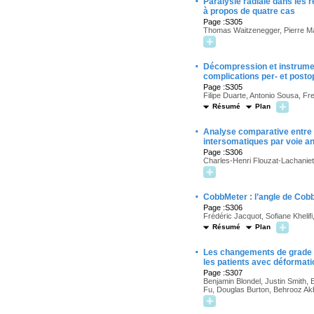
·
Paralysie radiale dans les 
à propos de quatre cas
Page :S305
Thomas Waitzenegger, Pierre Ma
·
Décompression et instrument
complications per- et posto
Page :S305
Filipe Duarte, Antonio Sousa, Fr
Résumé
Plan
·
Analyse comparative entre l
intersomatiques par voie an
Page :S306
Charles-Henri Flouzat-Lachaniett
·
CobbMeter : l’angle de Cobb
Page :S306
Frédéric Jacquot, Sofiane Khelif
Résumé
Plan
·
Les changements de grade de
les patients avec déformati
Page :S307
Benjamin Blondel, Justin Smith, 
Fu, Douglas Burton, Behrooz Akb