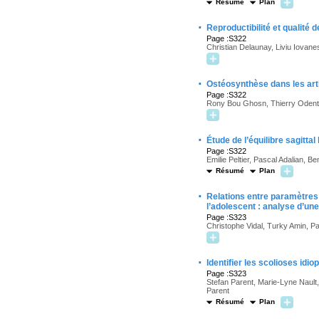
Résumé
Plan
·
Reproductibilité et qualité d
Page :S322
Christian Delaunay, Liviu Iovan
·
Ostéosynthèse dans les arth
Page :S322
Rony Bou Ghosn, Thierry Odent, 
·
Étude de l’équilibre sagitta
Page :S322
Emilie Peltier, Pascal Adalian, 
Résumé
Plan
·
Relations entre paramètres 
l’adolescent : analyse d’un
Page :S323
Christophe Vidal, Turky Amin, P
·
Identifier les scolioses id
Page :S323
Stefan Parent, Marie-Lyne Nault
Parent
Résumé
Plan