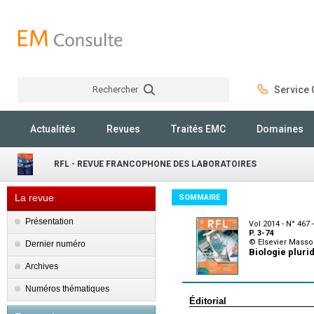
Rechercher
Service C
Rechercher
Actualités
Revues
Traités EMC
Domaines
RFL - REVUE FRANCOPHONE DES LABORATOIRES
La revue
SOMMAIRE
Présentation
Vol 2014 - N° 467
P. 3-74
© Elsevier Masso
Dernier numéro
Biologie plurid
Archives
Numéros thématiques
Éditorial