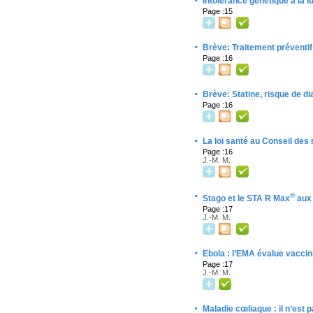
·
Intolérance génétique à la l
Page :15
·
Brève: Traitement préventif 
Page :16
·
Brève: Statine, risque de di
Page :16
·
La loi santé au Conseil des
Page :16
J.-M. M.
·
®
Stago et le STA R Max
aux
Page :17
J.-M. M.
·
Ebola : l’EMA évalue vaccin
Page :17
J.-M. M.
·
Maladie cœliaque : il n’est p