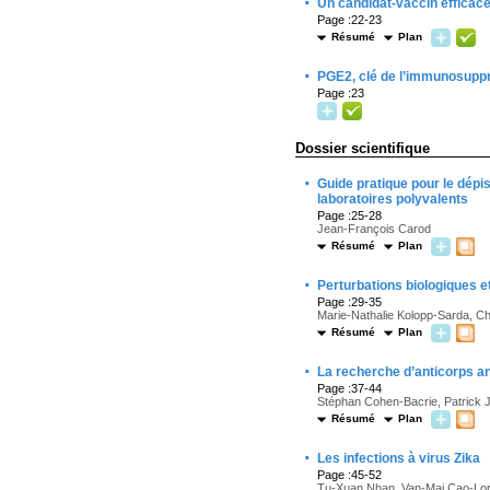
·
Un candidat-vaccin efficace
Page :22-23
Résumé
Plan
·
PGE2, clé de l’immunosupp
Page :23
Dossier scientifique
·
Guide pratique pour le dépi
laboratoires polyvalents
Page :25-28
Jean-François Carod
Résumé
Plan
·
Perturbations biologiques
Page :29-35
Marie-Nathalie Kolopp-Sarda, C
Résumé
Plan
·
La recherche d’anticorps an
Page :37-44
Stéphan Cohen-Bacrie, Patrick J
Résumé
Plan
·
Les infections à virus Zika
Page :45-52
Tu-Xuan Nhan, Van-Mai Cao-Lor