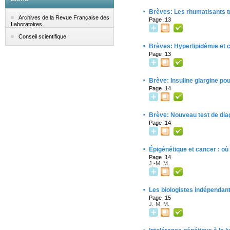
·
Brèves: Les rhumatisants tr
Archives de la Revue Française des
Page :13
Laboratoires
Conseil scientifique
·
Brèves: Hyperlipidémie et 
Page :13
·
Brève: Insuline glargine pou
Page :14
·
Brève: Nouveau test de diag
Page :14
·
Épigénétique et cancer : où 
Page :14
J.-M. M.
·
Les biologistes indépendant
Page :15
J.-M. M.