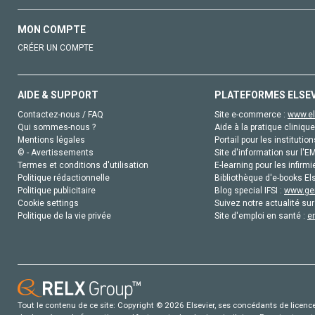
MON COMPTE
CRÉER UN COMPTE
AIDE & SUPPORT
PLATEFORMES ELSE
Contactez-nous / FAQ
Site e-commerce :
www.el
Qui sommes-nous ?
Aide à la pratique clinique
Mentions légales
Portail pour les institution
© - Avertissements
Site d'information sur l'E
Termes et conditions d'utilisation
E-learning pour les infirmi
Politique rédactionnelle
Bibliothèque d'e-books Els
Politique publicitaire
Blog special IFSI :
www.gen
Cookie settings
Suivez notre actualité sur
Politique de la vie privée
Site d'emploi en santé :
e
Tout le contenu de ce site: Copyright © 2026 Elsevier, ses concédants de licence e