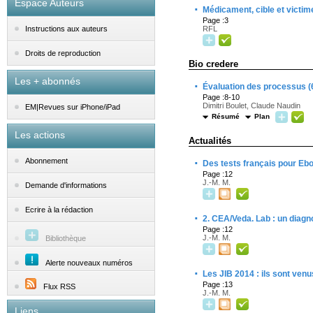
Espace Auteurs
·
Médicament, cible et victim
Page :3
RFL
Instructions aux auteurs
Droits de reproduction
Bio credere
Les + abonnés
·
Évaluation des processus (
Page :8-10
Dimitri Boulet, Claude Naudin
EM|Revues sur iPhone/iPad
Résumé
Plan
Les actions
Actualités
·
Abonnement
Des tests français pour Ebo
Page :12
J.-M. M.
Demande d'informations
Ecrire à la rédaction
·
2. CEA/Veda. Lab : un diagn
Page :12
J.-M. M.
Bibliothèque
Alerte nouveaux numéros
·
Les JIB 2014 : ils sont venu
Page :13
Flux RSS
J.-M. M.
Liens