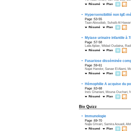
Résumé
Plan
·
Hypersensibilité non IgE-mé
Page :53-55
Taan Aboudiab, Suhaïb Al Hawari
Résumé
Plan
·
Myiase urinaire infantile à
T
Page :57-58
Laila Ajdae, Widad Oudaina, Rad
Résumé
Plan
·
Fusariose disséminée comp
Page :59-61
Najat Handor, Sanae El Alami,
Résumé
Plan
·
Hémophilie A acquise du pos
Page :63-68
Ines Ghariani, Mouna Ouchari, 
Résumé
Plan
Bio Quizz
·
Immunologie
Page :69-70
Najla Ghrairi, Samira Aouadi, Afe
Résumé
Plan