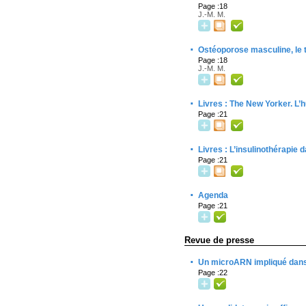
Page :18
J.-M. M.
·
Ostéoporose masculine, le 
Page :18
J.-M. M.
·
Livres : The New Yorker. L’h
Page :21
·
Livres : L’insulinothérapie d
Page :21
·
Agenda
Page :21
Revue de presse
·
Un microARN impliqué dans
Page :22