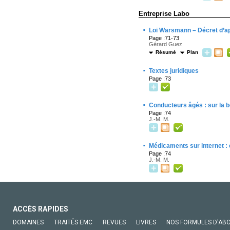
Entreprise Labo
·
Loi Warsmann – Décret d’ap
Page :71-73
Gérard Guez
Résumé
Plan
·
Textes juridiques
Page :73
·
Conducteurs âgés : sur la 
Page :74
J.-M. M.
·
Médicaments sur internet : e
Page :74
J.-M. M.
ACCÈS RAPIDES
DOMAINES
TRAITÉS EMC
REVUES
LIVRES
NOS FORMULES D'AB