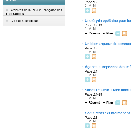
Page :12
J.-M. M.
Archives de la Revue Française des
Laboratoires
·
Une érythropoïétine pour 
Conseil scientifique
Page :12-13
J.-M. M.
Résumé
Plan
·
Un biomarqueur de commotio
Page :13
J.-M. M.
·
Agence européenne des méd
Page :14
J.-M. M.
·
Sanofi Pasteur + Med Immu
Page :14-15
J.-M. M.
Résumé
Plan
·
Home tests
: et maintenant 
Page :16
J.-M. M