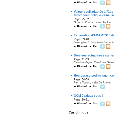
Résumé
Plan
·
Valeur seuil adaptée à l’âge
thromboembolique veineuse
Page :25-32
Neila De Pooter, Pierre Toulon
Résumé
Plan
·
Exploration d’ADAMTS13 da
Page :33-40
Bérangère S. Joly, Alain Stepan
Résumé
Plan
·
Données actualisées sur les
Page :41-53
Caroline Vayne, Eve-Anne Guery,
Résumé
Plan
·
Hémostase pédiatrique : c
Page :54-59
Pierre Toulon, Neila De Pooter
Résumé
Plan
·
QCM évaluez-vous !
Page :60-61
Résumé
Plan
Cas clinique