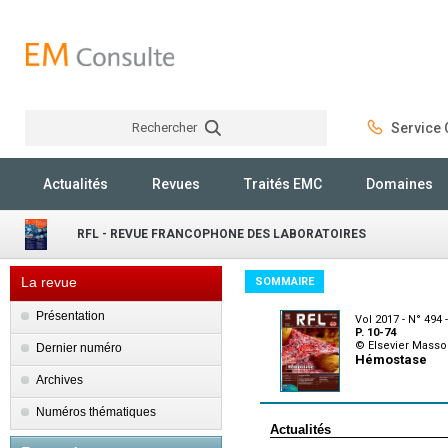
Rechercher
Service C
Rechercher
Actualités
Revues
Traités EMC
Domaines
RFL - REVUE FRANCOPHONE DES LABORATOIRES
La revue
SOMMAIRE
Présentation
Vol 2017 - N° 494 -
P. 10-74
© Elsevier Masso
Dernier numéro
Hémostase
Archives
Numéros thématiques
Actualités