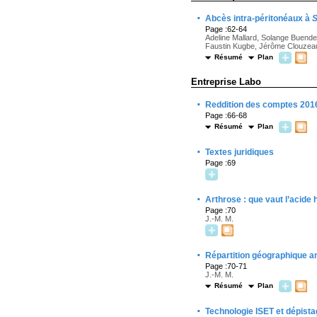
·
Abcès intra-péritonéaux à
S
Page :62-64
Adeline Mallard, Solange Buend
Faustin Kugbe, Jérôme Clouzea
Résumé
Plan
Entreprise Labo
·
Reddition des comptes 2016
Page :66-68
Résumé
Plan
·
Textes juridiques
Page :69
·
Arthrose : que vaut l’acide 
Page :70
J.-M. M.
·
Répartition géographique a
Page :70-71
J.-M. M.
Résumé
Plan
·
Technologie ISET et dépistag