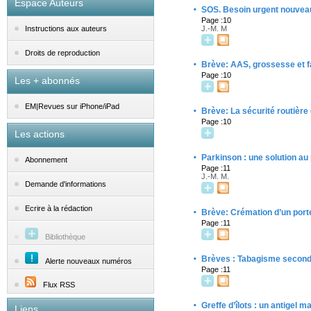
Espace Auteurs
·
SOS. Besoin urgent nouveau
Page :10
J.-M. M
Instructions aux auteurs
Droits de reproduction
·
Brève: AAS, grossesse et 
Page :10
Les + abonnés
EM|Revues sur iPhone/iPad
·
Brève: La sécurité routière 
Page :10
Les actions
·
Parkinson : une solution 
Abonnement
Page :11
J.-M. M.
Demande d'informations
·
Ecrire à la rédaction
Brève: Crémation d’un por
Page :11
Bibliothèque
·
Brèves : Tabagisme secondai
Alerte nouveaux numéros
Page :11
Flux RSS
·
Greffe d’îlots : un antigel m
Liens