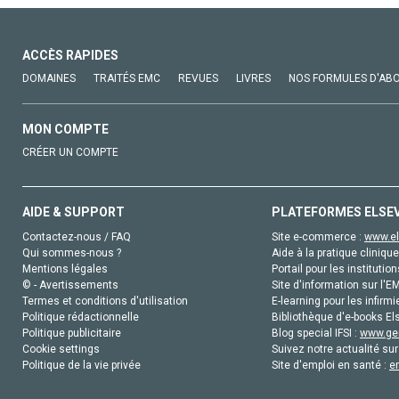
ACCÈS RAPIDES
DOMAINES
TRAITÉS EMC
REVUES
LIVRES
NOS FORMULES D'AB
MON COMPTE
CRÉER UN COMPTE
AIDE & SUPPORT
PLATEFORMES ELSE
Contactez-nous / FAQ
Site e-commerce :
www.el
Qui sommes-nous ?
Aide à la pratique clinique
Mentions légales
Portail pour les institution
© - Avertissements
Site d'information sur l'E
Termes et conditions d'utilisation
E-learning pour les infirmi
Politique rédactionnelle
Bibliothèque d'e-books Els
Politique publicitaire
Blog special IFSI :
www.gen
Cookie settings
Suivez notre actualité sur
Politique de la vie privée
Site d'emploi en santé :
e