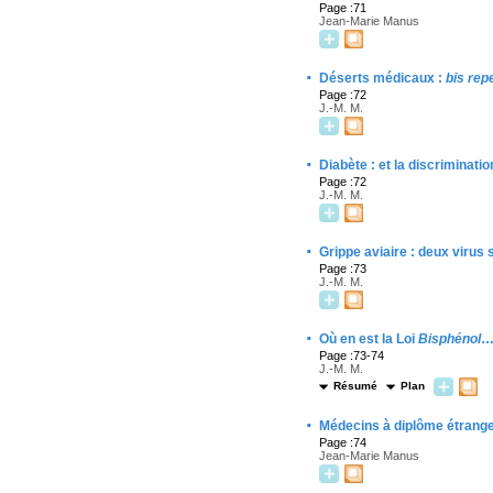
Page :71
Jean-Marie Manus
·
Déserts médicaux :
bis repe
Page :72
J.-M. M.
·
Diabète : et la discriminati
Page :72
J.-M. M.
·
Grippe aviaire : deux virus
Page :73
J.-M. M.
·
Où en est la Loi
Bisphénol
…
Page :73-74
J.-M. M.
Résumé
Plan
·
Médecins à diplôme étrange
Page :74
Jean-Marie Manus