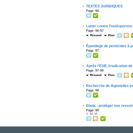
·
TEXTES JURIDIQUES
Page :96
·
Lutter contre l’ostéoporose
Page :96-97
Résumé
Plan
·
Épandage de pesticides à pr
Page :97
·
Après l’ESB, éradication de
Page :97-98
Résumé
Plan
·
Recherche de légionelles 
Page :98
·
Ebola : protéger nos ressort
Page :98
J.-M. M.