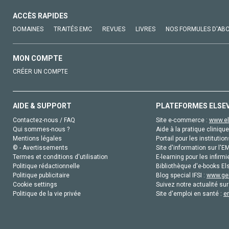
ACCÈS RAPIDES
DOMAINES
TRAITÉS EMC
REVUES
LIVRES
NOS FORMULES D'AB
MON COMPTE
CRÉER UN COMPTE
AIDE & SUPPORT
PLATEFORMES ELSE
Contactez-nous / FAQ
Site e-commerce :
www.el
Qui sommes-nous ?
Aide à la pratique clinique
Mentions légales
Portail pour les institution
© - Avertissements
Site d'information sur l'E
Termes et conditions d'utilisation
E-learning pour les infirmi
Politique rédactionnelle
Bibliothèque d'e-books Els
Politique publicitaire
Blog special IFSI :
www.gen
Cookie settings
Suivez notre actualité sur
Politique de la vie privée
Site d'emploi en santé :
e