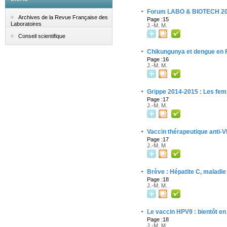
·
Forum LABO & BIOTECH 2015
Archives de la Revue Française des
Page :15
Laboratoires
J.-M. M.
Conseil scientifique
·
Chikungunya et dengue en F
Page :16
J.-M. M.
·
Grippe 2014-2015 : Les fem
Page :17
J.-M. M.
·
Vaccin thérapeutique anti-VIH
Page :17
J.-M. M
·
Brève : Hépatite C, maladie
Page :18
J.-M. M.
·
Le vaccin HPV9 : bientôt en
Page :18
J.-M. M.