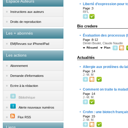
Espace Auteurs
·
Liberté d’expression pour t
Page :3
RFL
Instructions aux auteurs
Droits de reproduction
Bio credere
Les + abonnés
·
Évaluation des processus (
Page :8-12
Dimitri Boulet, Claude Naudin
EM|Revues sur iPhone/iPad
Résumé
Plan
Les actions
Actualités
·
Abonnement
Allergie aux protéines du la
Page :14
J.-M. M
Demande d'informations
Ecrire à la rédaction
·
Comment on traite la malad
Page :14
J.-M. M.
Bibliothèque
Alerte nouveaux numéros
·
Crohn : une biotech français
Page :15
Flux RSS
J.-M. M.
Liens