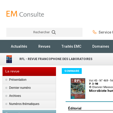
Rechercher
Service C
Rechercher
Actualités
Revues
Traités EMC
Domaines
RFL - REVUE FRANCOPHONE DES LABORATOIRES
La revue
SOMMAIRE
Présentation
Vol 45 - N° 469 - f
P. 3-98
© Elsevier Masso
Dernier numéro
Microbiote hu
Archives
Numéros thématiques
Éditorial