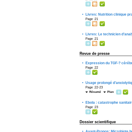
·
Livres: Nutrition clinique pr
Page :21
·
Livres: Le technicien d’ana
Page :21
Revue de presse
·
Expression du TGF-? cérébra
Page :22
·
Usage prolongé d’anxiolyti
Page :22-23
Résumé
Plan
·
Ebola : catastrophe sanitair
Page :23
Dossier scientifique
·
Avant-Propos: Microbiote 