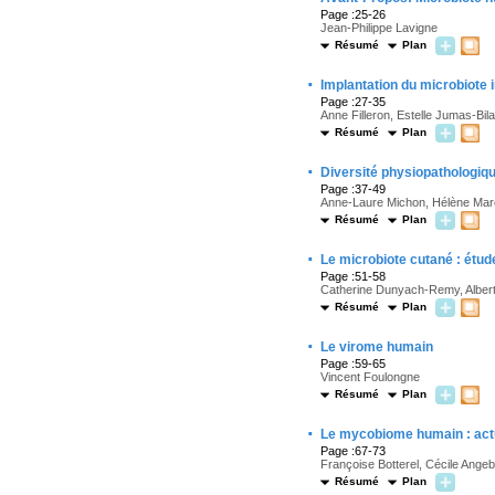
Page :25-26
Jean-Philippe Lavigne
Résumé
Plan
·
Implantation du microbiote 
Page :27-35
Anne Filleron, Estelle Jumas-Bil
Résumé
Plan
·
Diversité physiopathologiqu
Page :37-49
Anne-Laure Michon, Hélène Mar
Résumé
Plan
·
Le microbiote cutané : étude
Page :51-58
Catherine Dunyach-Remy, Albert 
Résumé
Plan
·
Le virome humain
Page :59-65
Vincent Foulongne
Résumé
Plan
·
Le mycobiome humain : actu
Page :67-73
Françoise Botterel, Cécile Ange
Résumé
Plan