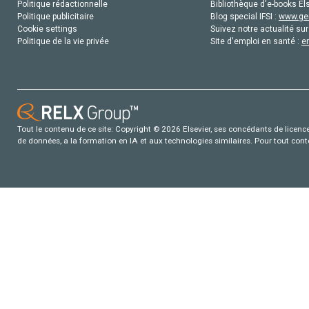
Politique rédactionnelle
Bibliothèque d'e-books Els
Politique publicitaire
Blog special IFSI :
www.gen
Cookie settings
Suivez notre actualité sur
Politique de la vie privée
Site d'emploi en santé :
e
Tout le contenu de ce site: Copyright © 2026 Elsevier, ses concédants de licence e
de données, a la formation en IA et aux technologies similaires. Pour tout con