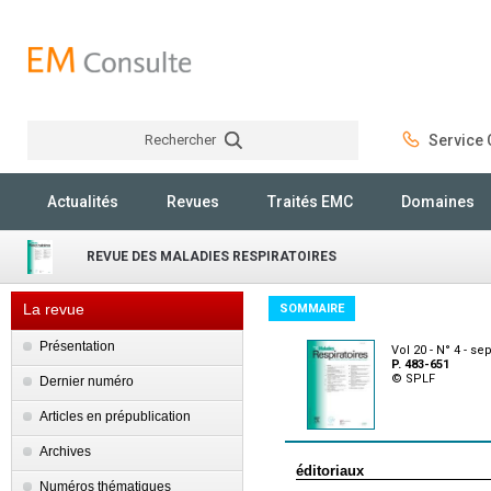
Rechercher
Service C
Rechercher
Actualités
Revues
Traités EMC
Domaines
REVUE DES MALADIES RESPIRATOIRES
La revue
SOMMAIRE
Présentation
Vol 20 - N° 4 - s
P. 483-651
© SPLF
Dernier numéro
Articles en prépublication
Archives
éditoriaux
Numéros thématiques