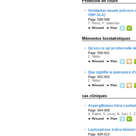
Protocole en cours
·
Ventilation nasale précoce d
VNP-SLA)
Page :589-598
T. Perez, F. Salachas
Résumé
Plan
Mémentos biostatistiques
·
Qu'est-ce qu'un intervalle d
Page :599-601
C. Mélot
Résumé
Plan
·
Que signifie la puissance 
Page :602-603
C. Mélot
Résumé
Plan
cas cliniques
·
Aspergillomes intra-cavita
Page :604-608
A. Palem, S. Leroy, N. Just, C. Z
Résumé
Plan
·
Leptospirose ictéro-hémorra
Page :609-613