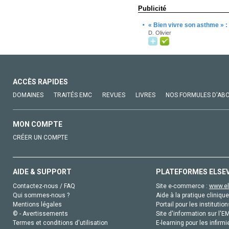
Publicité
·
« Bien vivre son asthme » 
D. Olivier
ACCÈS RAPIDES
DOMAINES
TRAITÉS EMC
REVUES
LIVRES
NOS FORMULES D'AB
MON COMPTE
CRÉER UN COMPTE
AIDE & SUPPORT
PLATEFORMES ELSE
Contactez-nous / FAQ
Site e-commerce :
www.el
Qui sommes-nous ?
Aide à la pratique clinique
Mentions légales
Portail pour les institution
© - Avertissements
Site d'information sur l'E
Termes et conditions d'utilisation
E-learning pour les infirmi