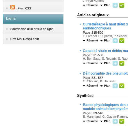
J. Prud'Homme
Résumé
Plan
Flux RSS
Articles originaux
Liens
·
Curiethérapie à haut débit 
endobronchiques
Soumission d'un article en ligne
Page :515-520
F. Lorchel, D. Spaeth, P. Scheid, P
Rev-Mal-Respir.com
Résumé
Plan
·
Capacité vitale et débits m
Page :521-530
H. Ben Saad, S. Rouatbi, S. Ra
Résumé
Plan
·
Démographie des pneumolo
Page :531-537
C. Chouaid, B. Housset
Résumé
Plan
Synthèse
·
Bases physiologiques des ef
modèle animal d'emphysè
Page :539-548
E. Marchand, G. Gayan-Ramirez
Résumé
Plan