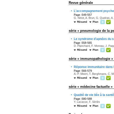
Revue générale
·
L'accompagnement psycholo
Page :549-557
G. Ninot, A. Brun, G. Queiras, A.
Résumé
Plan
série « pneumologie de la p
·
Le syndrome d'apnées du s
Page :558-565
D. Planchard, F. Moreau, J. Paq
Résumé
Plan
série « immunopathologie »
·
Réponse immunitaire dans 
Page :566-579
A.-P. Meert, T. Berghmans, C. M
Résumé
Plan
série « médecine factuelle »
·
Qualité de vie liée à la sant
Page :580-588
Y. Lacasse, F. Sériès
Résumé
Plan