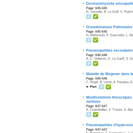
·
Dermatomyosite amyopathi
Page :645-645
N. Josselin, B. Le Goff, X. Puéc
·
Granulomatose Pulmonaire à
Page :645-645
H. Mahmoud, P. Guerzider, L. Bes
·
Pneumopathies secondaires à 
Page :646-646
A.-C. Volatron, G. Le Garff, S. Gu
·
Maladie de Wegener dans les
Page :646-646
C. Rogé, B. Lenot, A. Pasqiou, 
Plan
·
Manifestations thoraciques 
nantaise
Page :647-647
A. Chambellan, V. Trosini, S. Bar
·
Pneumopathies d'hypersensi
Page :647-647