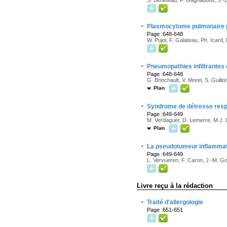
S. Beneteau, F. Gagnadoux, J.-L
·
Plasmocytome pulmonaire pri
Page :648-648
W. Pujol, F. Galateau, Ph. Icard
·
Pneumopathies infiltrantes
Page :648-648
G. Brinchault, V. Morel, S. Guillo
Plan
·
Syndrome de détresse respi
Page :649-649
M. Verdaguer, D. Lemerre, M.J. L
Plan
·
La pseudotumeur inflammat
Page :649-649
L. Vervueren, F. Caron, J.-M. Go
Livre reçu à la rédaction
·
Traité d'allergologie
Page :651-651