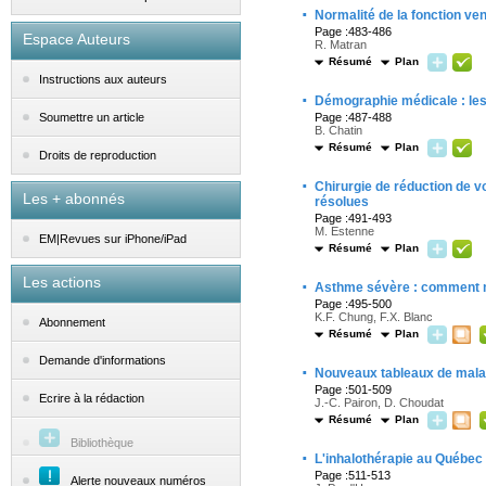
·
Normalité de la fonction ven
Page :483-486
Espace Auteurs
R. Matran
Résumé
Plan
Instructions aux auteurs
·
Démographie médicale : les
Page :487-488
Soumettre un article
B. Chatin
Résumé
Plan
Droits de reproduction
·
Chirurgie de réduction de
Les + abonnés
résolues
Page :491-493
M. Estenne
EM|Revues sur iPhone/iPad
Résumé
Plan
Les actions
·
Asthme sévère : comment m
Page :495-500
K.F. Chung, F.X. Blanc
Abonnement
Résumé
Plan
Demande d'informations
·
Nouveaux tableaux de malad
Page :501-509
Ecrire à la rédaction
J.-C. Pairon, D. Choudat
Résumé
Plan
Bibliothèque
·
L'inhalothérapie au Québec
Page :511-513
Alerte nouveaux numéros