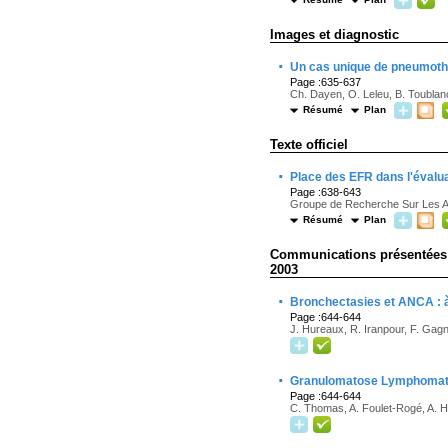
Images et diagnostic
·
Un cas unique de pneumotho
Page :635-637
Ch. Dayen, O. Leleu, B. Toublanc
Résumé
Plan
Texte officiel
·
Place des EFR dans l'évaluat
Page :638-643
Groupe de Recherche Sur Les 
Résumé
Plan
Communications présentées lo
2003
·
Bronchectasies et ANCA : à 
Page :644-644
J. Hureaux, R. Iranpour, F. Gag
·
Granulomatose Lymphomatoï
Page :644-644
C. Thomas, A. Foulet-Rogé, A. Ho