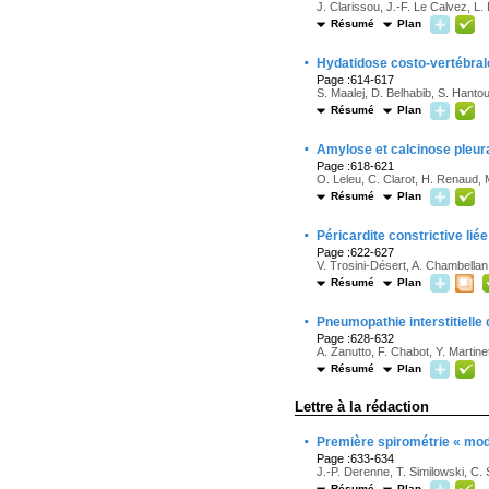
J. Clarissou, J.-F. Le Calvez, L
Résumé
Plan
·
Hydatidose costo-vertébrale 
Page :614-617
S. Maalej, D. Belhabib, S. Hant
Résumé
Plan
·
Amylose et calcinose pleur
Page :618-621
O. Leleu, C. Clarot, H. Renaud, 
Résumé
Plan
·
Péricardite constrictive liée
Page :622-627
V. Trosini-Désert, A. Chambellan
Résumé
Plan
·
Pneumopathie interstitielle
Page :628-632
A. Zanutto, F. Chabot, Y. Martine
Résumé
Plan
Lettre à la rédaction
·
Première spirométrie « mode
Page :633-634
J.-P. Derenne, T. Similowski, C. 
Résumé
Plan