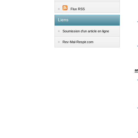
Flux RSS
Liens
Soumission d'un article en ligne
Rev-Mal-Respir.com
a