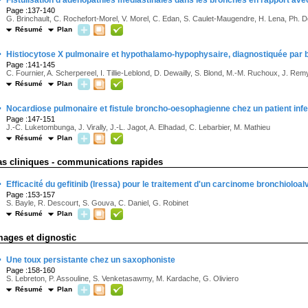
Fistulisation d'adénopathies médiastinales dans les bronches en rapport av
Page :137-140
G. Brinchault, C. Rochefort-Morel, V. Morel, C. Edan, S. Caulet-Maugendre, H. Lena, Ph. D
Résumé
Plan
·
Histiocytose X pulmonaire et hypothalamo-hypophysaire, diagnostiquée par b
Page :141-145
C. Fournier, A. Scherpereel, I. Tillie-Leblond, D. Dewailly, S. Blond, M.-M. Ruchoux, J. Remy
Résumé
Plan
·
Nocardiose pulmonaire et fistule broncho-oesophagienne chez un patient infe
Page :147-151
J.-C. Luketombunga, J. Virally, J.-L. Jagot, A. Elhadad, C. Lebarbier, M. Mathieu
Résumé
Plan
as cliniques - communications rapides
·
Efficacité du gefitinib (Iressa) pour le traitement d'un carcinome bronchioloal
Page :153-157
S. Bayle, R. Descourt, S. Gouva, C. Daniel, G. Robinet
Résumé
Plan
mages et dignostic
·
Une toux persistante chez un saxophoniste
Page :158-160
S. Lebreton, P. Assouline, S. Venketasawmy, M. Kardache, G. Oliviero
Résumé
Plan