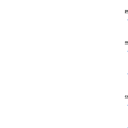
p
m
c