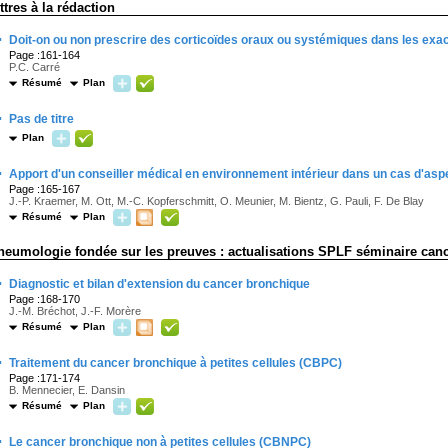
ettres à la rédaction
·
Doit-on ou non prescrire des corticoïdes oraux ou systémiques dans les ex
Page :161-164
P.C. Carré
Résumé
Plan
·
Pas de titre
Plan
·
Apport d'un conseiller médical en environnement intérieur dans un cas d'asp
Page :165-167
J.-P. Kraemer, M. Ott, M.-C. Kopferschmitt, O. Meunier, M. Bientz, G. Pauli, F. De Blay
Résumé
Plan
neumologie fondée sur les preuves : actualisations SPLF séminaire canc
·
Diagnostic et bilan d'extension du cancer bronchique
Page :168-170
J.-M. Bréchot, J.-F. Morère
Résumé
Plan
·
Traitement du cancer bronchique à petites cellules (CBPC)
Page :171-174
B. Mennecier, E. Dansin
Résumé
Plan
·
Le cancer bronchique non à petites cellules (CBNPC)