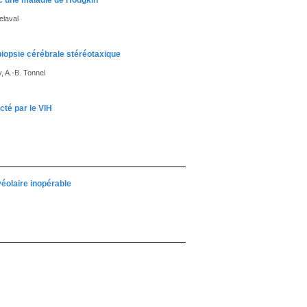
ec une maladie de Hodgkin
elaval
iopsie cérébrale stéréotaxique
, A.-B. Tonnel
cté par le VIH
véolaire inopérable