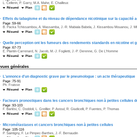
L. Cellerin, P. Garry, M.A. Mahe, E. Chailleux
Résumé
Plan
·
Effets du tabagisme et du niveau de dépendance nicotinique sur la capacité aé
Page :59-66
B. Packa Tchissambou, A. Massamba, J.-R. Mabiala Babela, J. Kissambou Mouanou, J. M
Résumé
Plan
·
Quelle perception ont les fumeurs des rendements standards en nicotine et 
Page :67-73
E. Plantin-Carrenard, N. Jacob, M.-J. Foglietti, J.-P. Derenne, G. De L'Homme
Résumé
Plan
evues générales
·
L'annonce d'un diagnostic grave par le pneumologue : un acte thérapeutique
Page :75-91
Ph. Fraisse
Résumé
Plan
·
Facteurs pronostiques dans les cancers bronchiques non à petites cellules de
Page :93-103
F. Barlési, C. Doddoli, L. Greillier, P. Astoul, R. Giudicelli, P. Fuentes, P. Thomas
Résumé
Plan
·
Micrométastases et cancers bronchiques non à petites cellules
Page :105-116
P. Saintigny, F. Le Pimpec-Barthes, J.-F. Bernaudin