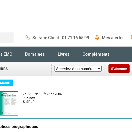
Service Client : 01 71 16 55 99
Mes alertes
Rechercher
és EMC
Domaines
Livres
Compléments
IRES
S'abonner
MAIRE
Vol 21 - N° 1 - février 2004
P. 7-229
© SPLF
otices biographiques