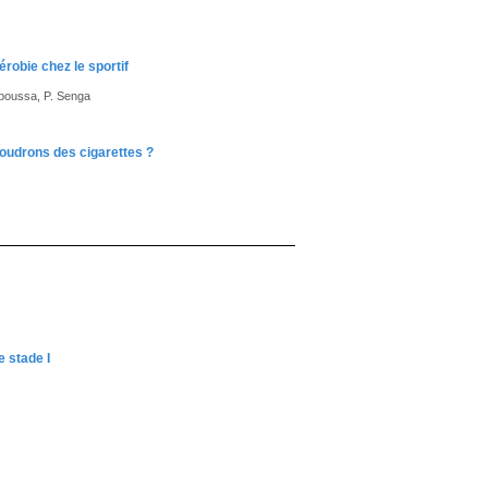
robie chez le sportif
boussa, P. Senga
goudrons des cigarettes ?
 stade I