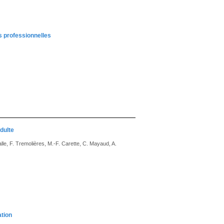
s professionnelles
adulte
lle, F. Tremolières, M.-F. Carette, C. Mayaud, A.
ation