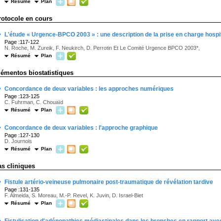
Résumé
Plan
rotocole en cours
·
L'étude « Urgence-BPCO 2003 » : une description de la prise en charge hosp
Page :117-122
N. Roche, M. Zureik, F. Neukirch, D. Perrotin Et Le Comité Urgence BPCO 2003*,
Résumé
Plan
émentos biostatistiques
·
Concordance de deux variables : les approches numériques
Page :123-125
C. Fuhrman, C. Chouaïd
Résumé
Plan
·
Concordance de deux variables : l'approche graphique
Page :127-130
D. Journois
Résumé
Plan
as cliniques
·
Fistule artério-veineuse pulmonaire post-traumatique de révélation tardive
Page :131-135
F. Almeida, S. Moreau, M.-P. Revel, K. Juvin, D. Israel-Biet
Résumé
Plan
·