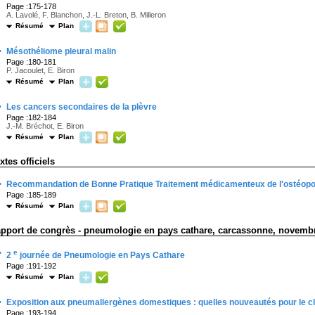
Page :175-178
A. Lavolé, F. Blanchon, J.-L. Breton, B. Milleron
Résumé
Plan
·
Mésothéliome pleural malin
Page :180-181
P. Jacoulet, E. Biron
Résumé
Plan
·
Les cancers secondaires de la plèvre
Page :182-184
J.-M. Bréchot, E. Biron
Résumé
Plan
extes officiels
·
Recommandation de Bonne Pratique Traitement médicamenteux de l'ostéopo
Page :185-189
Résumé
Plan
apport de congrès - pneumologie en pays cathare, carcassonne, novemb
·
e
2
journée de Pneumologie en Pays Cathare
Page :191-192
Résumé
Plan
·
Exposition aux pneumallergènes domestiques : quelles nouveautés pour le cl
Page :193-194