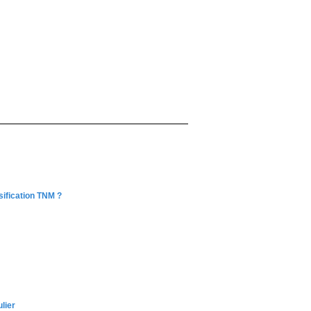
sification TNM ?
lier