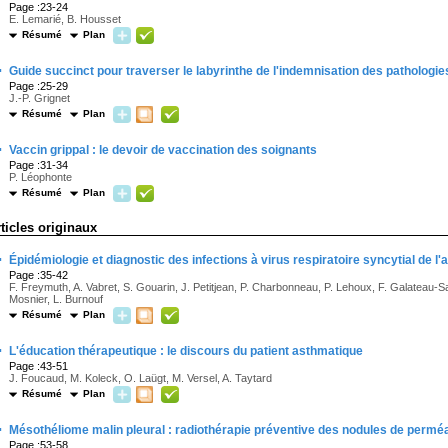
Page :23-24
E. Lemarié, B. Housset
Résumé
Plan
·
Guide succinct pour traverser le labyrinthe de l'indemnisation des pathologie
Page :25-29
J.-P. Grignet
Résumé
Plan
·
Vaccin grippal : le devoir de vaccination des soignants
Page :31-34
P. Léophonte
Résumé
Plan
rticles originaux
·
Épidémiologie et diagnostic des infections à virus respiratoire syncytial de l'
Page :35-42
F. Freymuth, A. Vabret, S. Gouarin, J. Petitjean, P. Charbonneau, P. Lehoux, F. Galateau-Sa
Mosnier, L. Burnouf
Résumé
Plan
·
L'éducation thérapeutique : le discours du patient asthmatique
Page :43-51
J. Foucaud, M. Koleck, O. Laügt, M. Versel, A. Taytard
Résumé
Plan
·
Mésothéliome malin pleural : radiothérapie préventive des nodules de permé
Page :53-58