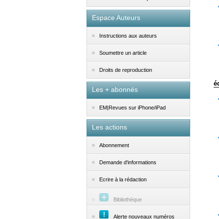
Espace Auteurs
Instructions aux auteurs
Soumettre un article
Droits de reproduction
é
Les + abonnés
EM|Revues sur iPhone/iPad
Les actions
Abonnement
Demande d'informations
Ecrire à la rédaction
Bibliothèque
Alerte nouveaux numéros