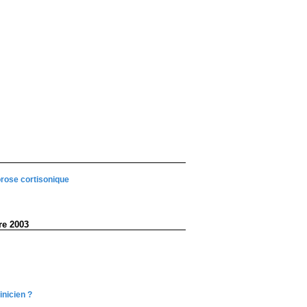
rose cortisonique
re 2003
inicien ?