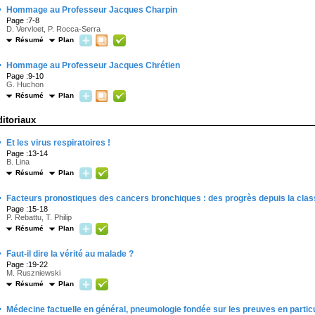
·
Hommage au Professeur Jacques Charpin
Page :7-8
D. Vervloet, P. Rocca-Serra
Résumé
Plan
·
Hommage au Professeur Jacques Chrétien
Page :9-10
G. Huchon
Résumé
Plan
ditoriaux
·
Et les virus respiratoires !
Page :13-14
B. Lina
Résumé
Plan
·
Facteurs pronostiques des cancers bronchiques : des progrès depuis la clas
Page :15-18
P. Rebattu, T. Philip
Résumé
Plan
·
Faut-il dire la vérité au malade ?
Page :19-22
M. Ruszniewski
Résumé
Plan
·
Médecine factuelle en général, pneumologie fondée sur les preuves en particu