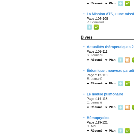
Résumé
Plan
·
La Mission ATS, « une missi
Page :108-108
P. Bonniaud
Divers
·
Actualités thérapeutiques 
Page :109-111
S. Jouneau
Résumé
Plan
·
Éidomique : nouveau parad
Page :112-113
E. Lemarié
Résumé
Plan
·
Le nodule pulmonaire
Page :114-118
E. Lemarié
Résumé
Plan
·
Hémoptysies
Page :119-121
H. Mal
Résumé
Plan