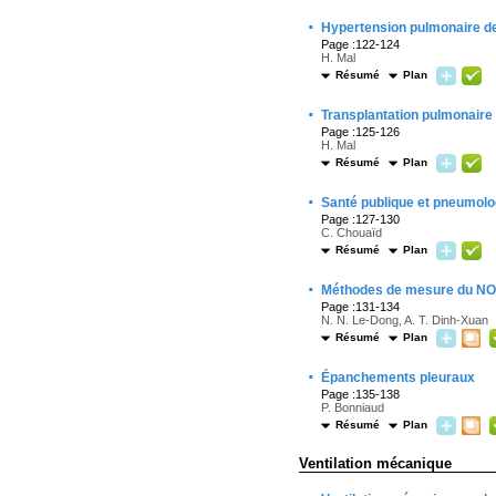
·
Hypertension pulmonaire d
Page :122-124
H. Mal
Résumé
Plan
·
Transplantation pulmonaire
Page :125-126
H. Mal
Résumé
Plan
·
Santé publique et pneumolo
Page :127-130
C. Chouaïd
Résumé
Plan
·
Méthodes de mesure du NO ex
Page :131-134
N. N. Le-Dong, A. T. Dinh-Xuan
Résumé
Plan
·
Épanchements pleuraux
Page :135-138
P. Bonniaud
Résumé
Plan
Ventilation mécanique