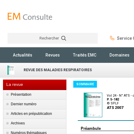
Rechercher
Service C
Rechercher
Actualités
Revues
Traités EMC
Domaines
REVUE DES MALADIES RESPIRATOIRES
La revue
SOMMAIRE
Présentation
Vol 24 - N° ATS -
P. 5-182
© SPLF
Dernier numéro
ATS 2007
Articles en prépublication
Archives
Préambule
Numéros thématiques