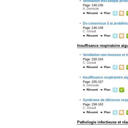
·
Ventilation mécanique prol
Page :140-145
A. Demoule
Résumé
Plan
·
Du consensus à la probléma
Page :146-149
C. Girault
Résumé
Plan
Insuffisance respiratoire aig
·
Ventilation non invasive et 
Page :150-154
C. Girault
Résumé
Plan
·
Insuffisance respiratoire 
Page :155-157
A. Demoule
Résumé
Plan
·
Syndrome de détresse respir
Page :158-163
C. Girault
Résumé
Plan
Pathologie infectieuse et ré