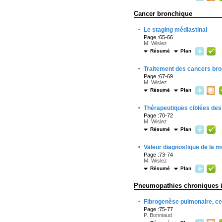
Cancer bronchique
·
Le staging médiastinal
Page :65-66
M. Wislez
Résumé
Plan
·
Traitement des cancers bron
Page :67-69
M. Wislez
Résumé
Plan
·
Thérapeutiques ciblées des
Page :70-72
M. Wislez
Résumé
Plan
·
Valeur diagnostique de la m
Page :73-74
M. Wislez
Résumé
Plan
Pneumopathies chroniques in
·
Fibrogenèse pulmonaire, c
Page :75-77
P. Bonniaud