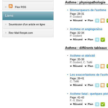
Asthme : physiopathologie
Flux RSS
·
Biomarqueurs de l’asthme
Page :28-31
Liens
P. Godard
Résumé
Plan
Soumission d'un article en ligne
·
Asthme et angiogenèse
Page :32-34
Rev-Mal-Respir.com
P. Godard
Résumé
Plan
Asthme : différents tableaux
·
Asthme et obésité
Page :35-38
P. Godard, C. Taillé
Résumé
Plan
·
Les exacerbations de l’asth
Page :39-41
C. Taillé
Résumé
Plan
·
Asthme fatal : quelques pis
Page :41-42
F.-X. Blanc
Résumé
Plan