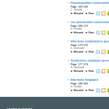
·
Pneumopathies nosocomiale
Page :164-165
C. Girault
Résumé
Plan
·
Les pneumonies nosocomia
Page :166-172
S. Pontier
Résumé
Plan
·
Infections respiratoires gr
Page :173-176
A. Demoule
Résumé
Plan
·
Syndromes septiques grav
Page :177-179
A. Demoule
Résumé
Plan
·
Infections fongiques
Page :180-182
S. Pontier
Résumé
Plan