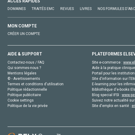
ACCÈS RAPIDES
DOMAINES
TRAITÉS EMC
REVUES
LIVRES
NOS FORMULES D'AB
MON COMPTE
CRÉER UN COMPTE
AIDE & SUPPORT
PLATEFORMES ELSE
Contactez-nous / FAQ
Site e-commerce :
www.el
Qui sommes-nous ?
Aide à la pratique clinique
Mentions légales
Portail pour les institution
© - Avertissements
Site d'information sur l'E
Termes et conditions d'utilisation
E-learning pour les infirmi
Politique rédactionnelle
Bibliothèque d'e-books Els
Politique publicitaire
Blog special IFSI :
www.gen
Cookie settings
Suivez notre actualité sur
Politique de la vie privée
Site d'emploi en santé :
e