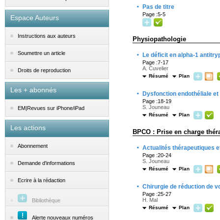
·
Pas de titre
Page :5-5
Espace Auteurs
Instructions aux auteurs
Physiopathologie
·
Soumettre un article
Le déficit en alpha-1 antitry
Page :7-17
A. Cuvelier
Droits de reproduction
Résumé
Plan
Les + abonnés
·
Dysfonction endothéliale e
Page :18-19
S. Jouneau
EM|Revues sur iPhone/iPad
Résumé
Plan
Les actions
BPCO : Prise en charge thé
·
Abonnement
Actualités thérapeutiques 
Page :20-24
S. Jouneau
Demande d'informations
Résumé
Plan
Ecrire à la rédaction
·
Chirurgie de réduction de
Page :25-27
H. Mal
Bibliothèque
Résumé
Plan
Alerte nouveaux numéros