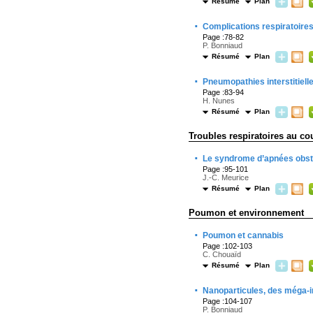
Résumé
Plan
·
Complications respiratoire
Page :78-82
P. Bonniaud
Résumé
Plan
·
Pneumopathies interstitiell
Page :83-94
H. Nunes
Résumé
Plan
Troubles respiratoires au c
·
Le syndrome d’apnées obst
Page :95-101
J.-C. Meurice
Résumé
Plan
Poumon et environnement
·
Poumon et cannabis
Page :102-103
C. Chouaïd
Résumé
Plan
·
Nanoparticules, des méga-
Page :104-107
P. Bonniaud