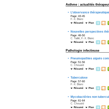
Asthme : actualités thérapeu
·
L’observance thérapeutique
Page :43-45
F.-X. Blanc
Résumé
Plan
·
Nouvelles perspectives thé
Page :46-50
C. Taillé, F.-X. Blanc
Résumé
Plan
Pathologie infectieuse
·
Pneumopathies aiguës com
Page :51-56
C. Chouaïd
Résumé
Plan
·
Tuberculose
Page :57-60
F.-X. Blanc
Résumé
Plan
·
Mycobactéries non tubercu
Page :61-64
C. Chouaïd
Résumé
Plan