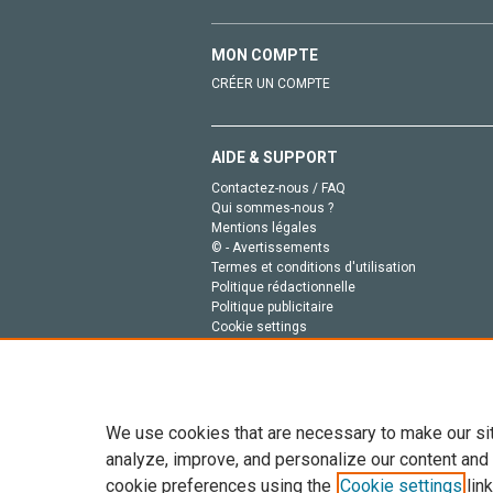
MON COMPTE
CRÉER UN COMPTE
AIDE & SUPPORT
Contactez-nous / FAQ
Qui sommes-nous ?
Mentions légales
© - Avertissements
Termes et conditions d'utilisation
Politique rédactionnelle
Politique publicitaire
Cookie settings
Politique de la vie privée
We use cookies that are necessary to make our si
analyze, improve, and personalize our content and
cookie preferences using the
Cookie settings
link
Tout le contenu de ce site: Copyright © 2026 Else