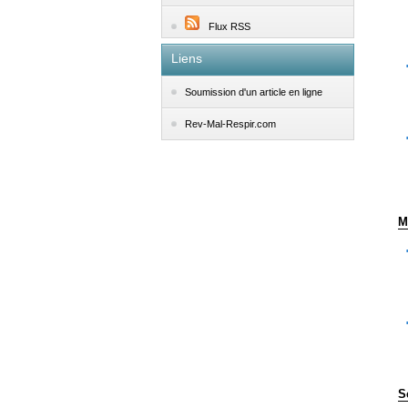
Flux RSS
Liens
Soumission d'un article en ligne
Rev-Mal-Respir.com
M
S