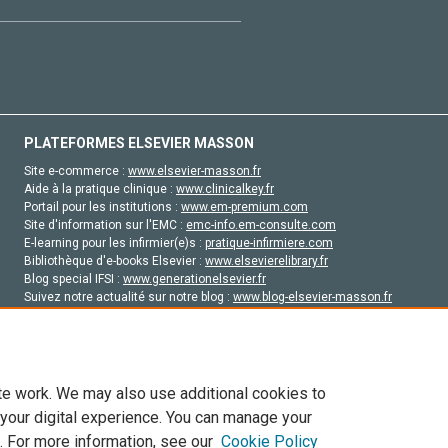
PLATEFORMES ELSEVIER MASSON
Site e-commerce :
www.elsevier-masson.fr
Aide à la pratique clinique :
www.clinicalkey.fr
Portail pour les institutions :
www.em-premium.com
Site d'information sur l'EMC :
emc-info.em-consulte.com
E-learning pour les infirmier(e)s :
pratique-infirmiere.com
Bibliothèque d'e-books Elsevier :
www.elsevierelibrary.fr
Blog special IFSI :
www.generationelsevier.fr
Suivez notre actualité sur notre blog :
www.blog-elsevier-masson.fr
Site d'emploi en santé :
emploisante.com
te work. We may also use additional cookies to
 your digital experience. You can manage your
. For more information, see our
Cookie Policy
vier, ses concédants de licence et ses contributeurs. Tout les droits sont réservés, y 