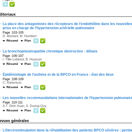
ditoriaux
·
La place des antagonistes des récepteurs de l’endothéline dans les nouvel
prise en charge de l’hypertension artérielle pulmonaire
Page :103-105
D. Montani, M. Humbert
Résumé
Plan
·
La bronchopneumopathie chronique obstructive : débats
Page :106-107
I. Tillie-Leblond, B. Housset
Résumé
Plan
·
Épidémiologie de l’asthme et de la BPCO en France : état des lieux
Page :108-109
C. Raherison
Résumé
Plan
·
Les nouvelles recommandations internationales de l’hypertension pulmonair
Page :110-111
A.T. Dinh-Xuan, S. Duong-Quy
Résumé
Plan
evues générales
·
L’électrostimulation dans la réhabilitation des patients BPCO sévères : pertin