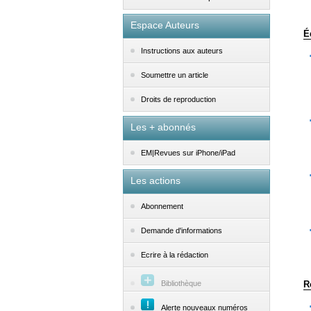
Espace Auteurs
É
Instructions aux auteurs
Soumettre un article
Droits de reproduction
Les + abonnés
EM|Revues sur iPhone/iPad
Les actions
Abonnement
Demande d'informations
Ecrire à la rédaction
Bibliothèque
R
Alerte nouveaux numéros