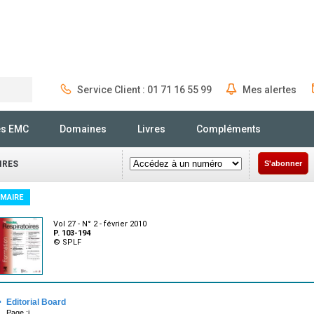
Service Client : 01 71 16 55 99
Mes alertes
Rechercher
és EMC
Domaines
Livres
Compléments
IRES
S'abonner
MAIRE
Vol 27 - N° 2 - février 2010
P. 103-194
© SPLF
·
Editorial Board
Page :i