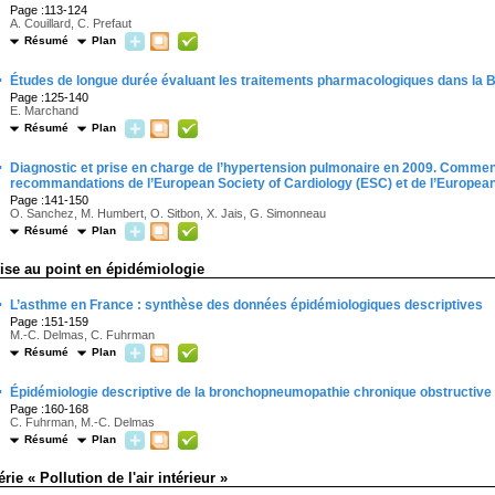
Page :113-124
A. Couillard, C. Prefaut
Résumé
Plan
·
Études de longue durée évaluant les traitements pharmacologiques dans la 
Page :125-140
E. Marchand
Résumé
Plan
·
Diagnostic et prise en charge de l’hypertension pulmonaire en 2009. Commen
recommandations de l’European Society of Cardiology (ESC) et de l’Europea
Page :141-150
O. Sanchez, M. Humbert, O. Sitbon, X. Jais, G. Simonneau
Résumé
Plan
ise au point en épidémiologie
·
L’asthme en France : synthèse des données épidémiologiques descriptives
Page :151-159
M.-C. Delmas, C. Fuhrman
Résumé
Plan
·
Épidémiologie descriptive de la bronchopneumopathie chronique obstructiv
Page :160-168
C. Fuhrman, M.-C. Delmas
Résumé
Plan
érie « Pollution de l'air intérieur »