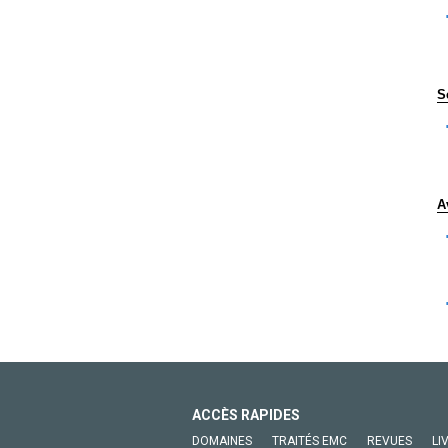
S
A
ACCÈS RAPIDES
DOMAINES
TRAITÉS EMC
REVUES
LI