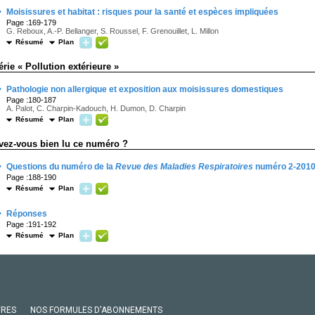
·
Moisissures et habitat : risques pour la santé et espèces impliquées
Page :169-179
G. Reboux, A.-P. Bellanger, S. Roussel, F. Grenouillet, L. Millon
Résumé
Plan
érie « Pollution extérieure »
·
Pathologie non allergique et exposition aux moisissures domestiques
Page :180-187
A. Palot, C. Charpin-Kadouch, H. Dumon, D. Charpin
Résumé
Plan
vez-vous bien lu ce numéro ?
·
Questions du numéro de la
Revue des Maladies Respiratoires
numéro 2-201
Page :188-190
Résumé
Plan
·
Réponses
Page :191-192
Résumé
Plan
VRES
NOS FORMULES D'ABONNEMENTS