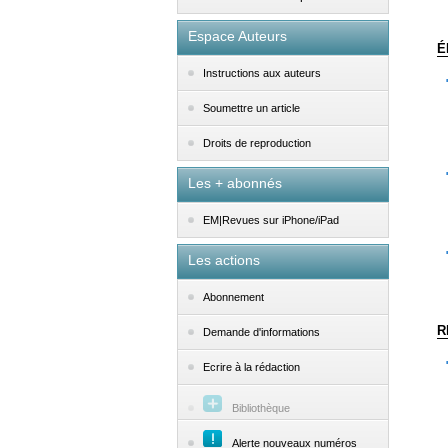
Espace Auteurs
É
Instructions aux auteurs
Soumettre un article
Droits de reproduction
Les + abonnés
EM|Revues sur iPhone/iPad
Les actions
Abonnement
R
Demande d'informations
Ecrire à la rédaction
Bibliothèque
Alerte nouveaux numéros