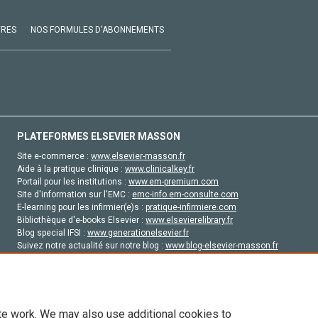
VRES
NOS FORMULES D'ABONNEMENTS
PLATEFORMES ELSEVIER MASSON
Site e-commerce :
www.elsevier-masson.fr
Aide à la pratique clinique :
www.clinicalkey.fr
Portail pour les institutions :
www.em-premium.com
Site d'information sur l'EMC :
emc-info.em-consulte.com
E-learning pour les infirmier(e)s :
pratique-infirmiere.com
Bibliothèque d'e-books Elsevier :
www.elsevierelibrary.fr
Blog special IFSI :
www.generationelsevier.fr
Suivez notre actualité sur notre blog :
www.blog-elsevier-masson.fr
Site d'emploi en santé :
emploisante.com
te work. We may also use additional cookies to