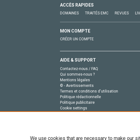
ACCÈS RAPIDES
DOMAINES
TRAITÉS EMC
REVUES
LI
MON COMPTE
CRÉER UN COMPTE
AIDE & SUPPORT
Contactez-nous / FAQ
Qui sommes-nous ?
Mentions légales
© - Avertissements
Termes et conditions d'utilisation
Politique rédactionnelle
Politique publicitaire
Cookie settings
Politique de la vie privée
We use cookies that are necessary to make our si