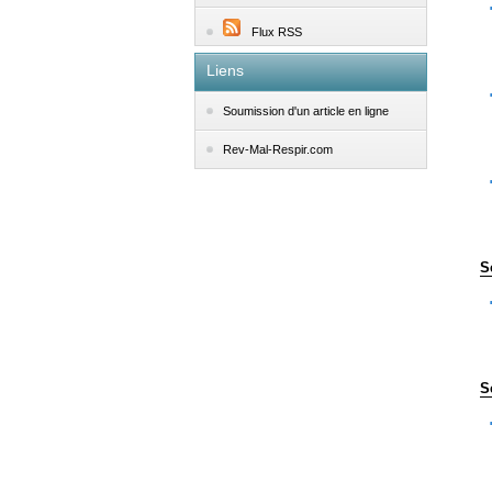
Flux RSS
Liens
Soumission d'un article en ligne
Rev-Mal-Respir.com
S
S