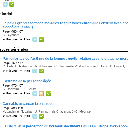
ditorial
·
Le poids grandissant des maladies respiratoires chroniques obstructives ch
s’accélère (enfin !)
Page :463-467
B. Leynaert
Résumé
Plan
evues générales
·
Particularités de l’asthme de la femme : quelle relation avec le statut hormon
Page :469-477
C. Taillé, C. Raherison, A. Sobaszek, C. Thumerelle, A. Prudhomme, E. Biron, C. Nocent, I. 
Résumé
Plan
·
L’asthme de la personne âgée
Page :478-487
C. Robitaille, L.-P. Boulet
Résumé
Plan
·
Cannabis et cancer bronchique
Page :488-498
M. Underner, T. Urban, J. Perriot, I. de Chazeron, J.-C. Meurice
Résumé
Plan
·
La BPCO et la perception du nouveau document GOLD en Europe. Workshop d