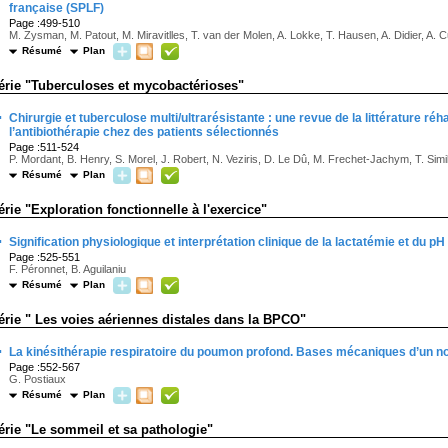
française (SPLF)
Page :499-510
M. Zysman, M. Patout, M. Miravitlles, T. van der Molen, A. Lokke, T. Hausen, A. Didier, A. 
Résumé
Plan
érie "Tuberculoses et mycobactérioses"
·
Chirurgie et tuberculose multi/ultrarésistante : une revue de la littérature réh
l’antibiothérapie chez des patients sélectionnés
Page :511-524
P. Mordant, B. Henry, S. Morel, J. Robert, N. Veziris, D. Le Dû, M. Frechet-Jachym, T. Si
Résumé
Plan
érie "Exploration fonctionnelle à l'exercice"
·
Signification physiologique et interprétation clinique de la lactatémie et du p
Page :525-551
F. Péronnet, B. Aguilaniu
Résumé
Plan
érie " Les voies aériennes distales dans la BPCO"
·
La kinésithérapie respiratoire du poumon profond. Bases mécaniques d’un 
Page :552-567
G. Postiaux
Résumé
Plan
érie "Le sommeil et sa pathologie"