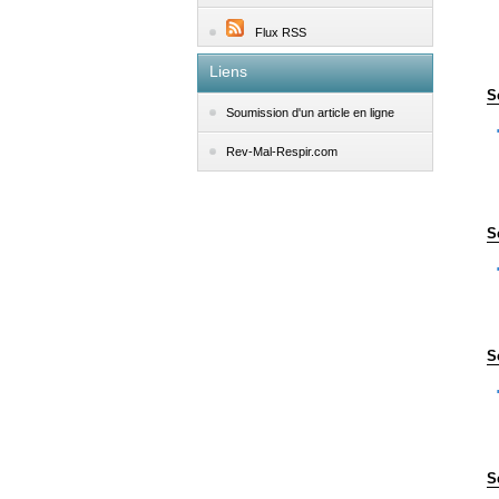
Flux RSS
Liens
S
Soumission d'un article en ligne
Rev-Mal-Respir.com
S
S
S