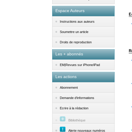
Espace Auteurs
E
Instructions aux auteurs
Soumettre un article
Droits de reproduction
R
Les + abonnés
EM|Revues sur iPhone/iPad
Les actions
Abonnement
Demande d'informations
Ecrire à la rédaction
Bibliothèque
Alerte nouveaux numéros