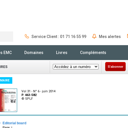
Service Client : 01 71 16 55 99
Mes alertes
Rechercher
és EMC
Domaines
Livres
Compléments
IRES
S'abonner
MAIRE
Vol 31 - N° 6 - juin 2014
P. 463-582
© SPLF
·
Editorial board
Page :i