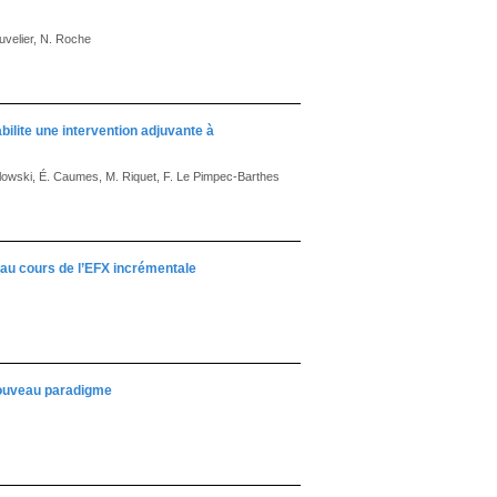
Cuvelier, N. Roche
abilite une intervention adjuvante à
milowski, É. Caumes, M. Riquet, F. Le Pimpec-Barthes
H au cours de l’EFX incrémentale
nouveau paradigme