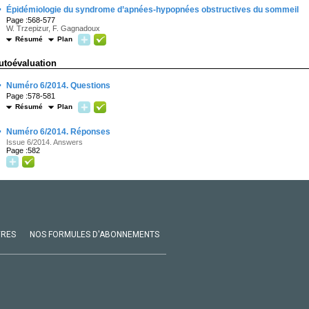
·
Épidémiologie du syndrome d’apnées-hypopnées obstructives du sommeil
Page :568-577
W. Trzepizur, F. Gagnadoux
Résumé
Plan
utoévaluation
·
Numéro 6/2014. Questions
Page :578-581
Résumé
Plan
·
Numéro 6/2014. Réponses
Issue 6/2014. Answers
Page :582
VRES
NOS FORMULES D'ABONNEMENTS