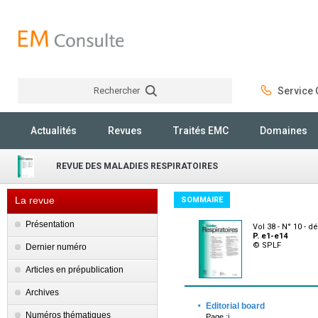
Rechercher
Service C
Rechercher
Actualités
Revues
Traités EMC
Domaines
REVUE DES MALADIES RESPIRATOIRES
La revue
SOMMAIRE
Présentation
Vol 38 - N° 10 -
P. e1-e14
© SPLF
Dernier numéro
Articles en prépublication
Archives
·
Editorial board
Numéros thématiques
Page :i