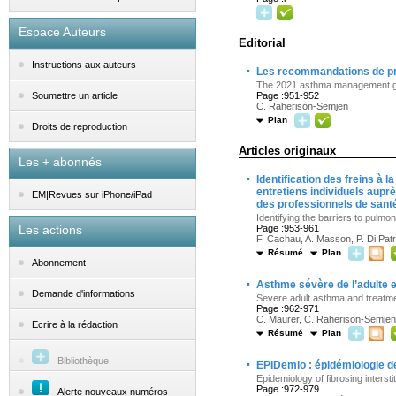
Espace Auteurs
Editorial
Instructions aux auteurs
·
Les recommandations de pri
The 2021 asthma management guid
Page :951-952
Soumettre un article
C. Raherison-Semjen
Plan
Droits de reproduction
Articles originaux
Les + abonnés
·
Identification des freins à l
entretiens individuels aup
EM|Revues sur iPhone/iPad
des professionnels de san
Identifying the barriers to pulmo
Les actions
Page :953-961
F. Cachau, A. Masson, P. Di Patr
Résumé
Plan
Abonnement
·
Asthme sévère de l’adulte 
Demande d'informations
Severe adult asthma and treatm
Page :962-971
C. Maurer, C. Raherison-Semjen, 
Ecrire à la rédaction
Résumé
Plan
·
Bibliothèque
EPIDemio : épidémiologie de
Epidemiology of fibrosing interst
Page :972-979
Alerte nouveaux numéros