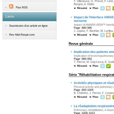
T. Villeneuve, G. Prévot, F. Lint
Borgne, A. Didier
Flux RSS
Résumé
Plan
Liens
·
Impact de l’interface AMAR
nocturne
Impact of AMARA VIEW™ interface
Soumission d'un article en ligne
Page :980-985
J. Lepine, F. Berthier, M. Lorillo
Rev-Mal-Respir.com
Résumé
Plan
Revue générale
·
Implication des patients at
Implication of bronchopulmonary 
Page :986-992
T. Pierret, M. Giaj-Levra, E. Gobb
Résumé
Plan
Série "Réhabilitation respira
·
Activités physiques et réad
Physical activity and pulmonary r
Page :993-1004
B. Chéhère, J. Pernot, F. Costes
Résumé
Plan
·
La réadaptation respiratoire
Pulmonary rehabilitation, a histor
Page :1005-1012