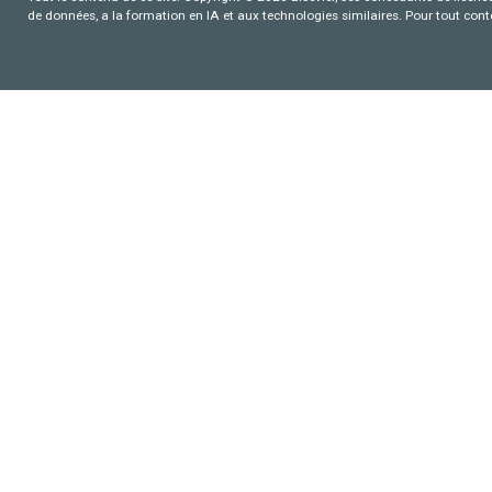
de données, a la formation en IA et aux technologies similaires. Pour tout con