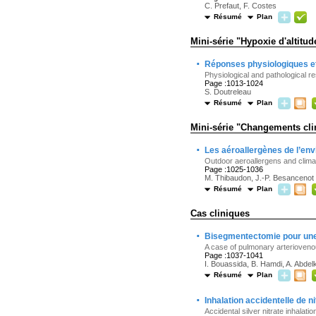
C. Prefaut, F. Costes
Résumé
Plan
Mini-série "Hypoxie d'altitud
·
Réponses physiologiques et 
Physiological and pathological re
Page :1013-1024
S. Doutreleau
Résumé
Plan
Mini-série "Changements clim
·
Les aéroallergènes de l’en
Outdoor aeroallergens and clim
Page :1025-1036
M. Thibaudon, J.-P. Besancenot
Résumé
Plan
Cas cliniques
·
Bisegmentectomie pour une
A case of pulmonary arteriovenou
Page :1037-1041
I. Bouassida, B. Hamdi, A. Abdelk
Résumé
Plan
·
Inhalation accidentelle de ni
Accidental silver nitrate inhalatio