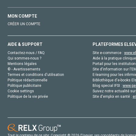
MON COMPTE
CRÉER UN COMPTE
AIDE & SUPPORT
PLATEFORMES ELSE
Contactez-nous / FAQ
Site e-commerce :
www.el
Qui sommes-nous ?
Aide à la pratique clinique
Mentions légales
Portail pour les institution
© - Avertissements
Site d'information sur l'E
Termes et conditions d'utilisation
E-learning pour les infirmi
Politique rédactionnelle
Bibliothèque d'e-books Els
Politique publicitaire
Blog special IFSI :
www.gen
Cookie settings
Suivez notre actualité sur
Politique de la vie privée
Site d'emploi en santé :
e
Tout le contenu de ce site: Copyright © 2026 Elsevier, ses concédants de licence e