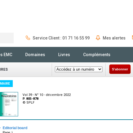
Service Client : 01 71 16 55 99
Mes alertes
Rechercher
és EMC
Domaines
Livres
Compléments
IRES
S'abonner
MAIRE
Vol 39 - N° 10 - décembre 2022
P. 805-878
© SPLF
·
Editorial board
Page :i