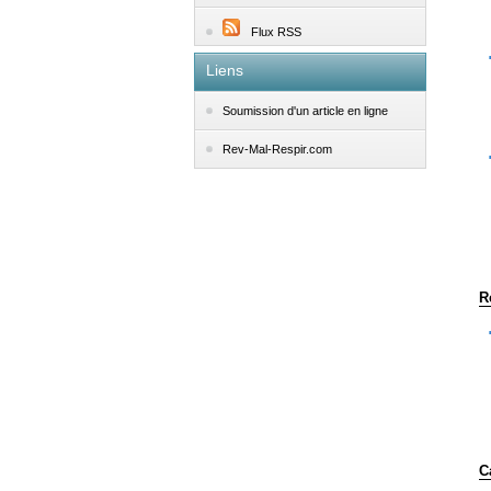
Flux RSS
Liens
Soumission d'un article en ligne
Rev-Mal-Respir.com
R
C