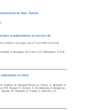
Gouvernorat de Sfax, Tunisie
un
eurales et pulmonaires au service de
he pediatric oncology unit of Treichville University
Chuenté, A. Assagou, M.A. Assi, A.S. Bakayoko, K.S.M.
e-indications en 2022
 B. Coiffard, B. Renaud-Picard, A. Tissot, G. Brioude, R.
 Tazi, P.R. Burgel, D. Grenet, S. De Miranda, A. Bergeron,
. Savale, M. Humbert, E. Fadel, O. Mercier, J.F.