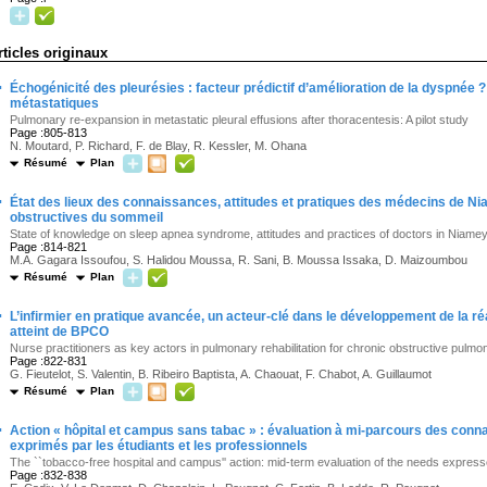
rticles originaux
·
Échogénicité des pleurésies : facteur prédictif d’amélioration de la dyspnée 
métastatiques
Pulmonary re-expansion in metastatic pleural effusions after thoracentesis: A pilot study
Page :805-813
N. Moutard, P. Richard, F. de Blay, R. Kessler, M. Ohana
Résumé
Plan
·
État des lieux des connaissances, attitudes et pratiques des médecins de N
obstructives du sommeil
State of knowledge on sleep apnea syndrome, attitudes and practices of doctors in Niamey
Page :814-821
M.A. Gagara Issoufou, S. Halidou Moussa, R. Sani, B. Moussa Issaka, D. Maizoumbou
Résumé
Plan
·
L’infirmier en pratique avancée, un acteur-clé dans le développement de la réa
atteint de BPCO
Nurse practitioners as key actors in pulmonary rehabilitation for chronic obstructive pulm
Page :822-831
G. Fieutelot, S. Valentin, B. Ribeiro Baptista, A. Chaouat, F. Chabot, A. Guillaumot
Résumé
Plan
·
Action « hôpital et campus sans tabac » : évaluation à mi-parcours des conna
exprimés par les étudiants et les professionnels
The ``tobacco-free hospital and campus'' action: mid-term evaluation of the needs expres
Page :832-838