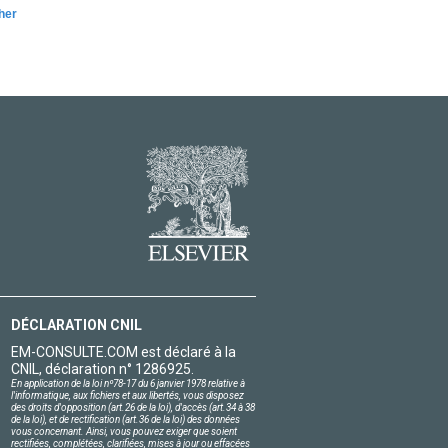
her
DÉCLARATION CNIL
EM-CONSULTE.COM est déclaré à la
CNIL, déclaration n° 1286925.
En application de la loi nº78-17 du 6 janvier 1978 relative à
l'informatique, aux fichiers et aux libertés, vous disposez
des droits d'opposition (art.26 de la loi), d'accès (art.34 à 38
de la loi), et de rectification (art.36 de la loi) des données
vous concernant. Ainsi, vous pouvez exiger que soient
rectifiées, complétées, clarifiées, mises à jour ou effacées