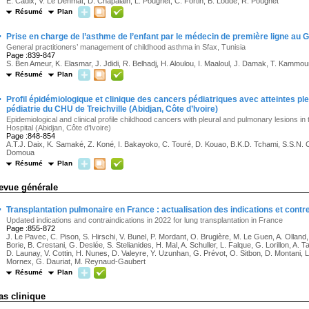
E. Cadix, V. Le Denmat, D. Chapalain, L. Pougnet, C. Fortin, B. Lodde, R. Pougnet
Résumé
Plan
·
Prise en charge de l’asthme de l’enfant par le médecin de première ligne au 
General practitioners’ management of childhood asthma in Sfax, Tunisia
Page :839-847
S. Ben Ameur, K. Elasmar, J. Jdidi, R. Belhadj, H. Aloulou, I. Maaloul, J. Damak, T. Kammo
Résumé
Plan
·
Profil épidémiologique et clinique des cancers pédiatriques avec atteintes pl
pédiatrie du CHU de Treichville (Abidjan, Côte d’Ivoire)
Epidemiological and clinical profile childhood cancers with pleural and pulmonary lesions in t
Hospital (Abidjan, Côte d’Ivoire)
Page :848-854
A.T.J. Daix, K. Samaké, Z. Koné, I. Bakayoko, C. Touré, D. Kouao, B.K.D. Tchami, S.S.N. 
Domoua
Résumé
Plan
evue générale
·
Transplantation pulmonaire en France : actualisation des indications et contr
Updated indications and contraindications in 2022 for lung transplantation in France
Page :855-872
J. Le Pavec, C. Pison, S. Hirschi, V. Bunel, P. Mordant, O. Brugière, M. Le Guen, A. Olland,
Borie, B. Crestani, G. Deslée, S. Stelianides, H. Mal, A. Schuller, L. Falque, G. Lorillon, A.
D. Launay, V. Cottin, H. Nunes, D. Valeyre, Y. Uzunhan, G. Prévot, O. Sitbon, D. Montani, L
Mornex, G. Dauriat, M. Reynaud-Gaubert
Résumé
Plan
as clinique