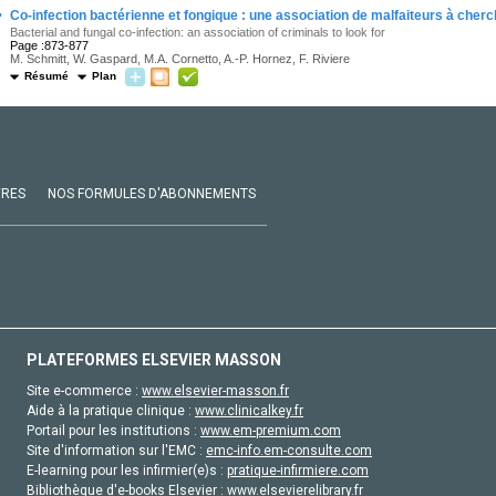
·
Co-infection bactérienne et fongique : une association de malfaiteurs à cherc
Bacterial and fungal co-infection: an association of criminals to look for
Page :873-877
M. Schmitt, W. Gaspard, M.A. Cornetto, A.-P. Hornez, F. Riviere
Résumé
Plan
VRES
NOS FORMULES D'ABONNEMENTS
PLATEFORMES ELSEVIER MASSON
Site e-commerce :
www.elsevier-masson.fr
Aide à la pratique clinique :
www.clinicalkey.fr
Portail pour les institutions :
www.em-premium.com
Site d'information sur l'EMC :
emc-info.em-consulte.com
E-learning pour les infirmier(e)s :
pratique-infirmiere.com
Bibliothèque d'e-books Elsevier :
www.elsevierelibrary.fr