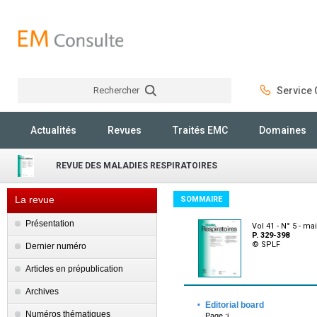
Rechercher
Service C
Rechercher
Actualités
Revues
Traités EMC
Domaines
REVUE DES MALADIES RESPIRATOIRES
La revue
SOMMAIRE
Présentation
Vol 41 - N° 5 - ma
P. 329-398
© SPLF
Dernier numéro
Articles en prépublication
Archives
·
Editorial board
Numéros thématiques
Page :i