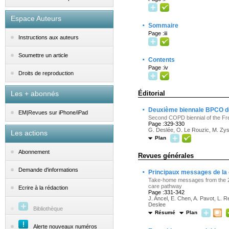
Espace Auteurs
·
Sommaire
Page :iii
Instructions aux auteurs
Soumettre un article
·
Contents
Page :iv
Droits de reproduction
Les + abonnés
Éditorial
·
Deuxième biennale BPCO de 
EM|Revues sur iPhone/iPad
Second COPD biennial of the Fr
Page :329-330
G. Deslée, O. Le Rouzic, M. Z
Les actions
Plan
Abonnement
Revues générales
·
Demande d'informations
Principaux messages de la 
Take-home messages from the 2nd
care pathway
Ecrire à la rédaction
Page :331-342
J. Ancel, E. Chen, A. Pavot, L.
Deslee
Bibliothèque
Résumé
Plan
Alerte nouveaux numéros