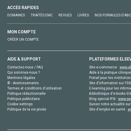
ACCÈS RAPIDES
DOMAINES
TRAITÉS EMC
REVUES
LIVRES
NOS FORMULES D'AB
MON COMPTE
CRÉER UN COMPTE
AIDE & SUPPORT
PLATEFORMES ELSE
Contactez-nous / FAQ
Site e-commerce :
www.el
Qui sommes-nous ?
Aide à la pratique clinique
Mentions légales
Portail pour les institution
© - Avertissements
Site d'information sur l'E
Termes et conditions d'utilisation
E-learning pour les infirmi
Politique rédactionnelle
Bibliothèque d'e-books Els
Politique publicitaire
Blog special IFSI :
www.gen
Cookie settings
Suivez notre actualité sur
Politique de la vie privée
Site d'emploi en santé :
e