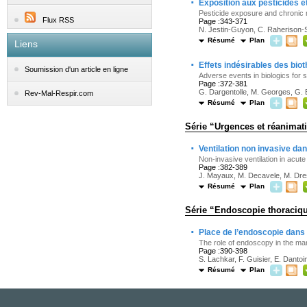
·
Exposition aux pesticides e
Pesticide exposure and chronic 
Flux RSS
Page :343-371
N. Jestin-Guyon, C. Raherison
Résumé
Plan
Liens
·
Effets indésirables des bio
Soumission d'un article en ligne
Adverse events in biologics for
Page :372-381
G. Dargentolle, M. Georges, G. 
Rev-Mal-Respir.com
Résumé
Plan
Série “Urgences et réanimat
·
Ventilation non invasive dan
Non-invasive ventilation in acute
Page :382-389
J. Mayaux, M. Decavele, M. Dres
Résumé
Plan
Série “Endoscopie thoraciq
·
Place de l’endoscopie dans 
The role of endoscopy in the ma
Page :390-398
S. Lachkar, F. Guisier, E. Dantoin
Résumé
Plan