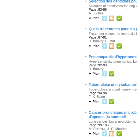
·
Sélection des candidats po
Selection of candidates for lung
Page :83-86
A. Luchez
Plan
·
Quels traitements pour les
Treatment options for interstitia
Page :87-91
D. Bouvry, H. Mal
Plan
·
Pneumopathie d’hypersensibi
Hypersensitivity pneumonitis: L
Page :92-93
D. Bouvry
Plan
·
Tuberculose et mycobactéri
Tuberculosis and pulmonary myc
Page :94-98
F.-X. Blanc
Plan
·
Cancer bronchique: microbi
d’apnées du sommeil
Lung cancer: Local microbiome, 
Page :99-106
M. Ferreira, J.-C. Meurice
Plan