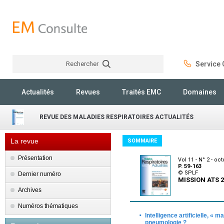
Rechercher
Service C
Rechercher
Actualités
Revues
Traités EMC
Domaines
REVUE DES MALADIES RESPIRATOIRES ACTUALITÉS
La revue
SOMMAIRE
Présentation
Vol 11 - N° 2 - oc
P. 59-163
© SPLF
Dernier numéro
MISSION ATS 
Archives
Numéros thématiques
·
Intelligence artificielle, «
pneumologie ?