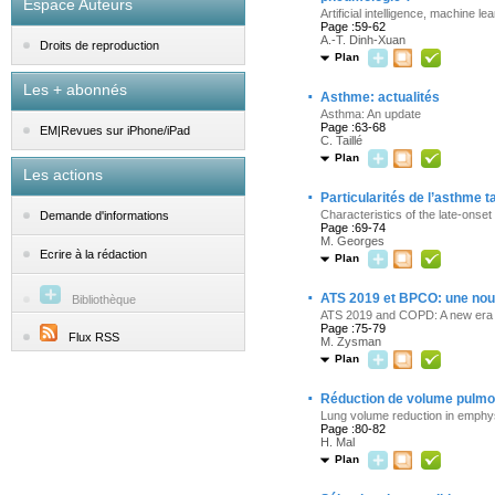
Espace Auteurs
Artificial intelligence, machine 
Page :59-62
A.-T. Dinh-Xuan
Droits de reproduction
Plan
Les + abonnés
·
Asthme: actualités
Asthma: An update
Page :63-68
EM|Revues sur iPhone/iPad
C. Taillé
Plan
Les actions
·
Particularités de l’asthme t
Characteristics of the late-onset
Demande d'informations
Page :69-74
M. Georges
Ecrire à la rédaction
Plan
·
ATS 2019 et BPCO: une nouv
Bibliothèque
ATS 2019 and COPD: A new era f
Page :75-79
Flux RSS
M. Zysman
Plan
·
Réduction de volume pulm
Lung volume reduction in emph
Page :80-82
H. Mal
Plan