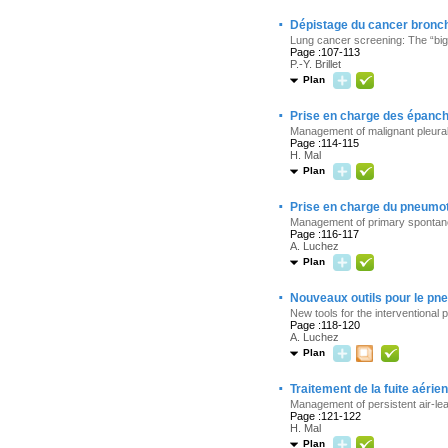
·
Dépistage du cancer broncho
Lung cancer screening: The “big
Page :107-113
P.-Y. Brillet
Plan
·
Prise en charge des épanc
Management of malignant pleural
Page :114-115
H. Mal
Plan
·
Prise en charge du pneumo
Management of primary sponta
Page :116-117
A. Luchez
Plan
·
Nouveaux outils pour le pn
New tools for the interventional 
Page :118-120
A. Luchez
Plan
·
Traitement de la fuite aérie
Management of persistent air-lea
Page :121-122
H. Mal
Plan