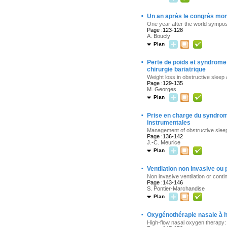
·
Un an après le congrès mon
One year after the world sympo
Page :123-128
A. Boucly
Plan
·
Perte de poids et syndrome 
chirurgie bariatrique
Weight loss in obstructive sleep 
Page :129-135
M. Georges
Plan
·
Prise en charge du syndrom
instrumentales
Management of obstructive sleep
Page :136-142
J.-C. Meurice
Plan
·
Ventilation non invasive ou
Non invasive ventilation or cont
Page :143-146
S. Pontier-Marchandise
Plan
·
Oxygénothérapie nasale à ha
High-flow nasal oxygen therapy: 