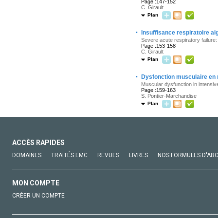
Page :147-152
C. Girault
Plan
·
Insuffisance respiratoire a
Severe acute respiratory failure
Page :153-158
C. Girault
Plan
·
Dysfonction musculaire en 
Muscular dysfunction in intensiv
Page :159-163
S. Pontier-Marchandise
Plan
ACCÈS RAPIDES
DOMAINES
TRAITÉS EMC
REVUES
LIVRES
NOS FORMULES D'AB
MON COMPTE
CRÉER UN COMPTE