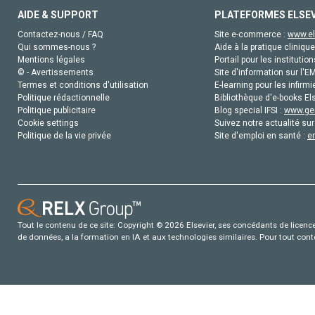
AIDE & SUPPORT
PLATEFORMES ELSE
Contactez-nous / FAQ
Site e-commerce :
www.el
Qui sommes-nous ?
Aide à la pratique clinique
Mentions légales
Portail pour les institution
© - Avertissements
Site d'information sur l'E
Termes et conditions d'utilisation
E-learning pour les infirmi
Politique rédactionnelle
Bibliothèque d'e-books Els
Politique publicitaire
Blog special IFSI :
www.gen
Cookie settings
Suivez notre actualité sur
Politique de la vie privée
Site d'emploi en santé :
e
Tout le contenu de ce site: Copyright © 2026 Elsevier, ses concédants de licence e
de données, a la formation en IA et aux technologies similaires. Pour tout con