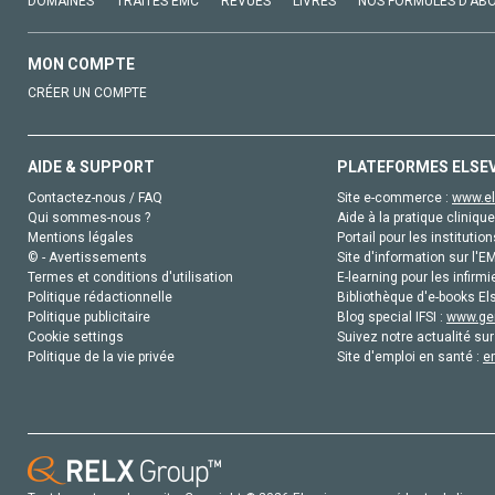
DOMAINES
TRAITÉS EMC
REVUES
LIVRES
NOS FORMULES D'AB
MON COMPTE
CRÉER UN COMPTE
AIDE & SUPPORT
PLATEFORMES ELSE
Contactez-nous / FAQ
Site e-commerce :
www.el
Qui sommes-nous ?
Aide à la pratique clinique
Mentions légales
Portail pour les institution
© - Avertissements
Site d'information sur l'E
Termes et conditions d'utilisation
E-learning pour les infirmi
Politique rédactionnelle
Bibliothèque d'e-books Els
Politique publicitaire
Blog special IFSI :
www.gen
Cookie settings
Suivez notre actualité sur
Politique de la vie privée
Site d'emploi en santé :
e