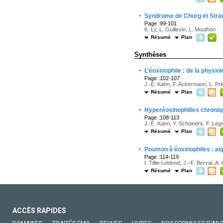
·
Syndrome de Churg et Stra
Page :99-101
K. Ly, L. Guillevin, L. Mouthon
Résumé
Plan
Synthèses
·
L’éosinophile : de la physi
Page :102-107
J.-E. Kahn, F. Ackermann, L. Pri
Résumé
Plan
·
Hyperéosinophilies chroniq
Page :108-113
J.-E. Kahn, Y. Schoindre, F. Leg
Résumé
Plan
·
Poumon à éosinophiles : al
Page :114-119
I. Tillie-Leblond, J.–F. Bervar, A.
Résumé
Plan
ACCÈS RAPIDES