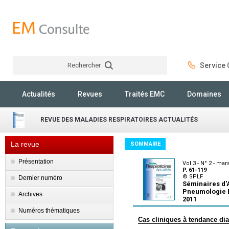
Rechercher
Service C
Rechercher
Actualités
Revues
Traités EMC
Domaines
REVUE DES MALADIES RESPIRATOIRES ACTUALITÉS
La revue
SOMMAIRE
Présentation
Vol 3 - N° 2 - mar
P. 61-119
© SPLF
Dernier numéro
Séminaires d'
Pneumologie É
Archives
2011
Numéros thématiques
Cas cliniques à tendance di