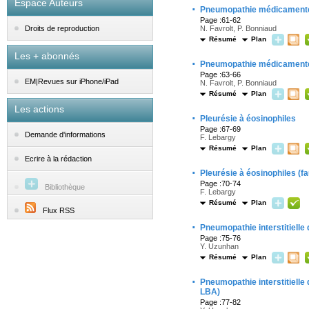
Espace Auteurs
·
Pneumopathie médicament
Page :61-62
N. Favrolt, P. Bonniaud
Droits de reproduction
Résumé
Plan
Les + abonnés
·
Pneumopathie médicament
Page :63-66
EM|Revues sur iPhone/iPad
N. Favrolt, P. Bonniaud
Résumé
Plan
Les actions
·
Pleurésie à éosinophiles
Page :67-69
Demande d'informations
F. Lebargy
Résumé
Plan
Ecrire à la rédaction
·
Pleurésie à éosinophiles (fau
Page :70-74
Bibliothèque
F. Lebargy
Résumé
Plan
Flux RSS
·
Pneumopathie interstitielle
Page :75-76
Y. Uzunhan
Résumé
Plan
·
Pneumopathie interstitielle
LBA)
Page :77-82