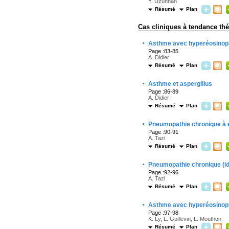
Y. Uzunhan
Résumé
Plan
Cas cliniques à tendance th
·
Asthme avec hyperéosinoph
Page :83-85
A. Didier
Résumé
Plan
·
Asthme et aspergillus
Page :86-89
A. Didier
Résumé
Plan
·
Pneumopathie chronique à 
Page :90-91
A. Tazi
Résumé
Plan
·
Pneumopathie chronique (id
Page :92-96
A. Tazi
Résumé
Plan
·
Asthme avec hyperéosinoph
Page :97-98
K. Ly, L. Guillevin, L. Mouthon
Résumé
Plan