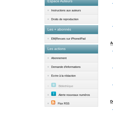
Espace Auteurs
Instructions aux auteurs
Droits de reproduction
Les + abonnés
EM|Revues sur iPhone/iPad
A
Les actions
Abonnement
Demande d'informations
Ecrire à la rédaction
Bibliothèque
Alerte nouveaux numéros
D
Flux RSS