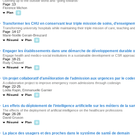
Opening up to the outside world and “going towards”
Page :13
Florence Michon
Plan
·
Transformer les CHU en conservant leur triple mission de soins, d’enseigne
Transforming university hospitals while maintaining their triple mission of care, teaching a
Page :14-17
Marie-Noëlle Gerain-Breuzard
Résumé
Plan
·
Engager les établissements dans une démarche de développement durable 
Engage health and medico-social institutions in a sustainable development or CSR approa
Page :18-21
Rudy Chouvel
Résumé
Plan
·
Un projet collaboratif d’amélioration de l’admission aux urgences par le code
A collaborative project to improve emergency room admissions through codesign
Page :22-25
Loélia Rapin, Emmanuelle Garnier
Résumé
Plan
·
Les effets du déploiement de l’intelligence artificielle sur les métiers de la sa
The effects of the deployment of artificial intelligence on the healthcare professions
Page :26-28
David Gruson
Résumé
Plan
·
La place des usagers et des proches dans le système de santé de demain