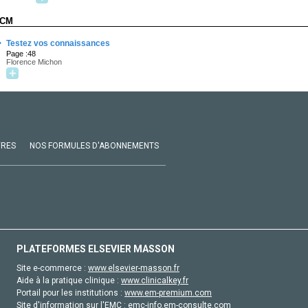
CM
·
Testez vos connaissances
Page :48
Florence Michon
VRES
NOS FORMULES D'ABONNEMENTS
PLATEFORMES ELSEVIER MASSON
Site e-commerce :
www.elsevier-masson.fr
Aide à la pratique clinique :
www.clinicalkey.fr
Portail pour les institutions :
www.em-premium.com
Site d'information sur l'EMC :
emc-info.em-consulte.com