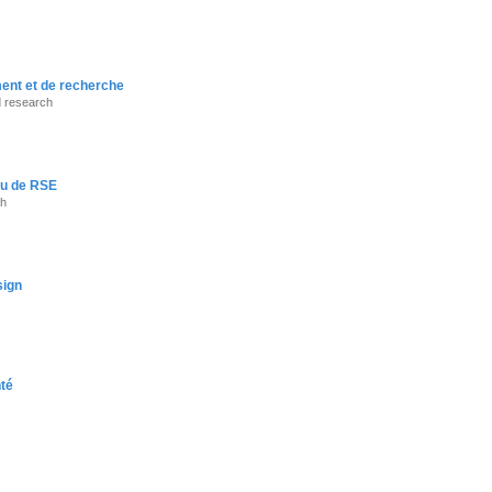
ment et de recherche
nd research
ou de RSE
ch
sign
nté