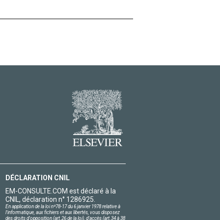
DÉCLARATION CNIL
EM-CONSULTE.COM est déclaré à la
CNIL, déclaration n° 1286925.
En application de la loi nº78-17 du 6 janvier 1978 relative à
l'informatique, aux fichiers et aux libertés, vous disposez
des droits d'opposition (art.26 de la loi), d'accès (art.34 à 38