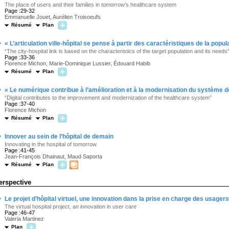
The place of users and their families in tomorrow’s healthcare system
Page :29-32
Emmanuelle Jouet, Aurélien Troisoeufs
Résumé
Plan
·
« L’articulation ville-hôpital se pense à partir des caractéristiques de la popul
“The city-hospital link is based on the characteristics of the target population and its needs
Page :33-36
Florence Michon, Marie-Dominique Lussier, Édouard Habib
Résumé
Plan
·
« Le numérique contribue à l’amélioration et à la modernisation du système d
“Digital contributes to the improvement and modernization of the healthcare system”
Page :37-40
Florence Michon
Résumé
Plan
·
Innover au sein de l’hôpital de demain
Innovating in the hospital of tomorrow
Page :41-45
Jean-François Dhainaut, Maud Saporta
Résumé
Plan
erspective
·
Le projet d’hôpital virtuel, une innovation dans la prise en charge des usagers
The virtual hospital project, an innovation in user care
Page :46-47
Valeria Martinez
Plan