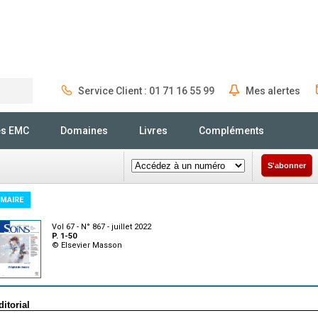
Service Client : 01 71 16 55 99
Mes alertes
Rechercher
és EMC
Domaines
Livres
Compléments
S'abonner
MAIRE
Vol 67 - N° 867 - juillet 2022
P. 1-50
© Elsevier Masson
ditorial