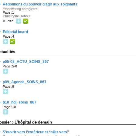
·
Redonnons du pouvoir d’agir aux soignants
Empowering caregivers
Page :1
Christophe Debout
Plan
·
Editorial board
Page :4
ctualités
·
p05-08_ACTU_SOINS_867
Page :5-8
·
p09_Agenda_SOINS_867
Page :9
·
p10_hdl_soins_867
Page :10
ossier : L'hôpital de demain
·
S’ouvrir vers l’extérieur et “aller vers”