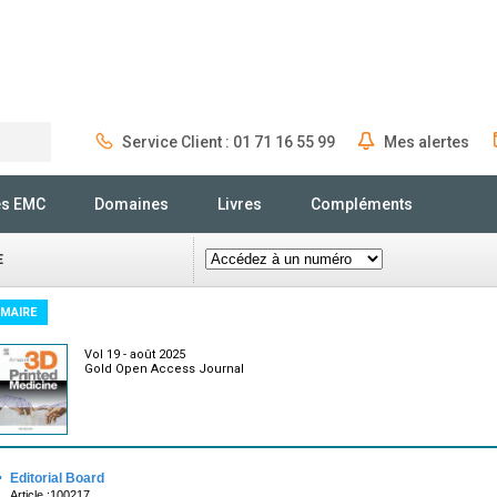
Service Client : 01 71 16 55 99
Mes alertes
Rechercher
és EMC
Domaines
Livres
Compléments
E
MAIRE
Vol 19 - août 2025
Gold Open Access Journal
·
Editorial Board
Article :100217