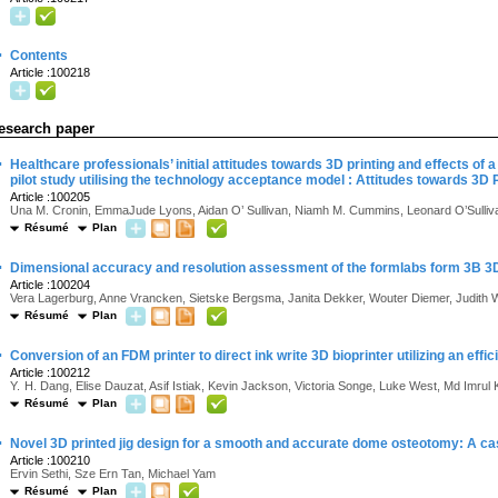
·
Contents
Article :100218
esearch paper
·
Healthcare professionals’ initial attitudes towards 3D printing and effects of a
pilot study utilising the technology acceptance model : Attitudes towards 3D P
Article :100205
Una M. Cronin, EmmaJude Lyons, Aidan O’ Sullivan, Niamh M. Cummins, Leonard O’Sulliv
Résumé
Plan
·
Dimensional accuracy and resolution assessment of the formlabs form 3B 3D 
Article :100204
Vera Lagerburg, Anne Vrancken, Sietske Bergsma, Janita Dekker, Wouter Diemer, Judith
Résumé
Plan
·
Conversion of an FDM printer to direct ink write 3D bioprinter utilizing an eff
Article :100212
Y. H. Dang, Elise Dauzat, Asif Istiak, Kevin Jackson, Victoria Songe, Luke West, Md Imrul K
Résumé
Plan
·
Novel 3D printed jig design for a smooth and accurate dome osteotomy: A ca
Article :100210
Ervin Sethi, Sze Ern Tan, Michael Yam
Résumé
Plan