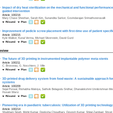
·
Impact of dry heat sterilization on the mechanical and functional performance
guided intervention
Article :100216
Mary Chase Sheehan, Sarah Kim, Sunandita Sarker, Govindarajan Srimathveeravalli
Résumé
Plan
·
Improvement of pedicle screw placement with first-time use of patient specifi
Article :100215
Kyle Walker, Kunal Verma, Michael Silverstein, David Gurd
Résumé
Plan
eview
·
The future of 3D printing in instrumented implantable polymer meta-stents
Article :100211
C. Brosseau, G. Nocchiero, J. Ville
Résumé
Plan
·
3D-printed drug delivery system from food waste: A sustainable approach for
systems
Article :100209
Sejal Porwal, Rishabha Malviya, Sathvik Belagodu Sridhar, Dhanalekshmi Unnikrishnan 
Husain Warsi
Résumé
Plan
·
Pioneering era in paediatric tuberculosis: Utilization of 3D printing technology
Article :100214
Shubham Singh, Mohit Kumar, Deeksha Choudhary, Devesh Kumar, Shital Zambad, Shruti C