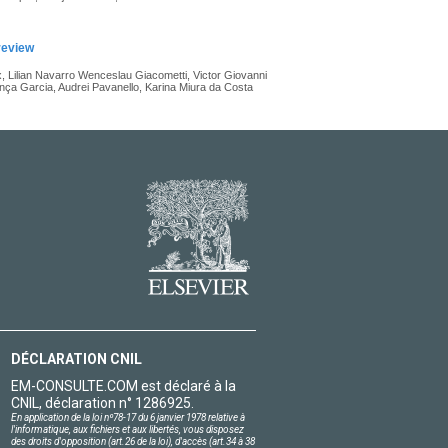
review
 Lilian Navarro Wenceslau Giacometti, Victor Giovanni
a Garcia, Audrei Pavanello, Karina Miura da Costa
DÉCLARATION CNIL
EM-CONSULTE.COM est déclaré à la
CNIL, déclaration n° 1286925.
En application de la loi nº78-17 du 6 janvier 1978 relative à
l'informatique, aux fichiers et aux libertés, vous disposez
des droits d'opposition (art.26 de la loi), d'accès (art.34 à 38