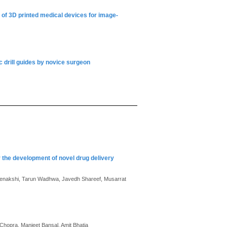
 of 3D printed medical devices for image-
c drill guides by novice surgeon
 the development of novel drug delivery
Meenakshi, Tarun Wadhwa, Javedh Shareef, Musarrat
hopra, Manjeet Bansal, Amit Bhatia