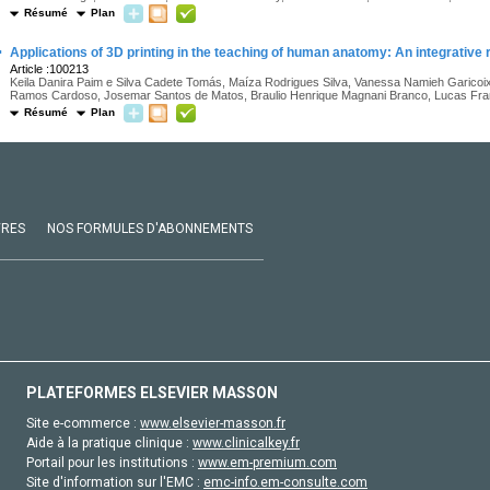
Résumé
Plan
·
Applications of 3D printing in the teaching of human anatomy: An integrative 
Article :100213
Keila Danira Paim e Silva Cadete Tomás, Maíza Rodrigues Silva, Vanessa Namieh Garicoix,
Ramos Cardoso, Josemar Santos de Matos, Braulio Henrique Magnani Branco, Lucas Franç
Résumé
Plan
VRES
NOS FORMULES D'ABONNEMENTS
PLATEFORMES ELSEVIER MASSON
Site e-commerce :
www.elsevier-masson.fr
Aide à la pratique clinique :
www.clinicalkey.fr
Portail pour les institutions :
www.em-premium.com
Site d'information sur l'EMC :
emc-info.em-consulte.com