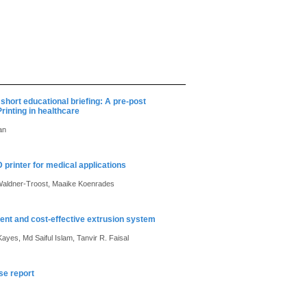
 short educational briefing: A pre-post
rinting in healthcare
an
printer for medical applications
 Waldner-Troost, Maaike Koenrades
icient and cost-effective extrusion system
ayes, Md Saiful Islam, Tanvir R. Faisal
se report