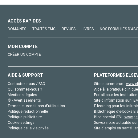
ACCÈS RAPIDES
DOMAINES
TRAITÉS EMC
REVUES
LIVRES
NOS FORMULES D'AB
MON COMPTE
CRÉER UN COMPTE
AIDE & SUPPORT
PLATEFORMES ELSE
Contactez-nous / FAQ
Site e-commerce :
www.el
Qui sommes-nous ?
Aide à la pratique clinique
Mentions légales
Portail pour les institution
© - Avertissements
Site d'information sur l'E
Termes et conditions d'utilisation
E-learning pour les infirmi
Politique rédactionnelle
Bibliothèque d'e-books Els
Politique publicitaire
Blog special IFSI :
www.gen
Cookie settings
Suivez notre actualité sur
Politique de la vie privée
Site d'emploi en santé :
e