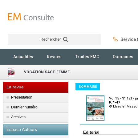
Rechercher
Service C
Rechercher
Actualités
Revues
Traités EMC
Domaines
VOCATION SAGE-FEMME
La revue
SOMMAIRE
Présentation
Vol 15 - N° 121 - ju
P. 1-47
© Elsevier Masso
Dernier numéro
Archives
Espace Auteurs
Editorial