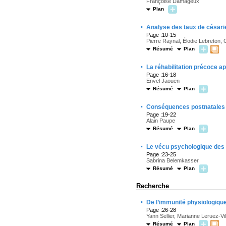
Françoise Damageux
Plan
·
Analyse des taux de césarie
Page :10-15
Pierre Raynal, Élodie Lebreton, 
Résumé
Plan
·
La réhabilitation précoce a
Page :16-18
Envel Jaouën
Résumé
Plan
·
Conséquences postnatales e
Page :19-22
Alain Paupe
Résumé
Plan
·
Le vécu psychologique des
Page :23-25
Sabrina Belemkasser
Résumé
Plan
Recherche
·
De l’immunité physiologique
Page :26-28
Yann Sellier, Marianne Leruez-Vi
Résumé
Plan