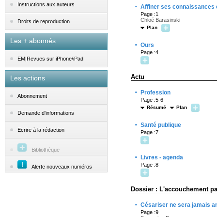
·
Instructions aux auteurs
Affiner ses connaissances 
Page :1
Chloé Barasinski
Droits de reproduction
Plan
Les + abonnés
·
Ours
Page :4
EM|Revues sur iPhone/iPad
Actu
Les actions
·
Profession
Abonnement
Page :5-6
Résumé
Plan
Demande d'informations
·
Santé publique
Ecrire à la rédaction
Page :7
Bibliothèque
·
Livres - agenda
Page :8
Alerte nouveaux numéros
Dossier : L'accouchement pa
·
Césariser ne sera jamais a
Page :9