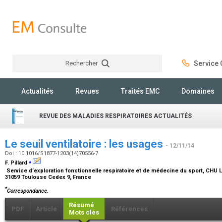
Rechercher
Service C
Rechercher
Actualités
Revues
Traités EMC
Domaines
REVUE DES MALADIES RESPIRATOIRES ACTUALITÉS
Le seuil ventilatoire : les usages
- 12/11/14
Doi : 10.1016/S1877-1203(14)70556-7
⁎
F. Pillard
Service d’exploration fonctionnelle respiratoire et de médecine du sport, CHU L
31059 Toulouse Cedex 9, France
*
Correspondance.
Résumé
PDF
Article
Références
Mots clés