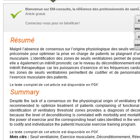
Bienvenue sur EM-consulte, la référence des professionnels de santé.
Article gratuit.
c
Connectez-vous pour en bénéficier!
vo
Résumé
co
Malgré l’absence de consensus sur l’origine physiologique des seuils ventilato
préconisée pour optimiser la prise en charge de patients se plaignant d’un
musculaire. L’identification des zones de seuils ventilatoires permet de po
elle a également un intérêt pronostic car le niveau du déconditionnement est c
intérêt thérapeutique car les puissances d’exercice et les fréquences card
les zones de seuils ventilatoires permettent de codifier et de personna
l’exercice musculaire des patients.
Le texte complet de cet article est disponible en PDF.
Summary
Despite the lack of a consensus on the physiological origin of ventilatory t
recommended to optimize treatment of patients complaining of functional
identification of ventilatory threshold zones provides a diagnosis of deco
because the level of deconditioning is correlated with morbidity and mortali
the power of exercise and the corresponding heart rates identified in the ven
to codify and individualize the patients’muscular exercise training program.
Le texte complet de cet article est disponible en PDF.
Mots clés :
Seuil ventilatoire, Exercice musculaire, Déconditionnement, Ré