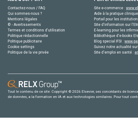
Contactez-nous / FAQ
Site e-commerce :
www.el
Qui sommes-nous ?
Aide à la pratique clinique
Mentions légales
Portail pour les institution
© - Avertissements
Site d'information sur l'E
Termes et conditions d'utilisation
E-learning pour les infirmi
Politique rédactionnelle
Bibliothèque d'e-books Els
Politique publicitaire
Blog special IFSI :
www.gen
Cookie settings
Suivez notre actualité sur
Politique de la vie privée
Site d'emploi en santé :
e
Tout le contenu de ce site: Copyright © 2026 Elsevier, ses concédants de licence e
de données, a la formation en IA et aux technologies similaires. Pour tout con